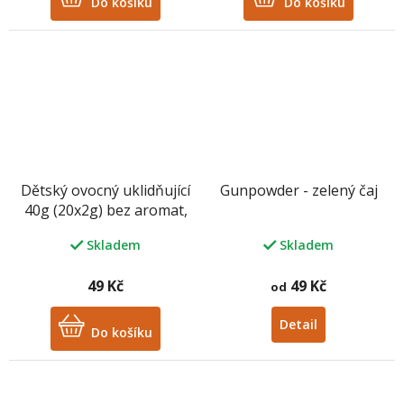
Do košíku
Do košíku
Dětský ovocný uklidňující
Gunpowder - zelený čaj
40g (20x2g) bez aromat,
bez ibišku
Skladem
Skladem
49 Kč
49 Kč
od
Detail
Do košíku