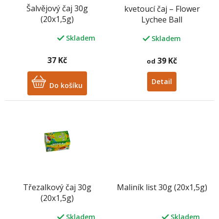
o
Šalvějový čaj 30g
kvetoucí čaj – Flower
d
(20x1,5g)
Lychee Ball
u
k
Skladem
Skladem
Průměrné
t
hodnocení
ů
produktu
37 Kč
39 Kč
od
je
5,0
Detail
z
Do košíku
5
hvězdiček.
Třezalkový čaj 30g
Maliník list 30g (20x1,5g)
(20x1,5g)
Skladem
Skladem
Průměrné
Průměrné