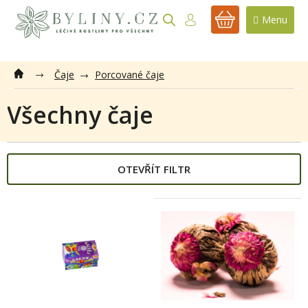
Přejít
na
NÁKUPNÍ
obsah
KOŠÍK
Čaje
Porcované čaje
Všechny čaje
OTEVŘÍT FILTR
V
ý
p
i
s
p
r