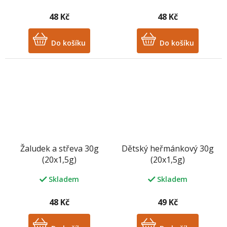
hodnocení
produktu
48 Kč
48 Kč
je
3,3
z
Do košíku
Do košíku
5
hvězdiček.
Žaludek a střeva 30g
Dětský heřmánkový 30g
(20x1,5g)
(20x1,5g)
Skladem
Skladem
48 Kč
49 Kč