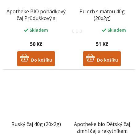
Apotheke BIO pohádkový
Pu erh s mátou 40g
čaj Průduškový s
(20x2g)
jitrocelem 20x1,5g
Skladem
Skladem
Průměrné
hodnocení
produktu
50 Kč
51 Kč
je
2,0
Do košíku
z
Do košíku
5
hvězdiček.
Ruský čaj 40g (20x2g)
Apotheke bio Dětský čaj
zimní čaj s rakytníkem
20x2g