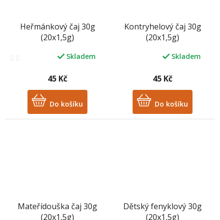
Heřmánkový čaj 30g
Kontryhelový čaj 30g
(20x1,5g)
(20x1,5g)
Skladem
Skladem
Průměrné
Průměrné
hodnocení
hodnocení
produktu
produktu
45 Kč
45 Kč
je
je
3,0
5,0
z
Do košíku
z
Do košíku
5
5
hvězdiček.
hvězdiček.
Mateřídouška čaj 30g
Dětský fenyklový 30g
(20x1,5g)
(20x1,5g)