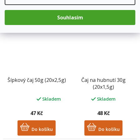
je
je
5,0
5,0
z
Do košíku
z
Do košíku
Souhlasím
5
5
hvězdiček.
hvězdiček.
Šípkový čaj 50g (20x2,5g)
Čaj na hubnutí 30g
(20x1,5g)
Skladem
Skladem
Průměrné
hodnocení
produktu
47 Kč
48 Kč
je
5,0
z
Do košíku
Do košíku
5