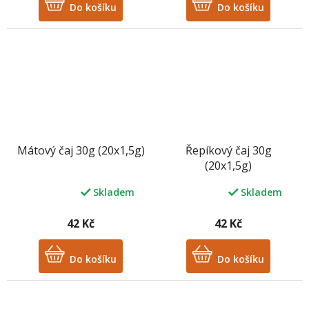
z
Do košíku
z
Do košíku
5
5
hvězdiček.
hvězdiček.
Mátový čaj 30g (20x1,5g)
Řepíkový čaj 30g
(20x1,5g)
Skladem
Skladem
Průměrné
Průměrné
hodnocení
hodnocení
produktu
produktu
42 Kč
42 Kč
je
je
5,0
5,0
z
Do košíku
z
Do košíku
5
5
hvězdiček.
hvězdiček.