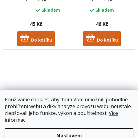
Skladem
Skladem
Průměrné
hodnocení
produktu
45 Kč
46 Kč
je
5,0
z
Do košíku
Do košíku
5
hvězdiček.
Používáme cookies, abychom Vám umožnili pohodlné
Echinacea čaj 30g
Vrbovkový čaj 30g
prohlížení webu a díky analýze provozu webu neustále
(20x1,5g)
(20x1,5g)
zlepšovali jeho funkce, výkon a použitelnost.
Více
informací
.
Skladem
Skladem
Průměrné
Průměrné
hodnocení
hodnocení
produktu
produktu
Nastavení
46 Kč
46 Kč