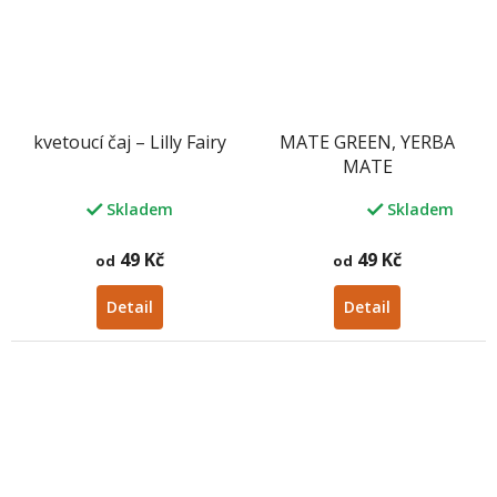
kvetoucí čaj – Lilly Fairy
MATE GREEN, YERBA
MATE
Skladem
Skladem
Průměrné
hodnocení
produktu
49 Kč
49 Kč
od
od
je
5,0
Detail
Detail
z
5
hvězdiček.