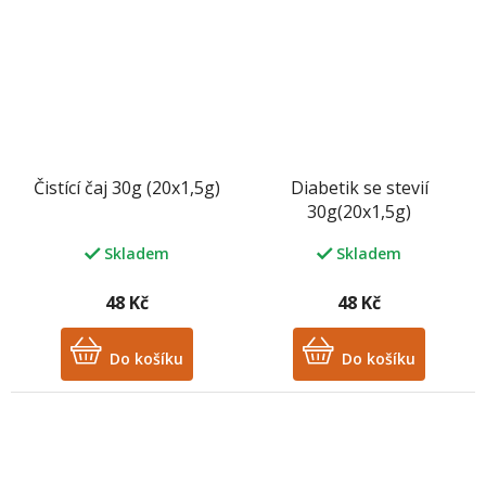
hvězdiček.
Čistící čaj 30g (20x1,5g)
Diabetik se stevií
30g(20x1,5g)
Skladem
Skladem
48 Kč
48 Kč
Do košíku
Do košíku