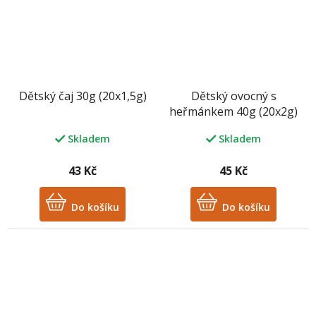
Dětský čaj 30g (20x1,5g)
Dětský ovocný s
heřmánkem 40g (20x2g)
bez aromat, bez ibišku
Skladem
Skladem
43 Kč
45 Kč
Do košíku
Do košíku
M