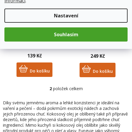
s
informací
.
p
r
Nastavení
o
Wolfberry panenský
Wolfberry panenský
d
kokosový olej BIO 500 ml
kokosový olej BIO 1 l
u
Souhlasím
k
Skladem
(22 ks)
Skladem
(9 ks)
t
ů
139 Kč
249 Kč
Do košíku
Do košíku
2
položek celkem
O
v
l
Díky svému jemnému aroma a lehké konzistenci je ideální na
á
vaření a pečení – dodá pokrmům exotický nádech a zachová
d
jejich přirozenou chuť. Kokosový olej je oblíbený také při přípravě
a
dezertů, kde jeho přirozená sladkost příjemně podtrhne chuť
c
ingrediencí. Mimo kuchyň si kokosový olej oblíbíte jako skvělý
í
přírodní produkt pro péči o pleť a vlasy. Funguje jako výborný