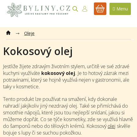
Přejít
na
NÁKUPNÍ
obsah
KOŠÍK
Oleje
Kokosový olej
Jestliže žijete zdravým životním stylem, určitě ve své zdravé
kuchyni využíváte
kokosový olej
. Je to hotový zázrak mezi
potravinami, který se hojně využívá nejen v gastronomii, ale
taky v kosmetice.
Tento produkt lze používat na smažení, kdy dokonale
nahradí jakýkoliv jiný nezdravý olej. Také se přimíchává do
smoothie nápojů, které jsou tou nejlepší snídaní, jakou si
můžeme dopřát. Co se týče kosmetiky, zde se využívá hlavně
do šamponů nebo do tělových krémů. Kokosový
ole
j skvěle
bojuje s lupy či se suchou pokožkou.