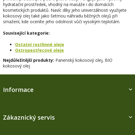
p
hydratační prostředek, vhodný na masáže i do domácích
r
kosmetických produktů. Navíc díky jeho univerzálnosti využijete
v
kokosový olej také jako šetrnou náhradu běžných olejů při
k
smažení, kde oceníte jeho odolnost vůči vysokým teplotám.
y
v
Související kategorie:
ý
p
Ostatní rostlinné oleje
i
Ostropestřecové oleje
s
Nejdůležitější produkty:
Panenský kokosový olej, BIO
u
kokosový olej
Z
á
Informace
p
a
t
í
Zákaznický servis