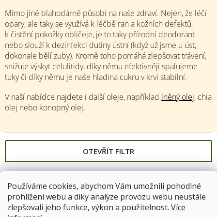
Mimo jiné blahodárně působí na naše zdraví. Nejen, že léčí
opary, ale taky se využívá k léčbě ran a kožních defektů,
k čistění pokožky obličeje, je to taky přírodní deodorant
nebo slouží k dezinfekci dutiny ústní (když už jsme u úst,
dokonale bělí zuby). Kromě toho pomáhá zlepšovat trávení,
snižuje výskyt celulitidy, díky němu efektivněji spalujeme
tuky či díky němu je naše hladina cukru v krvi stabilní.
V naší nabídce najdete i další oleje, například
lněný olej
, chia
olej nebo konopný olej.
OTEVŘÍT FILTR
V
ý
Používáme cookies, abychom Vám umožnili pohodlné
p
prohlížení webu a díky analýze provozu webu neustále
i
zlepšovali jeho funkce, výkon a použitelnost.
Více