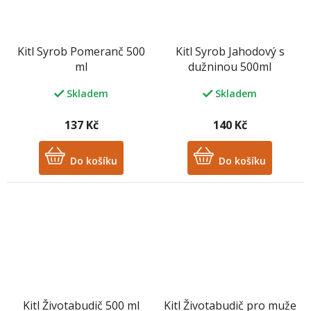
Kitl Syrob Pomeranč 500
Kitl Syrob Jahodový s
ml
dužninou 500ml
Skladem
Skladem
137 Kč
140 Kč
Do košíku
Do košíku
Kitl Životabudič 500 ml
Kitl Životabudič pro muže
M