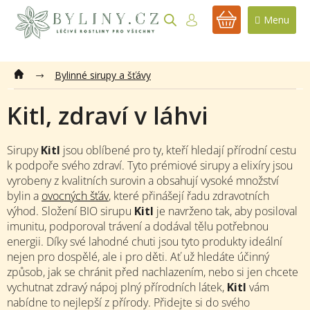
Přejít
na
NÁKUPNÍ
obsah
KOŠÍK
Bylinné sirupy a šťávy
Kitl, zdraví v láhvi
Sirupy
Kitl
jsou oblíbené pro ty, kteří hledají přírodní cestu
k podpoře svého zdraví. Tyto prémiové sirupy a elixíry jsou
vyrobeny z kvalitních surovin a obsahují vysoké množství
bylin a
ovocných šťáv
, které přinášejí řadu zdravotních
výhod. Složení BIO sirupu
Kitl
je navrženo tak, aby posiloval
imunitu, podporoval trávení a dodával tělu potřebnou
energii. Díky své lahodné chuti jsou tyto produkty ideální
nejen pro dospělé, ale i pro děti. Ať už hledáte účinný
způsob, jak se chránit před nachlazením, nebo si jen chcete
vychutnat zdravý nápoj plný přírodních látek,
Kitl
vám
nabídne to nejlepší z přírody. Přidejte si do svého