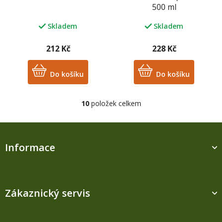
500 ml
Skladem
Skladem
212 Kč
228 Kč
Do košíku
Do košíku
10
položek celkem
O
v
l
Z
á
á
d
Informace
p
a
a
c
t
í
í
p
r
Zákaznický servis
v
k
y