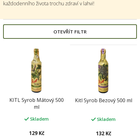
každodenního života trochu zdraví v lahvi!
OTEVŘÍT FILTR
V
ý
p
i
s
p
r
o
KITL Syrob Mátový 500
Kitl Syrob Bezový 500 ml
d
ml
u
k
Skladem
Skladem
t
ů
129 Kč
132 Kč