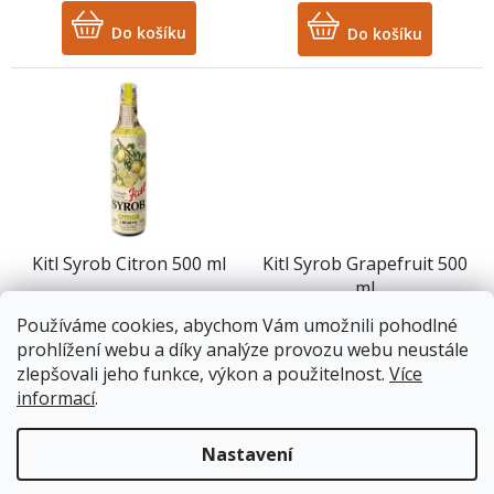
Do košíku
Do košíku
Kitl Syrob Citron 500 ml
Kitl Syrob Grapefruit 500
ml
Používáme cookies, abychom Vám umožnili pohodlné
Skladem
Skladem
prohlížení webu a díky analýze provozu webu neustále
zlepšovali jeho funkce, výkon a použitelnost.
Více
132 Kč
132 Kč
informací
.
Do košíku
Do košíku
Nastavení