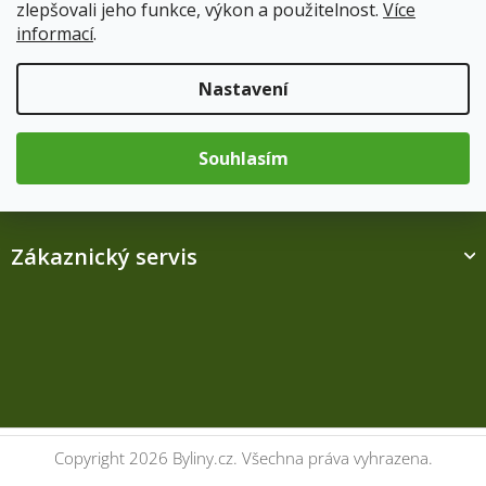
zlepšovali jeho funkce, výkon a použitelnost.
Více
ZPĚT DO OBCHODU
informací
.
Nastavení
Z
á
Informace
p
Souhlasím
a
t
í
Zákaznický servis
Kontakt
Copyright 2026
Byliny.cz
. Všechna práva vyhrazena.