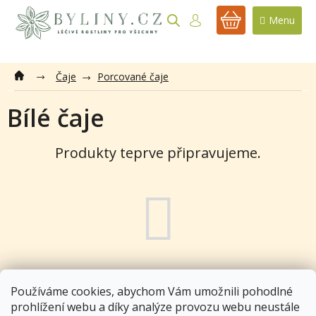
Přejít
na
NÁKUPNÍ
obsah
KOŠÍK
Čaje
Porcované čaje
Bílé čaje
Produkty teprve připravujeme.
Můžete se ale podívat na ostatní kategorie.
Používáme cookies, abychom Vám umožnili pohodlné
prohlížení webu a díky analýze provozu webu neustále