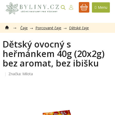
Přejít
na
NÁKUPNÍ
obsah
KOŠÍK
Čaje
Porcované čaje
Dětské čaje
Dětský ovocný s
heřmánkem 40g (20x2g)
bez aromat, bez ibišku
Značka:
Milota