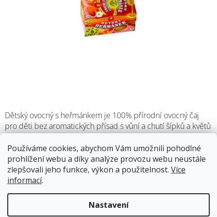
Dětský ovocný s heřmánkem je 100% přírodní ovocný čaj
pro děti bez aromatických přísad s vůní a chutí šípků a květů
heřmánku. Obsahuje velké množství vitamínu C. Součástí je
čaj rooibos, který neobsahuje kofein a má velké množství
Používáme cookies, abychom Vám umožnili pohodlné
minerálů.
prohlížení webu a díky analýze provozu webu neustále
zlepšovali jeho funkce, výkon a použitelnost.
Více
informací
.
Skladem
13.8.2026
Nastavení
45 Kč