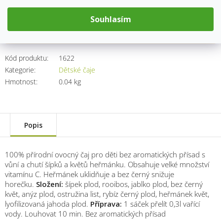
Měrná
cena:
Souhlasím
Přidat do košíku
Kód produktu:
1622
Kategorie
:
Dětské čaje
Hmotnost
:
0.04 kg
Popis
100% přírodní ovocný čaj pro děti bez aromatických přísad s
vůní a chutí šípků a květů heřmánku. Obsahuje velké množství
vitamínu C. Heřmánek uklidňuje a bez černý snižuje
horečku.
Složení:
šípek plod, rooibos, jablko plod, bez černý
květ, anýz plod, ostružina list, rybíz černý plod, heřmánek květ,
lyofilizovaná jahoda plod.
Příprava:
1 sáček přelít 0,3l vařící
vody. Louhovat 10 min. Bez aromatických přísad