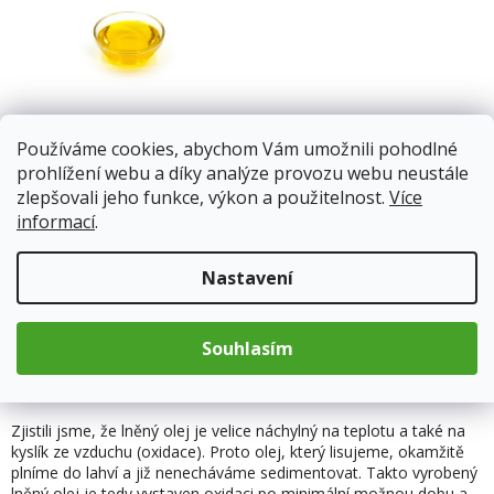
lněný olej lisovaný za
Používáme cookies, abychom Vám umožnili pohodlné
studena 1000ml RAW
prohlížení webu a díky analýze provozu webu neustále
zlepšovali jeho funkce, výkon a použitelnost.
Více
Skladem
Průměrné
informací
.
hodnocení
produktu
299 Kč
je
Nastavení
2,9
z
Do košíku
5
Souhlasím
hvězdiček.
3
položek celkem
O
v
l
Zjistili jsme, že lněný olej je velice náchylný na teplotu a také na
á
kyslík ze vzduchu (oxidace). Proto olej, který lisujeme, okamžitě
d
plníme do lahví a již nenecháváme sedimentovat. Takto vyrobený
a
lněný olej je tedy vystaven oxidaci po minimální možnou dobu a