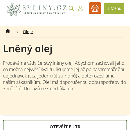
Přejít
na
NÁKUPNÍ
obsah
KOŠÍK
Oleje
Lněný olej
Prodáváme vždy čerstvý lněný olej. Abychom zachovali jeho
co možná nejvyšší kvalitu, lisujeme jej až po nashromáždění
objednávek (cca jedenkrát za 7 dnů) a poté rozesíláme
našim zákazníkům. Olej má doporučenou dobu spotřeby do
3 měsíců. Dodáváme s certifikátem.
OTEVŘÍT FILTR