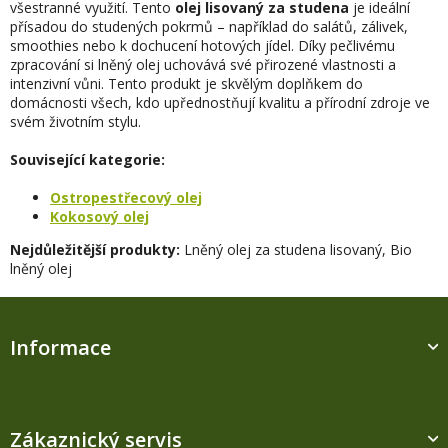
všestranné využití. Tento
olej lisovaný za studena
je ideální
přísadou do studených pokrmů – například do salátů, zálivek,
smoothies nebo k dochucení hotových jídel. Díky pečlivému
zpracování si lněný olej uchovává své přirozené vlastnosti a
intenzivní vůni. Tento produkt je skvělým doplňkem do
domácnosti všech, kdo upřednostňují kvalitu a přírodní zdroje ve
svém životním stylu.
Související kategorie:
Ostropestřecový olej
Kokosový olej
Nejdůležitější produkty:
Lněný olej za studena lisovaný, Bio
lněný olej
Z
á
Informace
p
a
t
í
Zákaznický servis
M