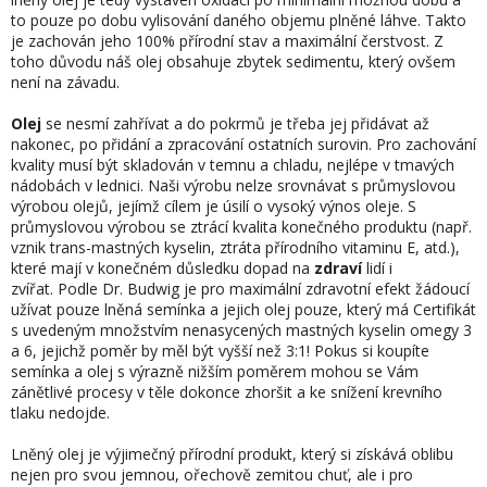
c
to pouze po dobu vylisování daného objemu plněné láhve. Takto
í
je zachován jeho 100% přírodní stav a maximální čerstvost. Z
p
toho důvodu náš olej obsahuje zbytek sedimentu, který ovšem
r
není na závadu.
v
k
Olej
se nesmí zahřívat a do pokrmů je třeba jej přidávat až
y
nakonec, po přidání a zpracování ostatních surovin. Pro zachování
v
kvality musí být skladován v temnu a chladu, nejlépe v tmavých
ý
nádobách v lednici. Naši výrobu nelze srovnávat s průmyslovou
p
výrobou olejů, jejímž cílem je úsilí o vysoký výnos oleje. S
i
průmyslovou výrobou se ztrácí kvalita konečného produktu (např.
s
vznik trans-mastných kyselin, ztráta přírodního vitaminu E, atd.),
u
které mají v konečném důsledku dopad na
zdraví
lidí i
zvířat. Podle Dr. Budwig je pro maximální zdravotní efekt žádoucí
užívat pouze lněná semínka a jejich olej pouze, který má Certifikát
s uvedeným množstvím nenasycených mastných kyselin omegy 3
a 6, jejichž poměr by měl být vyšší než 3:1! Pokus si koupíte
semínka a olej s výrazně nižším poměrem mohou se Vám
zánětlivé procesy v těle dokonce zhoršit a ke snížení krevního
tlaku nedojde.
Lněný olej je výjimečný přírodní produkt, který si získává oblibu
nejen pro svou jemnou, ořechově zemitou chuť, ale i pro