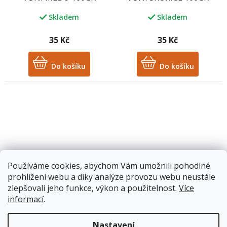
Skladem
Skladem
35 Kč
35 Kč
Do košíku
Do košíku
Používáme cookies, abychom Vám umožnili pohodlné
ŘECKÉ OLIVOVÉ MÝDLO S
ŘECKÉ OLIVOVÉ MÝDLO S
prohlížení webu a díky analýze provozu webu neustále
VŮNÍ ŠALVĚJE 100GR
VŮNÍ VANILKY 100GR
zlepšovali jeho funkce, výkon a použitelnost.
Více
informací
.
Skladem
Skladem
Nastavení
35 Kč
35 Kč