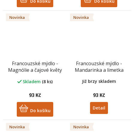
Do košíku
Do košíku
Novinka
Novinka
Francouzské mýdlo -
Francouzské mýdlo -
Magnólie a čajové květy
Mandarinka a limetka
100g bez palmového
100g bez palmového
Již brzy skladem
Skladem
(8 ks)
oleje
oleje
93 Kč
93 Kč
Detail
Do košíku
Novinka
Novinka