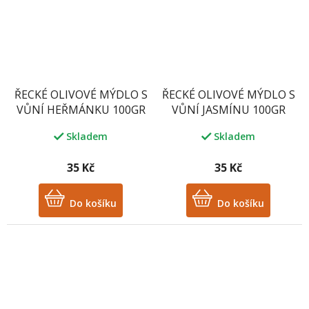
ŘECKÉ OLIVOVÉ MÝDLO S
ŘECKÉ OLIVOVÉ MÝDLO S
VŮNÍ HEŘMÁNKU 100GR
VŮNÍ JASMÍNU 100GR
Skladem
Skladem
35 Kč
35 Kč
Do košíku
Do košíku
M