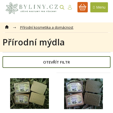
Přejít
na
NÁKUPNÍ
obsah
KOŠÍK
Přírodní kosmetika a domácnost
Přírodní mýdla
OTEVŘÍT FILTR
V
ý
p
i
s
p
r