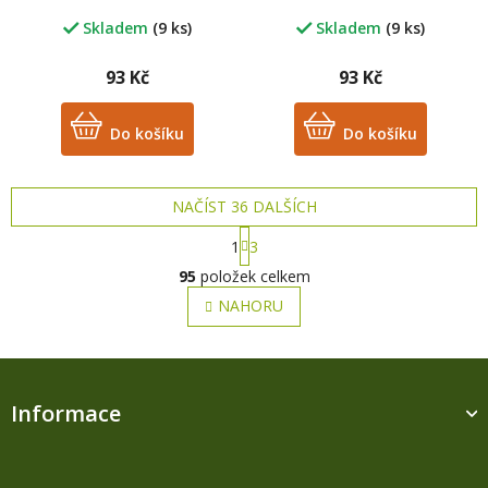
palmového oleje
bez palmového oleje
Skladem
(9 ks)
Skladem
(9 ks)
93 Kč
93 Kč
Do košíku
Do košíku
NAČÍST 36 DALŠÍCH
S
1
3
t
O
r
95
položek celkem
v
á
l
NAHORU
n
á
k
o
d
v
Z
a
á
c
á
n
í
Informace
p
í
p
a
r
t
v