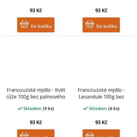
93 Kč
93 Kč
Do košíku
Do košíku
Francouzské mýdlo - Květ
Francouzské mýdlo -
růže 100g bez palmového
Levandule 100g bez
oleje
palmového oleje
Skladem
(9 ks)
Skladem
(6 ks)
93 Kč
93 Kč