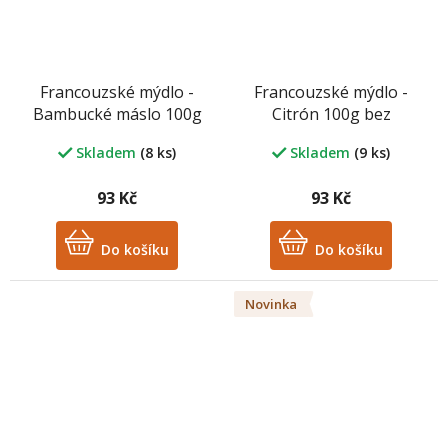
Francouzské mýdlo -
Francouzské mýdlo -
Bambucké máslo 100g
Citrón 100g bez
bez palmového oleje
palmového oleje
Skladem
(8 ks)
Skladem
(9 ks)
93 Kč
93 Kč
Do košíku
Do košíku
Novinka