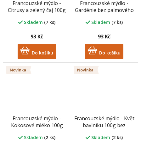
Francouzské mýdlo -
Francouzské mýdlo -
Citrusy a zelený čaj 100g
Gardénie bez palmového
bez palmového oleje
oleje
Skladem
(7 ks)
Skladem
(7 ks)
93 Kč
93 Kč
Do košíku
Do košíku
Novinka
Novinka
Francouzské mýdlo -
Francouzské mýdlo - Květ
Kokosové mléko 100g
bavlníku 100g bez
bez palmového oleje
palmového oleje
Skladem
(2 ks)
Skladem
(2 ks)