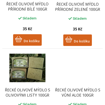
o
ŘECKÉ OLIVOVÉ MÝDLO
ŘECKÉ OLIVOVÉ MÝDLO
d
PŘÍRODNÍ BÍLÉ 100GR
PŘÍRODNÍ ZELENÉ 100GR
u
k
Skladem
Skladem
t
ů
35 Kč
35 Kč
Do košíku
Do košíku
ŘECKÉ OLIVOVÉ MÝDLO S
ŘECKÉ OLIVOVÉ MÝDLO S
OLIVOVÝMI LISTY 100GR
VŮNÍ ALOE 100GR
Skladem
Skladem