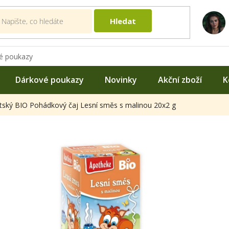
Hledat
é poukazy
Dárkové poukazy
Novinky
Akční zboží
K
ský BIO Pohádkový čaj Lesní směs s malinou 20x2 g