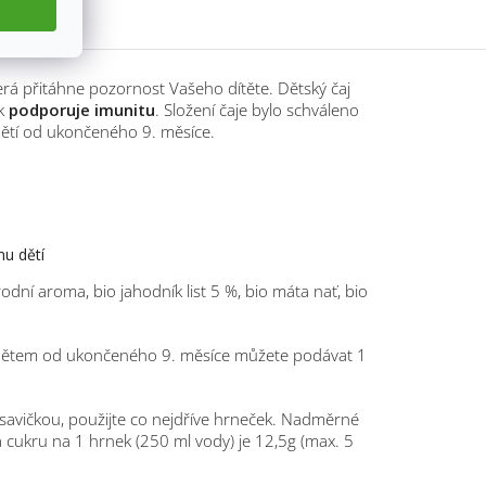
erá přitáhne pozornost Vašeho dítěte. Dětský čaj
k
podporuje imunitu
. Složení čaje bylo schváleno
ětí od ukončeného 9. měsíce.
mu dětí
řírodní aroma, bio jahodník list 5 %, bio máta nať, bio
t. Dětem od ukončeného 9. měsíce můžete podávat 1
 savičkou, použijte co nejdříve hrneček. Nadměrné
a cukru na 1 hrnek (250 ml vody) je 12,5g (max. 5