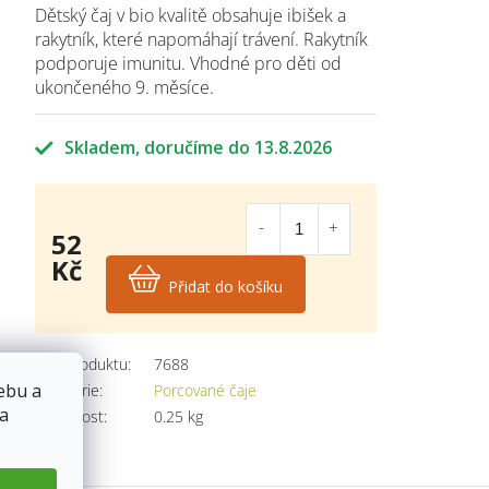
Dětský čaj v bio kvalitě obsahuje ibišek a
rakytník, které napomáhají trávení. Rakytník
podporuje imunitu. Vhodné pro děti od
ukončeného 9. měsíce.
Skladem
13.8.2026
52
Kč
Přidat do košíku
Měrná
cena:
Kód produktu:
7688
ebu a
Kategorie
:
Porcované čaje
 a
Hmotnost
:
0.25 kg