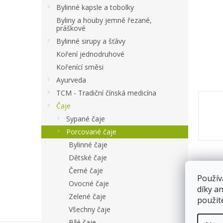
a
Bylinné kapsle a tobolky
n
Byliny a houby jemně řezané,
e
práškové
l
Bylinné sirupy a šťávy
Koření jednodruhové
Kořenící směsi
Ayurveda
TCM - Tradiční čínská medicína
Čaje
Sypané čaje
Porcované čaje
Bylinné čaje
Dětské čaje
Černé čaje
Použív
Ovocné čaje
díky a
Zelené čaje
použit
Všechny čaje
Bílé čaje