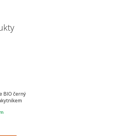
ukty
e BIO černý
rakytníkem
em