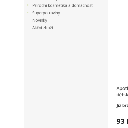
Přírodní kosmetika a domácnost
Superpotraviny
Novinky
Akční zboží
Apot
dětsk
šípk
Již b
93 