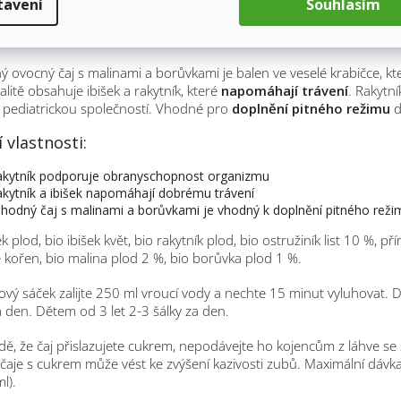
tavení
Souhlasím
pis
 ovocný čaj s malinami a borůvkami je balen ve veselé krabičce, kt
alitě obsahuje ibišek a rakytník, které
napomáhají trávení
. Rakytní
pediatrickou společností. Vhodné pro
doplnění pitného režimu
d
 vlastnosti:
akytník podporuje obranyschopnost organizmu
akytník a ibišek napomáhají dobrému trávení
ahodný čaj s malinami a borůvkami je vhodný k doplnění pitného reži
k plod, bio ibišek květ, bio rakytník plod, bio ostružiník list 10 %, p
e kořen, bio malina plod 2 %, bio borůvka plod 1 %.
ový sáček zalijte 250 ml vroucí vody a nechte 15 minut vyluhova
a den. Dětem od 3 let 2-3 šálky za den.
dě, že čaj přislazujete cukrem, nepodávejte ho kojencům z láhve se
 čaje s cukrem může vést ke zvýšení kazivosti zubů. Maximální dávk
l).