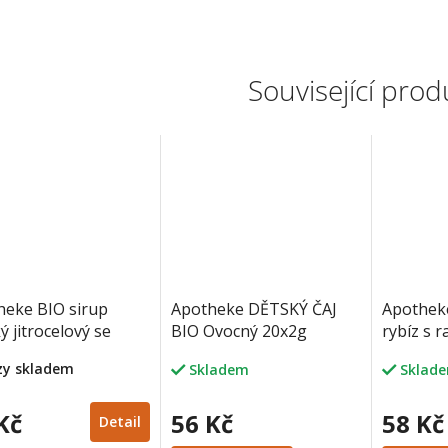
Související prod
heke BIO sirup
Apotheke DĚTSKÝ ČAJ
Apothek
ý jitrocelový se
BIO Ovocný 20x2g
rybíz s 
em 250 g
20x1.5g
rzy skladem
Skladem
Sklad
Kč
56 Kč
58 Kč
Detail