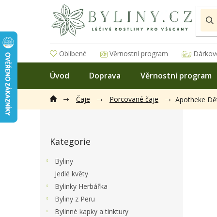
Přejít
na
obsah
Oblíbené
Věrnostní program
Dárkov
Úvod
Doprava
Věrnostní program
Čaje
Porcované čaje
Apotheke Dět
P
o
Přeskočit
s
Kategorie
kategorie
t
r
Byliny
a
Jedlé květy
n
Bylinky Herbářka
n
í
Byliny z Peru
p
Bylinné kapky a tinktury