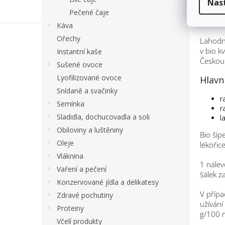
Nas
Po
Pečené čaje
Káva
Ořechy
Lahodný
v bio kv
Instantní kaše
Českou 
Sušené ovoce
Lyofilizované ovoce
Hlavní
Snídaně a svačinky
r
Semínka
r
Sladidla, dochucovadla a soli
l
Obiloviny a luštěniny
Bio šípe
Oleje
lékořic
Vláknina
1 nálev
Vaření a pečení
šálek z
Konzervované jídla a delikatesy
V přípa
Zdravé pochutiny
užívání
Proteiny
g/100 m
Včelí produkty