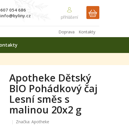
607 054 686
NÁKUPNÍ
info@byliny.cz
KOŠÍK
Doprava
Kontakty
ontakty
Apotheke Dětský
BIO Pohádkový čaj
Lesní směs s
malinou 20x2 g
Značka:
Apotheke