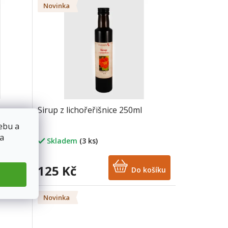
Novinka
Sirup z lichořeřišnice 250ml
ebu a
 a
Skladem
(3 ks)
125 Kč
košíku
Do košíku
Novinka