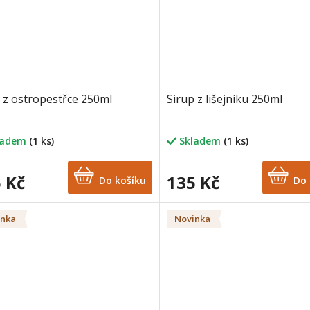
 z ostropestřce 250ml
Sirup z lišejníku 250ml
ladem
(1 ks)
Skladem
(1 ks)
 Kč
135 Kč
Do košíku
Do 
inka
Novinka