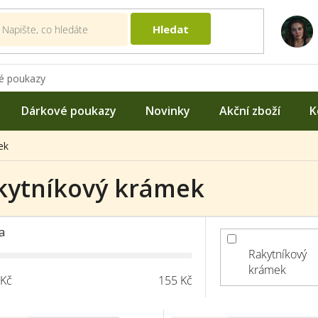
Hledat
é poukazy
Dárkové poukazy
Novinky
Akční zboží
K
ek
kytníkový krámek
a
Rakytníkový
krámek
Kč
155
Kč