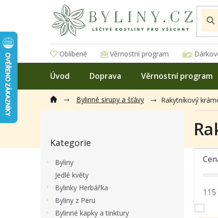
Přejít
na
obsah
Oblíbené
Věrnostní program
Dárkov
Úvod
Doprava
Věrnostní program
Bylinné sirupy a šťávy
Rakytníkový krám
P
Ra
o
Přeskočit
s
Kategorie
kategorie
t
r
Cen
Byliny
a
Jedlé květy
n
Bylinky Herbářka
n
115
í
Byliny z Peru
p
Bylinné kapky a tinktury
V