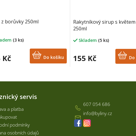
 z borůvky 250ml
Rakytníkový sirup s květem 
250ml
ladem
(3 ks)
Skladem
(5 ks)
 Kč
155 Kč
Do košíku
Do 
O
v
l
á
Kontakt
znický servis
d
a
607 054 686
c
va a platba
info
@
byliny.cz
í
akupovat
p
odní podmínky
r
v
na osobních údajů