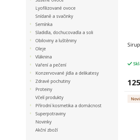
Lyofilizované ovoce
Snídaně a svačinky
Semínka
Sladidla, dochucovadla a soli
Obiloviny a luštěniny
Sirup
Oleje
Vláknina
Sk
Vaření a pečení
Konzervované jídla a delikatesy
125
Zdravé pochutiny
Proteiny
Včelí produkty
Nov
Přírodní kosmetika a domácnost
Superpotraviny
Novinky
Akční zboží