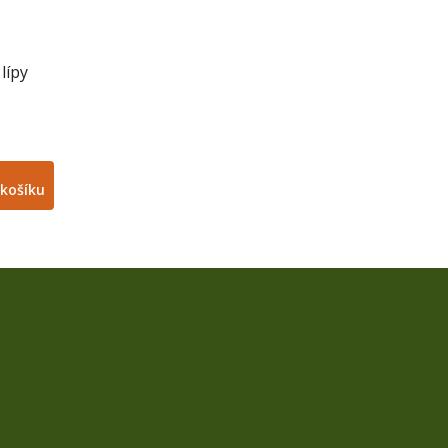
lípy
košíku