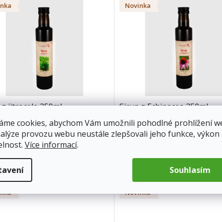
inka
Novinka
 z jitrocele 250ml
Sirup z Echinacea 250ml
áme cookies, abychom Vám umožnili pohodlné prohlížení w
nalýze provozu webu neustále zlepšovali jeho funkce, výkon
ladem
(5 ks)
Skladem
(2 ks)
elnost.
Více informací
.
 Kč
125 Kč
Do košíku
Do 
tavení
Souhlasím
inka
Novinka