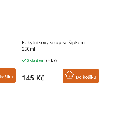
Rakytníkový sirup se šípkem
250ml
Skladem
(4 ks)
145 Kč
košíku
Do košíku