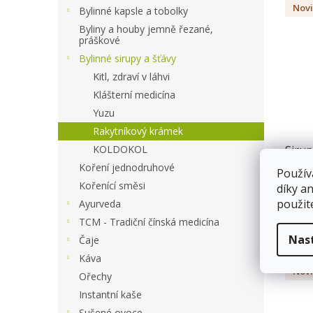
a
Nov
Bylinné kapsle a tobolky
ý
n
p
Byliny a houby jemně řezané,
e
práškové
i
l
s
Bylinné sirupy a šťávy
p
Kitl, zdraví v láhvi
r
Klášterní medicína
o
Yuzu
d
Rakytníkový krámek
u
Sirup
KOLDOKOL
k
t
Koření jednodruhové
Použív
ů
Kořenící směsi
díky a
Sk
použit
Ayurveda
TCM - Tradiční čínská medicína
115
Nas
Čaje
Káva
Nov
Ořechy
Instantní kaše
Sušené ovoce