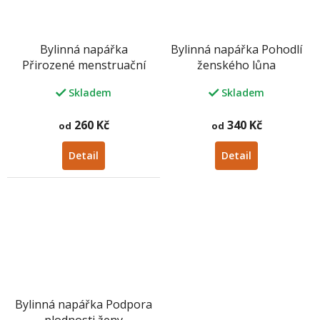
Bylinná napářka
Bylinná napářka Pohodlí
Přirozené menstruační
ženského lůna
cykly
Skladem
Skladem
260 Kč
340 Kč
od
od
Detail
Detail
Bylinná napářka Podpora
M