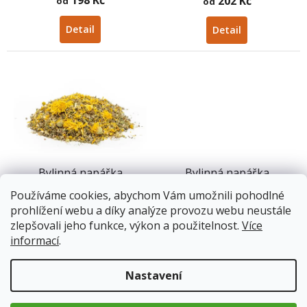
202 Kč
od
od
Detail
Detail
Bylinná napářka
Bylinná napářka
Mimoděložní výstelky
Rozloučení
Používáme cookies, abychom Vám umožnili pohodlné
prohlížení webu a díky analýze provozu webu neustále
Skladem
Skladem
zlepšovali jeho funkce, výkon a použitelnost.
Více
informací
.
207 Kč
207 Kč
od
od
Detail
Detail
Nastavení