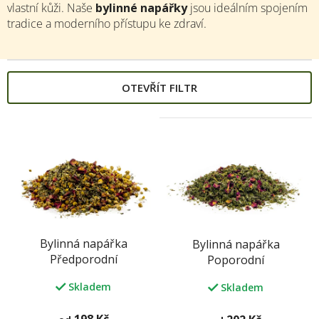
vlastní kůži. Naše
bylinné napářky
jsou ideálním spojením
tradice a moderního přístupu ke zdraví.
OTEVŘÍT FILTR
V
ý
p
i
s
p
r
o
Bylinná napářka
Bylinná napářka
d
Předporodní
Poporodní
u
k
Skladem
Skladem
t
ů
198 Kč