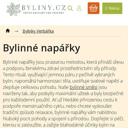
Přejít
na
NÁKUPNÍ
obsah
KOŠÍK
Bylinky Herbářka
Bylinné napářky
Bylinné napářky jsou prastarou metodou, která přináší úlevu
a podporu ženskému zdraví prostřednictvím síly přírody.
Tento rituál, využívající jemnou páru z pečlivě vybraných
bylin, napomáhá harmonizaci těla, uvolňuje svalové napětí a
zlepšuje celkovou pohodu. Naše
bylinné směsi
jsou
navrženy tak, aby poskytly maximální užitek a byly bezpečné
pro každodenní použití. Ať už hledáte přirozenou cestu k
podpoře menstruačního cyklu, nebo chcete vyzkoušet
tradiční způsob relaxace, bylinné napářky vám nabídnou
hluboký pocit pohody a spojení s přírodou. Dopřejte si péči,
kterou si zasloužíte, a zažijte blahodárné účinky bylin na