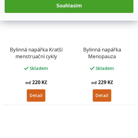
Souhlasím
Bylinná napářka Kratší
Bylinná napářka
menstruační cykly
Menopauza
Skladem
Skladem
220 Kč
229 Kč
od
od
Detail
Detail