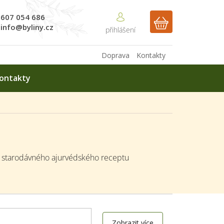
607 054 686
NÁKUPNÍ
info@byliny.cz
KOŠÍK
Doprava
Kontakty
ontakty
e starodávného ajurvédského receptu
Zobrazit více