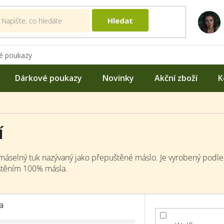
Hledat
é poukazy
Dárkové poukazy
Novinky
Akční zboží
K
í
 máselný tuk nazývaný jako přepuštěné máslo. Je vyrobený podl
těním 100% másla.
a