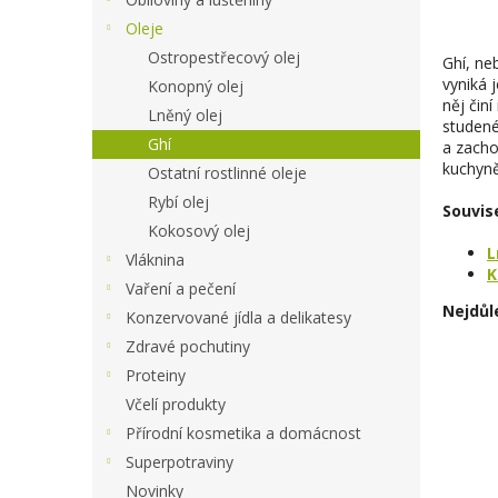
Oleje
Ostropestřecový olej
Ghí, ne
vyniká 
Konopný olej
něj čin
Lněný olej
studené
Ghí
a zacho
kuchyně
Ostatní rostlinné oleje
Rybí olej
Souvise
Kokosový olej
L
Vláknina
K
Vaření a pečení
Nejdůle
Konzervované jídla a delikatesy
Zdravé pochutiny
Proteiny
Včelí produkty
Přírodní kosmetika a domácnost
Superpotraviny
Novinky