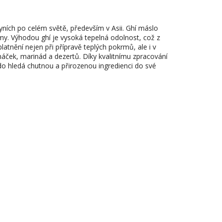
hyních po celém světě, především v Asii. Ghí máslo
rmy. Výhodou ghí je vysoká tepelná odolnost, což z
latnění nejen při přípravě teplých pokrmů, ale i v
ček, marinád a dezertů. Díky kvalitnímu zpracování
kdo hledá chutnou a přirozenou ingredienci do své