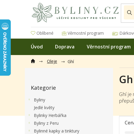
Přejít
na
obsah
Oblíbené
Věrnostní program
Dárkov
Úvod
Doprava
Věrnostní program
Oleje
Ghí
P
Gh
o
Přeskočit
s
Kategorie
kategorie
t
Ghí je
r
Byliny
přepuš
a
Jedlé květy
n
Bylinky Herbářka
n
í
Cen
Byliny z Peru
p
Bylinné kapky a tinktury