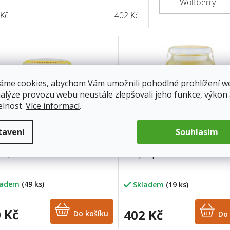
Wolfberry
Kč
402
Kč
áme cookies, abychom Vám umožnili pohodlné prohlížení w
nalýze provozu webu neustále zlepšovali jeho funkce, výkon
elnost.
Více informací
.
tavení
Souhlasím
přepuštěné máslo 400 ml
Ghí přepuštěné máslo 1000
ladem
(49 ks)
Skladem
(19 ks)
 Kč
402 Kč
Do košíku
Do 