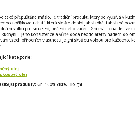
O
v
bo také přepuštěné máslo, je tradiční produkt, který se využívá v kuc
l
jemnou oříškovou chutí, která skvěle doplní jak sladké, tak slané pok
á
í ideální volbu pro smažení, pečení nebo vaření. Ghí máslo najde své up
d
 kuchyni – jeho konzistence a vůně dodá neodolatelný nádech do omá
a
vání všech přírodních vlastností je ghí skvělou volbou pro každého, 
c
.
í
p
jící kategorie:
r
v
něný olej
k
okosový olej
y
v
žitější produkty:
Ghí 100% čisté, Bio ghí
ý
p
i
s
u