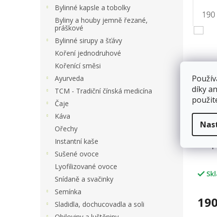
a
Bylinné kapsle a tobolky
n
190
Byliny a houby jemně řezané,
e
práškové
l
V
Bylinné sirupy a šťávy
ý
Koření jednodruhové
p
Kořenící směsi
i
Použív
Ayurveda
s
díky a
p
TCM - Tradiční čínská medicína
použit
r
Čaje
o
Káva
d
Nas
Ořechy
u
Instantní kaše
Ghí 
k
Sušené ovoce
t
ů
Lyofilizované ovoce
Sk
Snídaně a svačinky
Semínka
190
Sladidla, dochucovadla a soli
Obiloviny a luštěniny