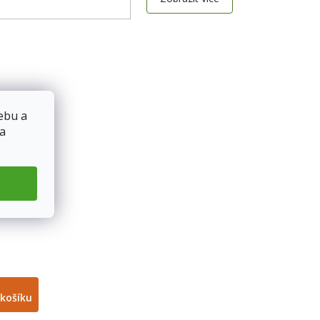
ebu a
 a
 ml
košíku