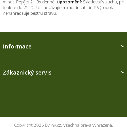
minut. Popíjet 2 - 3x denně.
Upozornění:
Skladovať v suchu, pri
teplote do 25 °C. Uschovávajte mimo dosah detí! Výrobok
nenahradzuje pestrú stravu.
Z
á
Informace
p
a
t
í
Zákaznický servis
Kontakt
Copyright 2026
Byliny.cz
. Všechna práva vyhrazena.