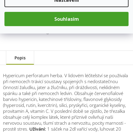
Kód produktu:
1606
Souhlasím
Kategorie
:
Bylinné čaje
Hmotnost
:
0.03 kg
Popis
Hypericum perforatum herba. V lidovém léčitelství se používala
při nemocech trávicí soustavy spojených s nedostatečnou
činností žaludku, jater a žlučníku, při dráždivosti, neklidném
spánku a také při nemocech ledvin. Obsahuje červenofialové
barvivo hypericin, katechinové třísloviny, flavonové glykosidy
(hyperosid, rutin, kvercitrin), silici, pryskyřici, organické kyseliny,
provitamin A, vitamin C. V poslední době se zjistilo, že třezalka
obsahuje celý komplex látek, které příznivě ovlivňují naši
nervovou soustavu, tlumí strach a nervozitu, pocity marnosti -
prostě stres.
Užívání:
1 sáček na 2dl vařící vody, luhovat 20