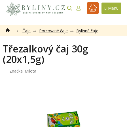
Přejít
na
NÁKUPNÍ
obsah
KOŠÍK
Čaje
Porcované čaje
Bylinné čaje
Třezalkový čaj 30g
(20x1,5g)
Značka:
Milota