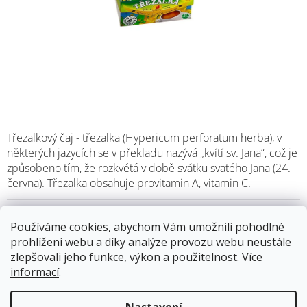
Třezalkový čaj - třezalka (Hypericum perforatum herba), v
některých jazycích se v překladu nazývá „kvítí sv. Jana“, což je
způsobeno tím, že rozkvétá v době svátku svatého Jana (24.
června). Třezalka obsahuje provitamin A, vitamin C.
Skladem
11.8.2026
Používáme cookies, abychom Vám umožnili pohodlné
prohlížení webu a díky analýze provozu webu neustále
zlepšovali jeho funkce, výkon a použitelnost.
Více
39 Kč
informací
.
Měrná
cena:
Přidat do košíku
Nastavení