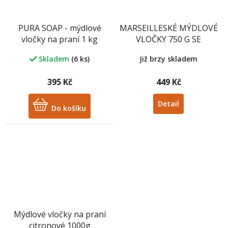
PURA SOAP - mýdlové
MARSEILLESKÉ MÝDLOVÉ
vločky na praní 1 kg
VLOČKY 750 G SE
SLUNEČNICOVÝM
Již brzy skladem
Skladem
(6 ks)
OLEJEM
395 Kč
449 Kč
Detail
Do košíku
Mýdlové vločky na praní
citronové 1000g