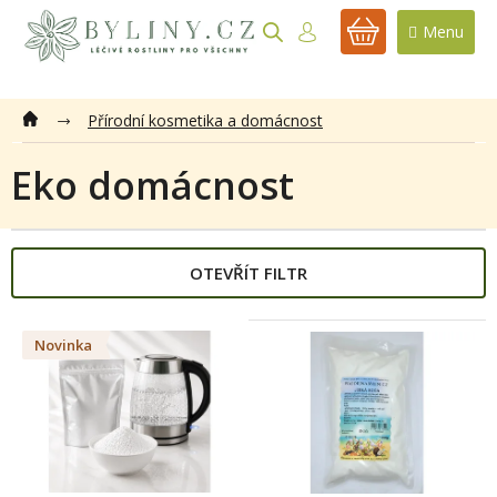
Přejít
na
NÁKUPNÍ
obsah
KOŠÍK
Přírodní kosmetika a domácnost
Eko domácnost
OTEVŘÍT FILTR
V
Novinka
ý
p
i
s
p
r