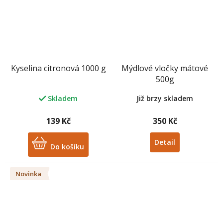
Kyselina citronová 1000 g
Mýdlové vločky mátové
500g
Již brzy skladem
Skladem
139 Kč
350 Kč
Detail
Do košíku
Novinka
M