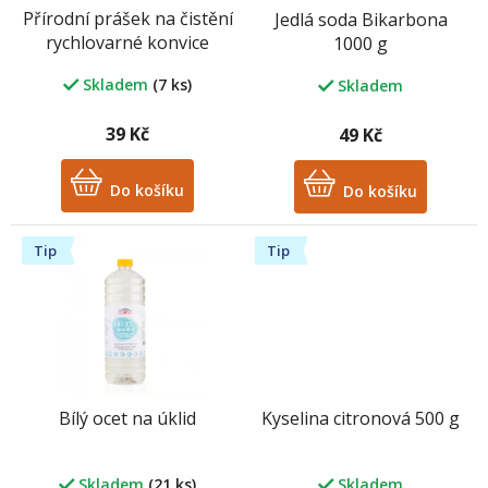
o
Přírodní prášek na čistění
Jedlá soda Bikarbona
d
rychlovarné konvice
1000 g
u
k
Skladem
(7 ks)
Skladem
t
ů
39 Kč
49 Kč
Do košíku
Do košíku
Tip
Tip
Bílý ocet na úklid
Kyselina citronová 500 g
Skladem
(21 ks)
Skladem