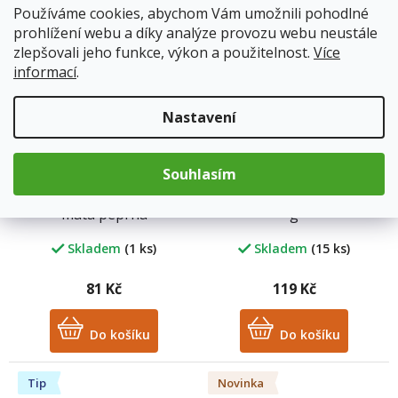
Do košíku
Do košíku
Používáme cookies, abychom Vám umožnili pohodlné
prohlížení webu a díky analýze provozu webu neustále
zlepšovali jeho funkce, výkon a použitelnost.
Více
Novinka
Tip
informací
.
Nastavení
Souhlasím
Mýdlo na praní – tuhé –
Perkarbonát sodný 1000
máta peprná
g
Skladem
(1 ks)
Skladem
(15 ks)
81 Kč
119 Kč
Do košíku
Do košíku
Tip
Novinka