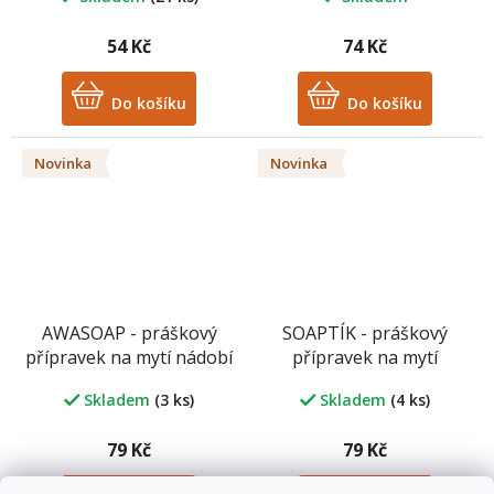
54 Kč
74 Kč
Do košíku
Do košíku
Novinka
Novinka
AWASOAP - práškový
SOAPTÍK - práškový
přípravek na mytí nádobí
přípravek na mytí
- 100 g
běžných povrchů - 100g
Skladem
(3 ks)
Skladem
(4 ks)
79 Kč
79 Kč