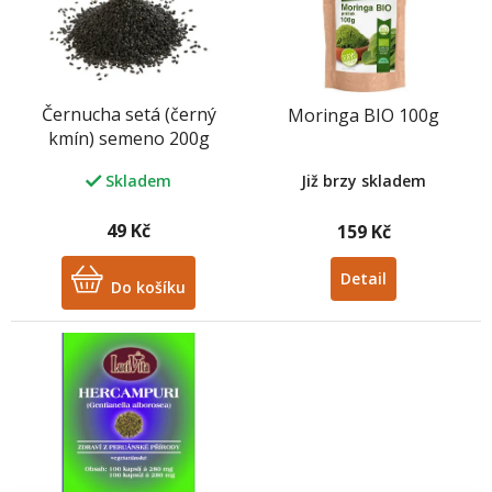
i
s
p
r
o
Černucha setá (černý
Moringa BIO 100g
d
kmín) semeno 200g
u
k
Skladem
Již brzy skladem
t
ů
49 Kč
159 Kč
Detail
Do košíku