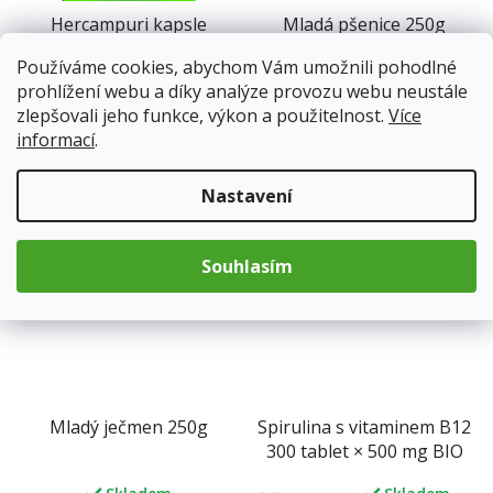
Hercampuri kapsle
Mladá pšenice 250g
(100ks)
Používáme cookies, abychom Vám umožnili pohodlné
prohlížení webu a díky analýze provozu webu neustále
Skladem
(5 ks)
Skladem
zlepšovali jeho funkce, výkon a použitelnost.
Více
informací
.
229 Kč
250 Kč
Nastavení
Do košíku
Do košíku
Tip
Souhlasím
Mladý ječmen 250g
Spirulina s vitaminem B12
300 tablet × 500 mg BIO
HEALTH LINK