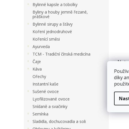
a
Bylinné kapsle a tobolky
ý
n
p
Byliny a houby jemně řezané,
e
práškové
i
l
s
Bylinné sirupy a šťávy
p
Koření jednodruhové
r
Kořenící směsi
o
Ayurveda
d
TCM - Tradiční čínská medicína
u
Nutr
Čaje
k
cook
t
Káva
Použív
ů
Ořechy
díky a
Již b
použit
Instantní kaše
Sušené ovoce
33 
Nas
Lyofilizované ovoce
Snídaně a svačinky
Semínka
Sladidla, dochucovadla a soli
Obiloviny a luštěniny