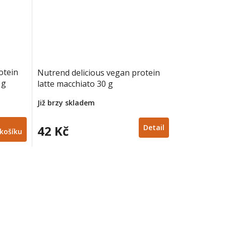
otein
Nutrend delicious vegan protein
 g
latte macchiato 30 g
Již brzy skladem
42 Kč
Detail
košíku