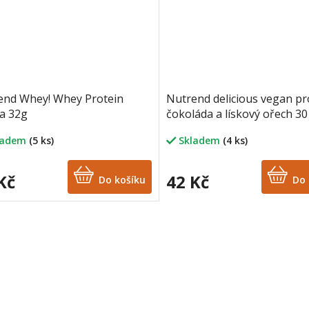
end Whey! Whey Protein
Nutrend delicious vegan pr
la 32g
čokoláda a lískový ořech 30
ladem
(5 ks)
Skladem
(4 ks)
Kč
42 Kč
Do košíku
Do 