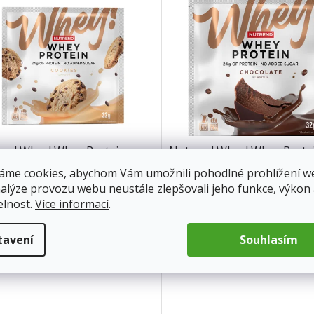
end Whey! Whey Protein
Nutrend Whey! Whey Prote
ies 32g
chocolate32g
áme cookies, abychom Vám umožnili pohodlné prohlížení w
nalýze provozu webu neustále zlepšovali jeho funkce, výkon
rzy skladem
Skladem
(9 ks)
elnost.
Více informací
.
Kč
Detail
33 Kč
Do 
tavení
Souhlasím