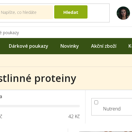
Hledat
é poukazy
Dárkové poukazy
Novinky
Akční zboží
K
stlinné proteiny
a
Nutrend
č
42
Kč