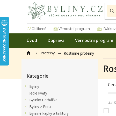
Přejít
na
obsah
Oblíbené
Věrnostní program
Dárkov
Úvod
Doprava
Věrnostní program
Proteiny
Rostlinné proteiny
P
Ro
o
Přeskočit
s
Kategorie
kategorie
t
r
Cen
Byliny
a
Jedlé květy
n
Bylinky Herbářka
n
33
K
í
Byliny z Peru
p
Bylinné kapky a tinktury
V