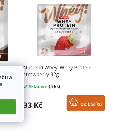
in
Nutrend Whey! Whey Protein
strawberry 32g
ebu a
 a
Skladem
(5 ks)
33 Kč
košíku
Do košíku