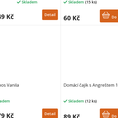
Skladem
Skladem
(15 ks)
rné
cení
ktu
9 Kč
Detail
60 Kč
Do 
ček.
os Vanila
Domácí čajík s Angreštem 
ladem
Skladem
(12 ks)
9 Kč
Detail
89 Kč
Do 