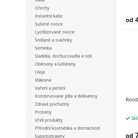
Průmě
Ořechy
hodno
produ
Instantní kaše
4
od
je
Sušené ovoce
5,0
Lyofilizované ovoce
z
5
Snídaně a svačinky
hvězdi
Semínka
Sladidla, dochucovadla a soli
Obiloviny a luštěniny
Oleje
Vláknina
Vaření a pečení
Konzervované jídla a delikatesy
Rooib
Zdravé pochutiny
Proteiny
Sk
Včelí produkty
Přírodní kosmetika a domácnost
7
od
Superpotraviny