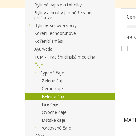
a
Bylinné kapsle a tobolky
n
Byliny a houby jemně řezané,
e
Cen
práškové
l
Bylinné sirupy a šťávy
Koření jednodruhové
49
K
Kořenící směsi
Ayurveda
V
TCM - Tradiční čínská medicína
ý
Čaje
p
Sypané čaje
i
s
Zelené čaje
p
Černé čaje
r
Bylinné čaje
o
Bílé čaje
d
Ovocné čaje
u
MATE
k
Dětské čaje
t
Porcované čaje
ů
Káva