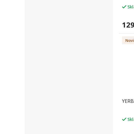
Sk
129
Nov
YERB
Sk