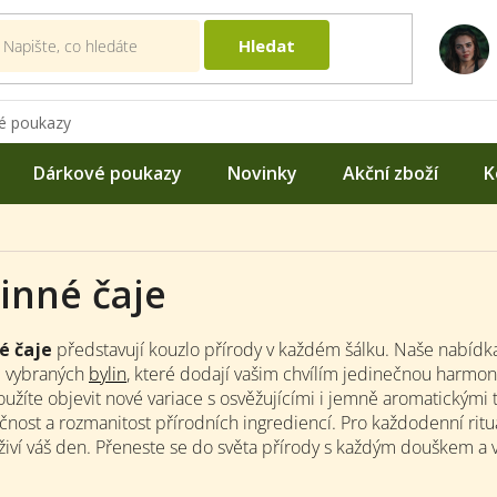
Hledat
é poukazy
Dárkové poukazy
Novinky
Akční zboží
K
inné čaje
é čaje
představují kouzlo přírody v každém šálku. Naše nabídk
ě vybraných
bylin
, které dodají vašim chvílím jedinečnou harmoni
užíte objevit nové variace s osvěžujícími i jemně aromatickými 
čnost a rozmanitost přírodních ingrediencí. Pro každodenní ritu
živí váš den. Přeneste se do světa přírody s každým douškem a vyc
.