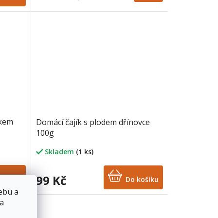
íkem
Domácí čajík s plodem dřínovce
100g
Skladem
(1 ks)
99 Kč
košíku
Do košíku
ebu a
 a