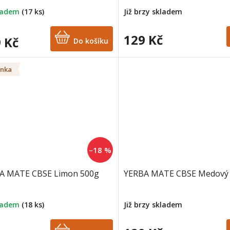
Již brzy skladem
ladem
(17 ks)
129 Kč
 Kč
Do košíku
inka
–18 %
A MATE CBSE Limon 500g
YERBA MATE CBSE Medový
Již brzy skladem
ladem
(18 ks)