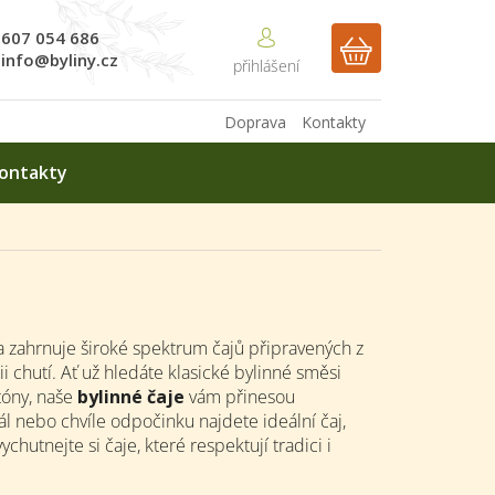
607 054 686
NÁKUPNÍ
info@byliny.cz
KOŠÍK
Doprava
Kontakty
ontakty
a zahrnuje široké spektrum čajů připravených z
i chutí. Ať už hledáte klasické bylinné směsi
tóny, naše
bylinné čaje
vám přinesou
ál nebo chvíle odpočinku najdete ideální čaj,
hutnejte si čaje, které respektují tradici i