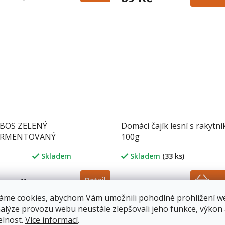
BOS ZELENÝ
Domácí čajík lesní s rakytn
ERMENTOVANÝ
100g
Skladem
Skladem
(33 ks)
rné
cení
ktu
9 Kč
Detail
99 Kč
Do 
áme cookies, abychom Vám umožnili pohodlné prohlížení w
nalýze provozu webu neustále zlepšovali jeho funkce, výkon
elnost.
Více informací
.
ček.