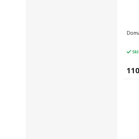
Domác
Sk
110