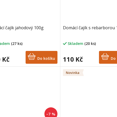
í čajík jahodový 100g
Domácí čajík s rebarborou
ladem
(27 ks)
Skladem
(20 ks)
 Kč
110 Kč
Do košíku
Do 
Novinka
–7 %