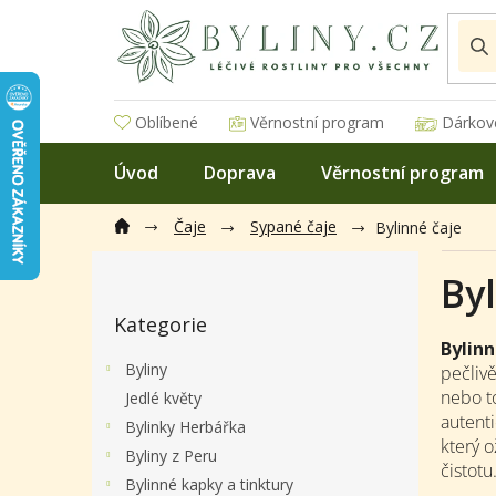
Přejít
na
obsah
Oblíbené
Věrnostní program
Dárkov
Úvod
Doprava
Věrnostní program
Čaje
Sypané čaje
Bylinné čaje
P
Byl
o
Přeskočit
s
Kategorie
kategorie
t
Bylinn
r
Byliny
pečliv
a
nebo to
Jedlé květy
n
autenti
Bylinky Herbářka
n
který o
í
Byliny z Peru
čistotu
p
Bylinné kapky a tinktury