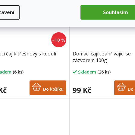
tavení
Souhlasím
–10 %
í čajík třešňový s kdoulí
Domácí čajík zahřívající se
zázvorem 100g
ladem
(6 ks)
Skladem
(26 ks)
Kč
99 Kč
Do košíku
Do 