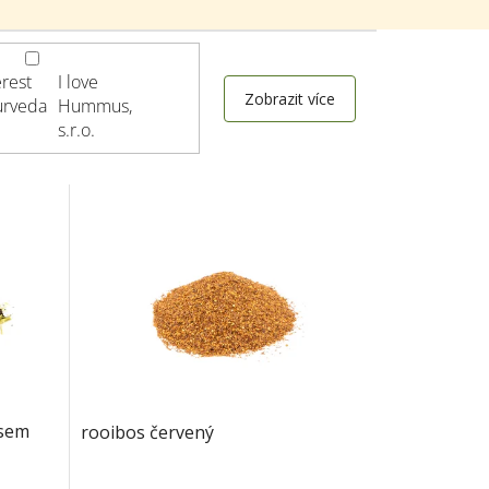
rest
I love
Zobrazit více
urveda
Hummus,
s.r.o.
vsem
rooibos červený