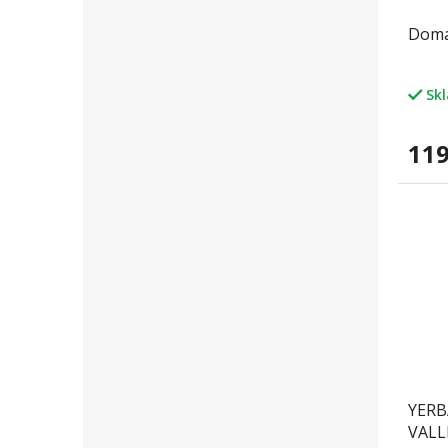
Domác
Sk
119
YERB
VALL