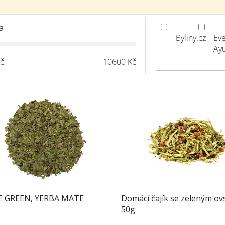
a
Byliny.cz
Eve
Ay
č
10600
Kč
 GREEN, YERBA MATE
Domácí čajík se zeleným o
50g