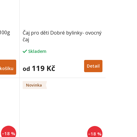
 100g
Čaj pro děti Dobré bylinky- ovocný
čaj
Skladem
119 Kč
Detail
od
košíku
Novinka
–18 %
–18 %