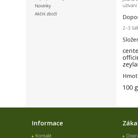
užívání
Novinky
Akční zboží
Dopor
2–3 šál
Slože
cente
offic
zeyla
Hmot
100 g
Z
á
Informace
Záka
p
a
Kontakt
Dopra
t