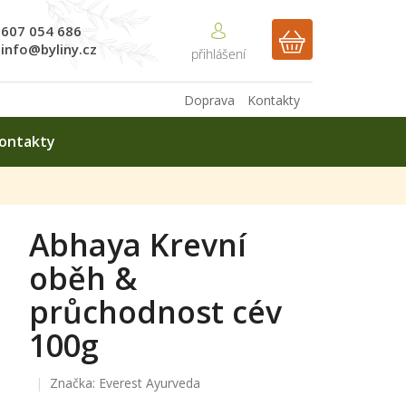
607 054 686
NÁKUPNÍ
info@byliny.cz
KOŠÍK
Doprava
Kontakty
ontakty
Abhaya Krevní
oběh &
průchodnost cév
100g
Značka:
Everest Ayurveda