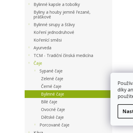
a
Bylinné kapsle a tobolky
n
Byliny a houby jemně řezané,
e
práškové
l
Bylinné sirupy a šťávy
Koření jednodruhové
Kořenící směsi
Ayurveda
TCM - Tradiční čínská medicína
Čaje
Sypané čaje
Zelené čaje
Použív
Černé čaje
díky a
Bylinné čaje
použit
Bílé čaje
Ovocné čaje
Nas
Dětské čaje
Porcované čaje
Káva