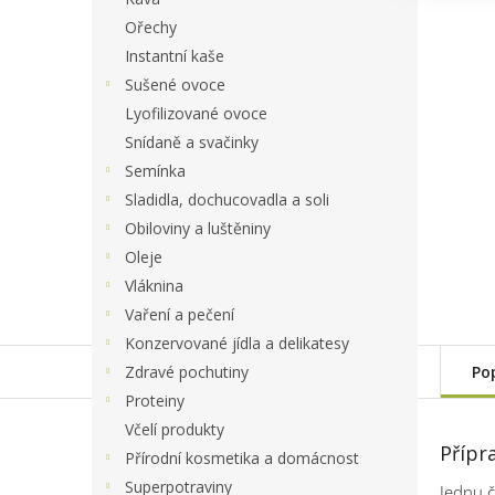
Ořechy
Instantní kaše
Sušené ovoce
Lyofilizované ovoce
Snídaně a svačinky
Semínka
Sladidla, dochucovadla a soli
Obiloviny a luštěniny
Oleje
Vláknina
Vaření a pečení
Konzervované jídla a delikatesy
Zdravé pochutiny
Po
Proteiny
Včelí produkty
Přípr
Přírodní kosmetika a domácnost
Superpotraviny
Jednu č