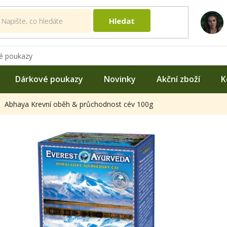
Hledat
é poukazy
Dárkové poukazy
Novinky
Akční zboží
K
Abhaya Krevní oběh & průchodnost cév 100g