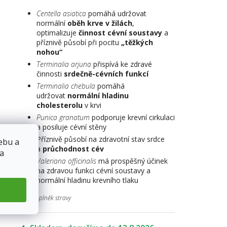
Centella asiatica
pomáhá udržovat
normální
oběh krve v žilách
,
optimalizuje
činnost cévní soustavy
a
příznivě působí při pocitu
„těžkých
nohou“
Terminalia arjuna
přispívá ke zdravé
činnosti
srdečně-cévních funkcí
Terminalia chebula
pomáhá
udržovat
normální hladinu
cholesterolu
v krvi
Punica granatum
podporuje krevní cirkulaci
a posiluje cévní stěny
Příznivě působí na zdravotní stav srdce
ebu a
a
průchodnost cév
 a
Valeriana officinalis
má prospěšný účinek
na zdravou funkci cévní soustavy a
normální hladinu krevního tlaku
Doplněk stravy