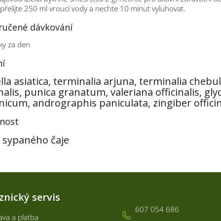
 přelijte 250 ml vroucí vody a nechte 10 minut vyluhovat.
učené dávkování
ky za den
ní
lla asiatica, terminalia arjuna, terminalia chebul
inalis, punica granatum, valeriana officinalis, 
nicum, andrographis paniculata, zingiber offic
nost
 sypaného čaje
Kontakt
znický servis
607 054 686
va a platba