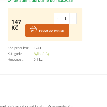
Skladem
13.8.2026
147
Kč
Přidat do košíku
Měrná
cena:
Kód produktu:
1741
Kategorie
:
Bylinné čaje
Hmotnost
:
0.1 kg
účinek 3–5 minut povařit nebo při preventivním