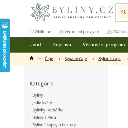
Přejít
na
obsah
Oblíbené
Věrnostní program
Dárkov
Úvod
Doprava
Věrnostní program
Čaje
Sypané čaje
Bylinné čaje
P
o
Přeskočit
s
Kategorie
kategorie
t
r
Byliny
a
Jedlé květy
n
Bylinky Herbářka
n
í
Byliny z Peru
p
Bylinné kapky a tinktury