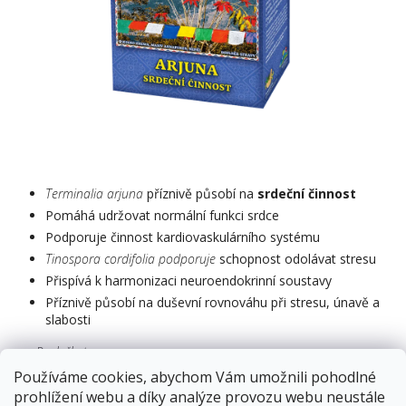
Terminalia arjuna
příznivě působí na
srdeční činnost
Pomáhá udržovat normální funkci srdce
Podporuje činnost kardiovaskulárního systému
Tinospora cordifolia
podporuje
schopnost odolávat stresu
Přispívá k harmonizaci neuroendokrinní soustavy
Příznivě působí na duševní rovnováhu při stresu, únavě a
slabosti
Doplněk stravy
Používáme cookies, abychom Vám umožnili pohodlné
prohlížení webu a díky analýze provozu webu neustále
Skladem
13.8.2026