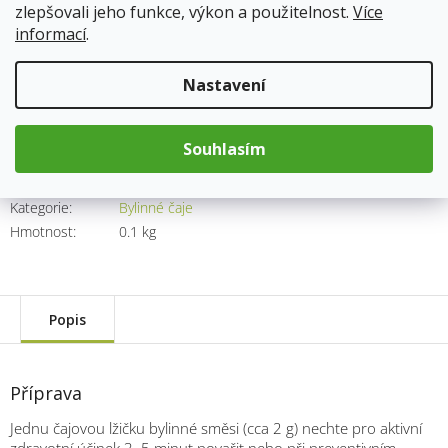
zlepšovali jeho funkce, výkon a použitelnost.
Více
informací
.
147 Kč
Měrná
Nastavení
cena:
Přidat do košíku
Souhlasím
Kód produktu:
1744
Kategorie
:
Bylinné čaje
Hmotnost
:
0.1 kg
Popis
Příprava
Jednu čajovou lžičku bylinné směsi (cca 2 g) nechte pro aktivní
zdravotní účinek 3–5 minut povařit nebo při preventivním