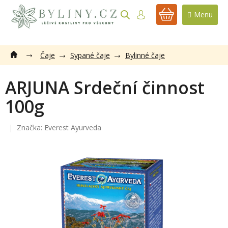
Přejít
na
NÁKUPNÍ
obsah
KOŠÍK
Čaje
Sypané čaje
Bylinné čaje
ARJUNA Srdeční činnost
100g
Značka:
Everest Ayurveda