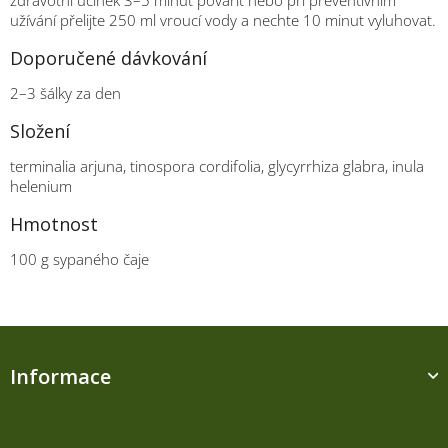
užívání přelijte 250 ml vroucí vody a nechte 10 minut vyluhovat.
Doporučené dávkování
2–3 šálky za den
Složení
terminalia arjuna, tinospora cordifolia, glycyrrhiza glabra, inula
helenium
Hmotnost
100 g sypaného čaje
Z
á
Informace
p
a
t
í