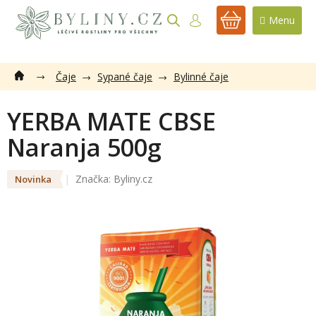
Přejít
na
NÁKUPNÍ
obsah
KOŠÍK
Čaje
Sypané čaje
Bylinné čaje
YERBA MATE CBSE
Naranja 500g
Značka:
Byliny.cz
Novinka