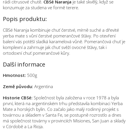
rádi citrusové chutě.
CBSé Naranja
je také skvělý, když se
konzumuje za studena ve formě terere.
Popis produktu:
CBSé Naranja kombinuje chuť čerstvé, mírně suché a dřevité
yerba mate s vůní čerstvé pomerančové šťávy. Po otevření
balení vás potěší sladká karamelová vůně. Pomerančová chuť je
komplexní a zahrnuje jak chuť svěží ovocné šťávy, tak i
ortodoxní chuť pomerančové kůry.
Další informace
Hmotnost:
500g
Země původu:
Argentina
Historie CBSé:
Společnost byla založena v roce 1978 a byla
první, která na argentinském trhu představila kombinaci Yerba
Mate a horských bylin. Co začalo jako malý rodinný projekt s
továrnou a skladem v Santa Fe, se postupně rozrostlo a dnes
má společnost továrny v provinciích Misiones, San Juan a sklady
v Córdobě a La Rioja.