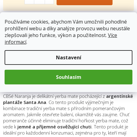
Kód produktu:
4966
Používáme cookies, abychom Vám umožnili pohodlné
Kategorie
:
Bylinné čaje
prohlížení webu a díky analýze provozu webu neustále
Hmotnost
:
0.5 kg
zlepšovali jeho funkce, výkon a použitelnost.
Více
informací
.
Nastavení
Popis
Souhlasím
YERBA MATE CBSE Naranja 500g
CBSé Naranja je delikátní yerba mate pocházející z
argentínské
plantáže Santa Ana
. Co tento produkt výjimečným je
kombinace tradiční yerba mate s přírodním pomerančovým
aromatem. Jakmile otevřete balení, okamžitě vás zaujme. Chuť
pomeranče účinně eliminuje tradiční hořkost yerba mate, což
vede k
jemné a příjemné osvěžující chuti
. Tento produkt je
ideální pro každodenní konzumaci, zejména pro ty, kteří mají