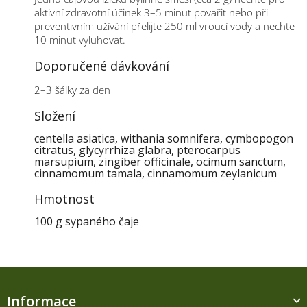
aktivní zdravotní účinek 3–5 minut povařit nebo při
preventivním užívání přelijte 250 ml vroucí vody a nechte
10 minut vyluhovat.
Doporučené dávkování
2–3 šálky za den
Složení
centella asiatica, withania somnifera, cymbopogon
citratus, glycyrrhiza glabra, pterocarpus
marsupium, zingiber officinale, ocimum sanctum,
cinnamomum tamala, cinnamomum zeylanicum
Hmotnost
100 g sypaného čaje
Z
á
Informace
p