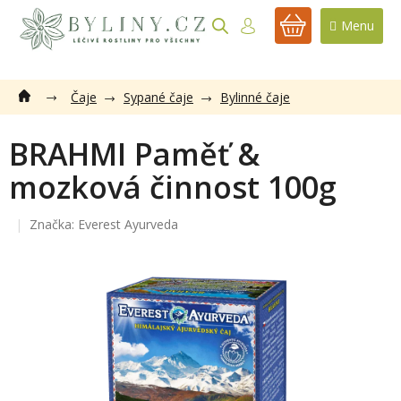
Přejít
na
NÁKUPNÍ
obsah
KOŠÍK
Čaje
Sypané čaje
Bylinné čaje
BRAHMI Paměť &
mozková činnost 100g
Značka:
Everest Ayurveda