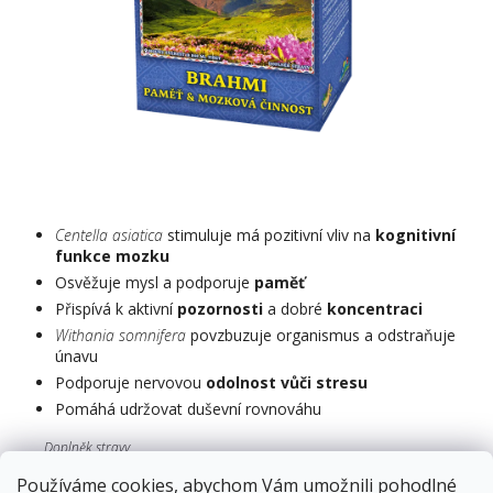
Centella asiatica
stimuluje
má pozitivní vliv na
kognitivní
funkce mozku
Osvěžuje mysl a podporuje
paměť
Přispívá k aktivní
pozornosti
a dobré
koncentraci
Withania somnifera
povzbuzuje organismus a odstraňuje
únavu
Podporuje nervovou
odolnost vůči stresu
Pomáhá udržovat duševní rovnováhu
Doplněk stravy
Používáme cookies, abychom Vám umožnili pohodlné