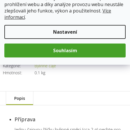
prohlížení webu a díky analýze provozu webu neustále
Skladem
13.8.2026
zlepšovali jeho funkce, výkon a použitelnost.
Více
informací
.
147 Kč
Měrná
Nastavení
cena:
Přidat do košíku
Souhlasím
Kód produktu:
1749
Kategorie
:
Bylinné čaje
Hmotnost
:
0.1 kg
Popis
Příprava
Jednu čajovou lžičku bylinné směsi (cca 2 g) nechte pro