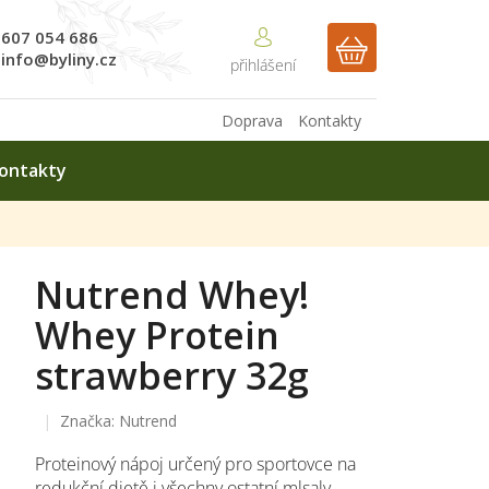
607 054 686
NÁKUPNÍ
info@byliny.cz
KOŠÍK
Doprava
Kontakty
ontakty
Nutrend Whey!
Whey Protein
strawberry 32g
Značka:
Nutrend
Proteinový nápoj určený pro sportovce na
redukční dietě i všechny ostatní mlsaly.