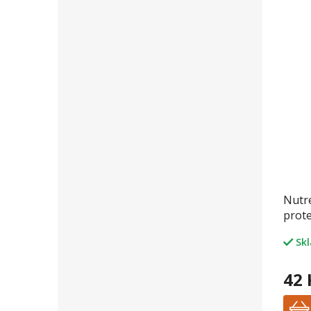
Nutre
prote
lísko
Sk
42 