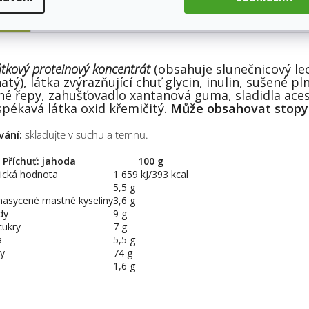
pis
tkový proteinový koncentrát
(obsahuje slunečnicový lec
atý), látka zvýrazňující chuť glycin, inulin, sušené p
né řepy, zahušťovadlo xantanová guma, sladidla aces
spékavá látka oxid křemičitý.
Může obsahovat stopy 
vání:
skladujte v suchu a temnu.
Příchuť: jahoda
100 g
ická hodnota
1 659 kJ/393 kcal
5,5 g
nasycené mastné kyseliny
3,6 g
dy
9 g
cukry
7 g
a
5,5 g
ny
74 g
1,6 g