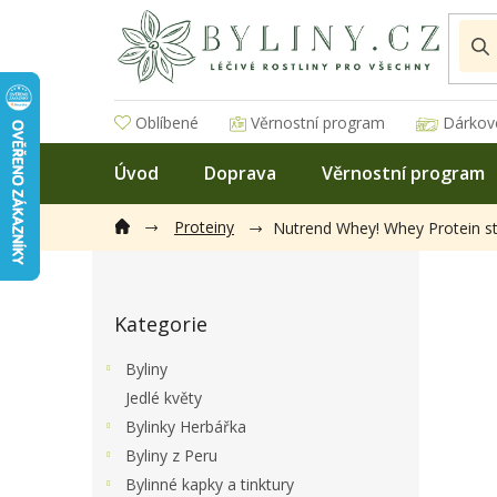
Přejít
na
obsah
Oblíbené
Věrnostní program
Dárkov
Úvod
Doprava
Věrnostní program
Proteiny
Nutrend Whey! Whey Protein s
P
o
Přeskočit
s
Kategorie
kategorie
t
r
Byliny
a
Jedlé květy
n
Bylinky Herbářka
n
í
Byliny z Peru
p
Bylinné kapky a tinktury