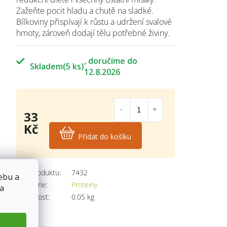
Zažeňte pocit hladu a chutě na sladké.
Bílkoviny přispívají k růstu a udržení svalové
hmoty, zároveň dodají tělu potřebné živiny.
Skladem
(5 ks)
12.8.2026
33
Kč
Přidat do košíku
Měrná
cena:
Kód produktu:
7432
ebu a
Kategorie
:
Proteiny
 a
Hmotnost
:
0.05 kg