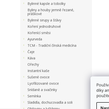
a
Bylinné kapsle a tobolky
n
Byliny a houby jemně řezané,
e
práškové
l
Bylinné sirupy a šťávy
Koření jednodruhové
Kořenící směsi
Ayurveda
TCM - Tradiční čínská medicína
Čaje
Káva
Ořechy
Instantní kaše
Sušené ovoce
Lyofilizované ovoce
Použív
Snídaně a svačinky
díky a
použit
Semínka
Sladidla, dochucovadla a soli
Nas
Obiloviny a luštěniny