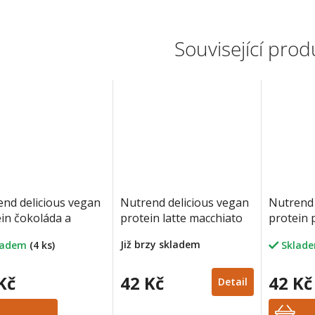
Související prod
nd delicious vegan
Nutrend delicious vegan
Nutrend 
in čokoláda a
protein latte macchiato
protein p
vý ořech 30 g
30 g
marcipán
Již brzy skladem
ladem
(4 ks)
Sklad
Kč
42 Kč
42 Kč
Detail