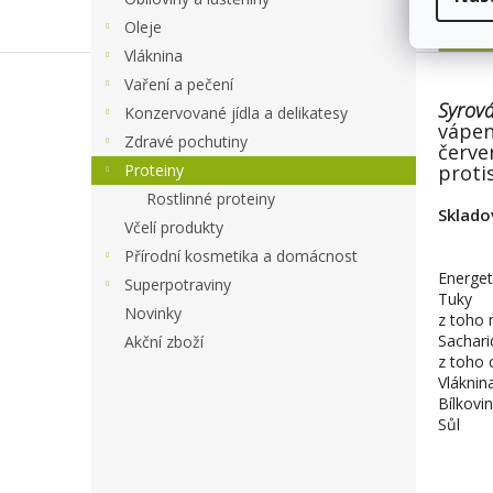
Po
Oleje
Vláknina
Vaření a pečení
Syrová
Konzervované jídla a delikatesy
vápen
Zdravé pochutiny
červe
Proteiny
proti
Rostlinné proteiny
Sklado
Včelí produkty
Přírodní kosmetika a domácnost
Energet
Superpotraviny
Tuky
Novinky
z toho 
Sachari
Akční zboží
z toho 
Vláknin
Bílkovi
Sůl