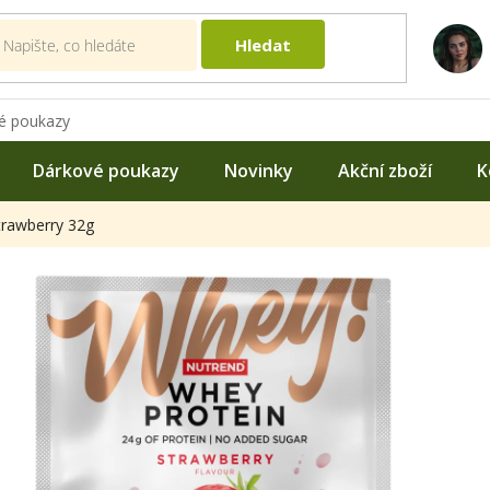
Hledat
é poukazy
Dárkové poukazy
Novinky
Akční zboží
K
trawberry 32g