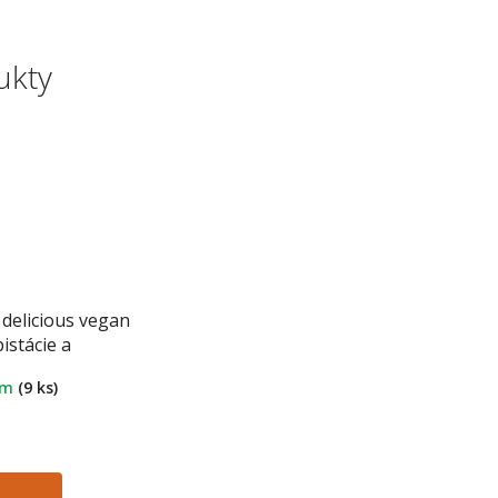
ukty
delicious vegan
istácie a
 30 g
em
(9 ks)