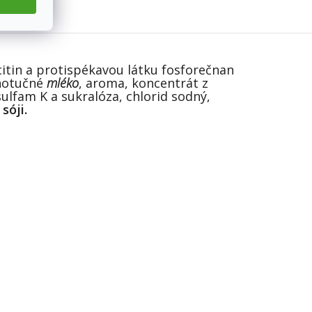
itin a protispékavou látku fosforečnan
lnotučné
mléko
, aroma, koncentrát z
ulfam K a sukralóza, chlorid sodný,
sóji.