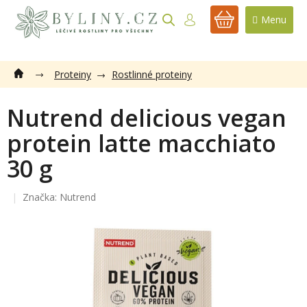
Přejít
na
NÁKUPNÍ
obsah
KOŠÍK
Proteiny
Rostlinné proteiny
Nutrend delicious vegan
protein latte macchiato
30 g
Značka:
Nutrend