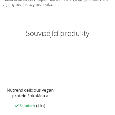
vegany bez laktózy bez lepku.
Související produkty
Nutrend delicious vegan
protein čokoláda a
lískový ořech 30 g
Skladem
(4 ks)
M