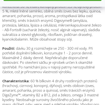
Složení:
hrachový proteinový izolát 42 %, cizrnový proteinový
koncentrát 30 %, inulin, konopný protein 5,5 %, dýňový protein
5 %, mleté lněné semínko, obilná směs (oves bez lepku, quinoa,
amarant, pohanka, proso), aroma, protispékavá látka oxid
křemičitý, směs trávících enzymů Digezyme® (amyláza,
proteáza, laktáza, lipáza a celuláza), mikroenkapsulované železo
- AB-Fortis® (sacharát železitý, nosič alginát vápenatý), sladidla
sukralóza a steviol-glykosidy, riboflavin, jodičnan draselný,
kyanokobalamin. Může obsahovat stopy sóji.
Použití:
dávku 30 g rozmíchejte ve 250 - 300 ml vody. Při
potřebě doplnění bílkovin, konzumujte 1 - 2 porce denně.
Maximálně 2 dávky denně. Nepřekračujte doporučené
dávkování. Po otevření sáčku je výrobek určen k okamžité
spotřebě. Po namíchání jsou v nápoji patrny nerozpuštěné
částice, což je přirozenou vlastností výrobku.
Charakteristika:
60 % bílkovin 4 druhy rostlinných proteinů
(hrachový, cizrnový, konopný, dýňový), směs obilovin (oves,
amarant, pohanka, proso a quinoa), směs trávicích enzymů
DigeZyme™, vitamíny B2 a B12, jód a železo, omega 3 mastné
kyseliny. Neobsahuje suroviny živočišného původu jako je
maso, drůbež, ryby, vejce, med a mléčné výrobky. Vhodný pro