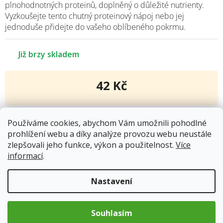
plnohodnotných proteinů, doplněný o důležité nutrienty.
Vyzkoušejte tento chutný proteinový nápoj nebo jej
jednoduše přidejte do vašeho oblíbeného pokrmu.
Již brzy skladem
42 Kč
Měrná
cena:
Kód produktu:
5556
Používáme cookies, abychom Vám umožnili pohodlné
Kategorie
:
Rostlinné proteiny
prohlížení webu a díky analýze provozu webu neustále
Hmotnost
:
0.03 kg
zlepšovali jeho funkce, výkon a použitelnost.
Více
informací
.
Položka byla vyprodána…
Nastavení
Popis
Souhlasím