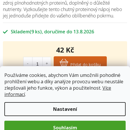
zdroj plnohodnotných proteinů, doplněný o důležité
nutrienty. Vyzkoušejte tento chutný proteinový nápoj nebo
jej jednoduše přidejte do vašeho oblíbeného pokrmu.
Skladem
(9 ks)
13.8.2026
42 Kč
Měrná
cena:
Přidat do košíku
Používáme cookies, abychom Vám umožnili pohodlné
prohlížení webu a díky analýze provozu webu neustále
Kód produktu:
5547
zlepšovali jeho funkce, výkon a použitelnost.
Více
Kategorie
:
Rostlinné proteiny
informací
.
Hmotnost
:
0.03 kg
Nastavení
Popis
Souhlasím