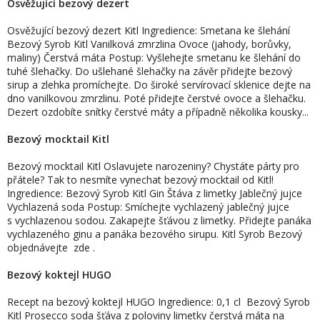
Osvěžující bezový dezert
Osvěžující bezový dezert Kitl Ingredience: Smetana ke šlehání
Bezový Syrob Kitl Vanilková zmrzlina Ovoce (jahody, borůvky,
maliny) Čerstvá máta Postup: Vyšlehejte smetanu ke šlehání do
tuhé šlehačky. Do ušlehané šlehačky na závěr přidejte bezový
sirup a zlehka promíchejte. Do široké servírovací sklenice dejte na
dno vanilkovou zmrzlinu. Poté přidejte čerstvé ovoce a šlehačku.
Dezert ozdobíte snítky čerstvé máty a případně několika kousky...
Bezový mocktail Kitl
Bezový mocktail Kitl Oslavujete narozeniny? Chystáte párty pro
přátele? Tak to nesmíte vynechat bezový mocktail od Kitl!
Ingredience: Bezový Syrob Kitl Gin Štáva z limetky Jablečný jujce
Vychlazená soda Postup: Smíchejte vychlazený jablečný jujce
s vychlazenou sodou. Zakapejte šťávou z limetky. Přidejte panáka
vychlazeného ginu a panáka bezového sirupu. Kitl Syrob Bezový
objednávejte zde .
Bezový koktejl HUGO
Recept na bezový koktejl HUGO Ingredience: 0,1 cl Bezový Syrob
Kitl Prosecco soda šťáva z poloviny limetky čerstvá máta na