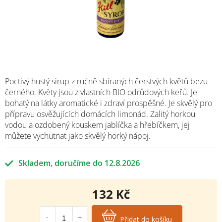
Poctivý hustý sirup z ručně sbíraných čerstvých květů bezu
černého. Květy jsou z vlastních BIO odrůdových keřů. Je
bohatý na látky aromatické i zdraví prospěšné. Je skvělý pro
přípravu osvěžujících domácích limonád. Zalitý horkou
vodou a ozdobený kouskem jablíčka a hřebíčkem, jej
můžete vychutnat jako skvělý horký nápoj.
Skladem
12.8.2026
132 Kč
Měrná
cena:
Přidat do košíku