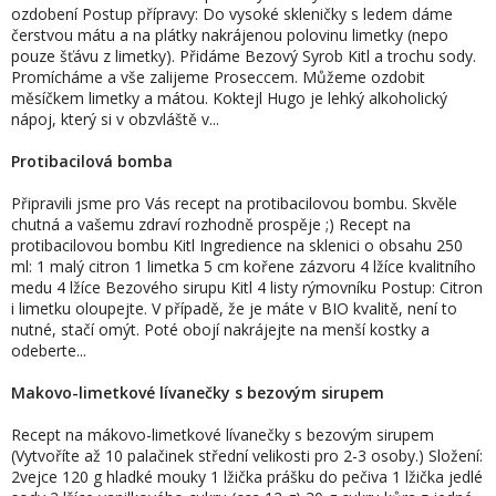
ozdobení Postup přípravy: Do vysoké skleničky s ledem dáme
čerstvou mátu a na plátky nakrájenou polovinu limetky (nepo
pouze šťávu z limetky). Přidáme Bezový Syrob Kitl a trochu sody.
Promícháme a vše zalijeme Proseccem. Můžeme ozdobit
měsíčkem limetky a mátou. Koktejl Hugo je lehký alkoholický
nápoj, který si v obzvláště v...
Protibacilová bomba
Připravili jsme pro Vás recept na protibacilovou bombu. Skvěle
chutná a vašemu zdraví rozhodně prospěje ;) Recept na
protibacilovou bombu Kitl Ingredience na sklenici o obsahu 250
ml: 1 malý citron 1 limetka 5 cm kořene zázvoru 4 lžíce kvalitního
medu 4 lžíce Bezového sirupu Kitl 4 listy rýmovníku Postup: Citron
i limetku oloupejte. V případě, že je máte v BIO kvalitě, není to
nutné, stačí omýt. Poté obojí nakrájejte na menší kostky a
odeberte...
Makovo-limetkové lívanečky s bezovým sirupem
Recept na mákovo-limetkové lívanečky s bezovým sirupem
(Vytvoříte až 10 palačinek střední velikosti pro 2-3 osoby.) Složení:
2vejce 120 g hladké mouky 1 lžička prášku do pečiva 1 lžička jedlé