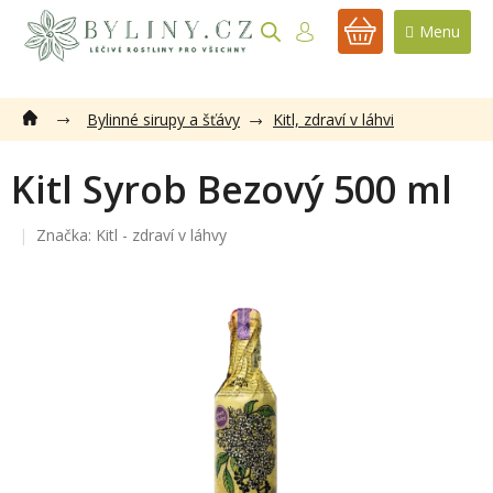
Přejít
na
NÁKUPNÍ
obsah
KOŠÍK
Bylinné sirupy a šťávy
Kitl, zdraví v láhvi
Kitl Syrob Bezový 500 ml
Značka:
Kitl - zdraví v láhvy