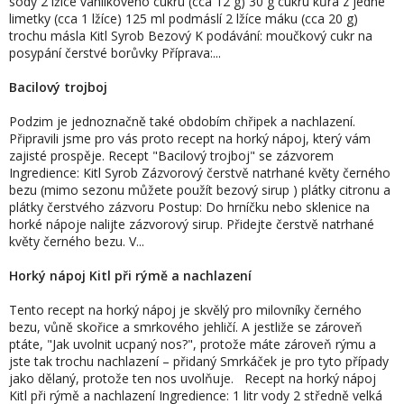
sody 2 lžíce vanilkového cukru (cca 12 g) 30 g cukru kůra z jedné
limetky (cca 1 lžíce) 125 ml podmáslí 2 lžíce máku (cca 20 g)
trochu másla Kitl Syrob Bezový K podávání: moučkový cukr na
posypání čerstvé borůvky Příprava:...
Bacilový trojboj
Podzim je jednoznačně také obdobím chřipek a nachlazení.
Připravili jsme pro vás proto recept na horký nápoj, který vám
zajisté prospěje. Recept "Bacilový trojboj" se zázvorem
Ingredience: Kitl Syrob Zázvorový čerstvě natrhané květy černého
bezu (mimo sezonu můžete použít bezový sirup ) plátky citronu a
plátky čerstvého zázvoru Postup: Do hrníčku nebo sklenice na
horké nápoje nalijte zázvorový sirup. Přidejte čerstvě natrhané
květy černého bezu. V...
Horký nápoj Kitl při rýmě a nachlazení
Tento recept na horký nápoj je skvělý pro milovníky černého
bezu, vůně skořice a smrkového jehličí. A jestliže se zároveň
ptáte, "Jak uvolnit ucpaný nos?", protože máte zároveň rýmu a
jste tak trochu nachlazení – přidaný Smrkáček je pro tyto případy
jako dělaný, protože ten nos uvolňuje. Recept na horký nápoj
Kitl při rýmě a nachlazení Ingredience: 1 litr vody 2 středně velká