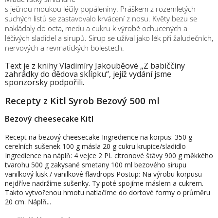
s ječnou moukou léčily popáleniny. Práškem z rozemletých
suchých listů se zastavovalo krvácení z nosu. Květy bezu se
nakládaly do octa, medu a cukru k výrobě ochucených a
léčivých sladidel a sirupů. Sirup se užíval jako lék při žaludečních,
nervových a revmatických bolestech.
Text je z knihy Vladimíry Jakouběové „Z babiččiny
zahrádky do dědova sklípku“, jejíž vydání jsme
sponzorsky podpořili.
Recepty z Kitl Syrob Bezový 500 ml
Bezový cheesecake Kitl
Recept na bezový cheesecake Ingredience na korpus: 350 g
cerelních sušenek 100 g másla 20 g cukru krupice/sladidlo
Ingredience na náplň: 4 vejce 2 PL citronové šťávy 900 g měkkého
tvarohu 500 g zakysané smetany 100 ml bezového sirupu
vanilkový lusk / vanilkové flavdrops Postup: Na výrobu korpusu
nejdříve nadržíme sušenky. Ty poté spojíme máslem a cukrem.
Takto vytvořenou hmotu natlačíme do dortové formy o průměru
20 cm. Náplň...