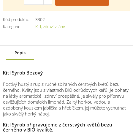
Kód produktu:
3302
Kategorie
:
Kitl, zdraví v láhvi
Popis
Kitl Syrob Bezový
Poctivý hustý sirup z ručně sbíraných čerstvých květů bezu
černého. Květy jsou z vlastních BIO odrůdových keřů. Je bohatý
na látky aromatické i zdraví prospěšné. Je skvělý pro přípravu
osvěžujících domácích limonád. Zalitý horkou vodou a
ozdobený kouskem jablíčka a hřebíčkem, jej můžete vychutnat
jako skvělý horký nápoj.
Kitl Syrob připravujeme z čerstvých květů bezu
černého v BIO kvalitě.