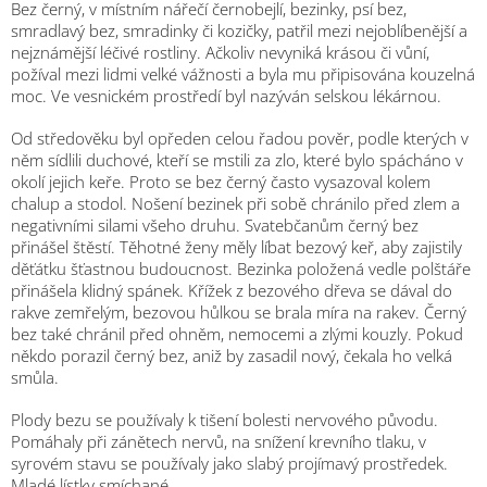
Bez černý, v místním nářečí černobejlí, bezinky, psí bez,
smradlavý bez, smradinky či kozičky, patřil mezi nejoblíbenější a
nejznámější léčivé rostliny. Ačkoliv nevyniká krásou či vůní,
požíval mezi lidmi velké vážnosti a byla mu připisována kouzelná
moc. Ve vesnickém prostředí byl nazýván selskou lékárnou.
Od středověku byl opředen celou řadou pověr, podle kterých v
něm sídlili duchové, kteří se mstili za zlo, které bylo spácháno v
okolí jejich keře. Proto se bez černý často vysazoval kolem
chalup a stodol. Nošení bezinek při sobě chránilo před zlem a
negativními silami všeho druhu. Svatebčanům černý bez
přinášel štěstí. Těhotné ženy měly líbat bezový keř, aby zajistily
děťátku šťastnou budoucnost. Bezinka položená vedle polštáře
přinášela klidný spánek. Křížek z bezového dřeva se dával do
rakve zemřelým, bezovou hůlkou se brala míra na rakev. Černý
bez také chránil před ohněm, nemocemi a zlými kouzly. Pokud
někdo porazil černý bez, aniž by zasadil nový, čekala ho velká
smůla.
Plody bezu se používaly k tišení bolesti nervového původu.
Pomáhaly při zánětech nervů, na snížení krevního tlaku, v
syrovém stavu se používaly jako slabý projímavý prostředek.
Mladé lístky smíchané