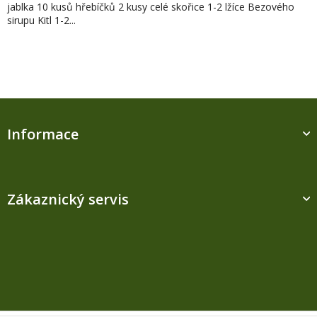
jablka 10 kusů hřebíčků 2 kusy celé skořice 1-2 lžíce Bezového
sirupu Kitl 1-2...
Z
á
Informace
p
a
t
í
Zákaznický servis
Kontakt