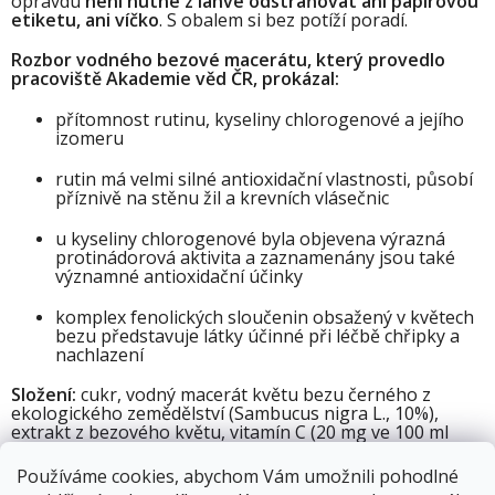
opravdu
není nutné z lahve odstraňovat ani papírovou
etiketu, ani víčko
. S obalem si bez potíží poradí.
Rozbor vodného bezové macerátu, který provedlo
pracoviště Akademie věd ČR, prokázal:
přítomnost rutinu, kyseliny chlorogenové a jejího
izomeru
rutin má velmi silné antioxidační vlastnosti, působí
příznivě na stěnu žil a krevních vlásečnic
u kyseliny chlorogenové byla objevena výrazná
protinádorová aktivita a zaznamenány jsou také
významné antioxidační účinky
komplex fenolických sloučenin obsažený v květech
bezu představuje látky účinné při léčbě chřipky a
nachlazení
Složení:
cukr, vodný macerát květu bezu černého z
ekologického zemědělství (Sambucus nigra L., 10%),
extrakt z bezového květu, vitamín C (20 mg ve 100 ml
sirupu je 25% doporučené denní dávky), regulátor
kyselosti: kyselina citrónová, konzervant: sorban
Používáme cookies, abychom Vám umožnili pohodlné
draselný.
M