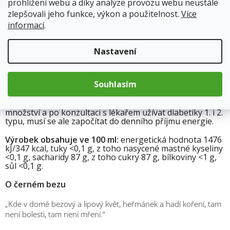
prohlížení webu a díky analýze provozu webu neustále
zlepšovali jeho funkce, výkon a použitelnost.
Více
Dávkování:
Pro přípravu domácích limonád řeďte nejlépe
s kvalitní vodou v poměru 1:10, pro přípravu horkých
informací
.
nápojů v poměru 1:8.
Skladujte v chladu a temnu. Bylinné výtažky mohou
sedimentovat, případný zákal nebo pěna nejsou na
Nastavení
závadu a podtrhují přírodní charakter produktu. Před
upotřebením protřepejte. Po otevření uchovejte v chladu
a spotřebujte do 30 dnů. Baleno v ochranné atmosféře
Souhlasím
dusíku.
Informace pro diabetiky:
výrobek je možné v omezeném
množství a po konzultaci s lékařem užívat diabetiky 1. i 2.
typu, musí se ale započítat do denního příjmu energie.
Výrobek obsahuje ve 100 ml:
energetická hodnota 1476
kJ/347 kcal, tuky <0,1 g, z toho nasycené mastné kyseliny
<0,1 g, sacharidy 87 g, z toho cukry 87 g, bílkoviny <1 g,
sůl <0,1 g.
O černém bezu
„Kde v domě bezový a lipový květ, heřmánek a hadí koření, tam
není bolesti, tam není mření.“