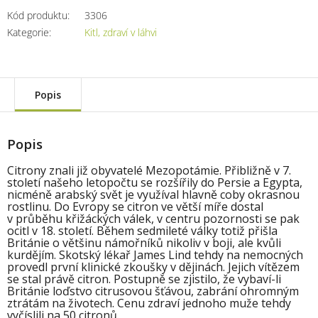
Kód produktu:
3306
Kategorie
:
Kitl, zdraví v láhvi
Popis
Popis
Citrony znali již obyvatelé Mezopotámie. Přibližně v 7.
století našeho letopočtu se rozšířily do Persie a Egypta,
nicméně arabský svět je využíval hlavně coby okrasnou
rostlinu. Do Evropy se citron ve větší míře dostal
v průběhu křižáckých válek, v centru pozornosti se pak
ocitl v 18. století. Během sedmileté války totiž přišla
Británie o většinu námořníků nikoliv v boji, ale kvůli
kurdějím. Skotský lékař James Lind tehdy na nemocných
provedl první klinické zkoušky v dějinách. Jejich vítězem
se stal právě citron. Postupně se zjistilo, že vybaví-li
Británie loďstvo citrusovou šťávou, zabrání ohromným
ztrátám na životech. Cenu zdraví jednoho muže tehdy
vyčíslili na 50 citronů.