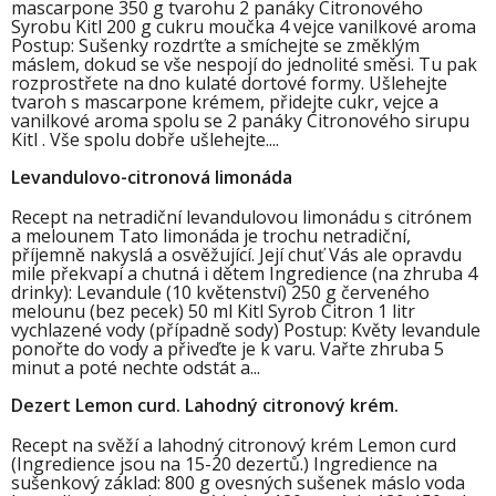
mascarpone 350 g tvarohu 2 panáky Citronového
Syrobu Kitl 200 g cukru moučka 4 vejce vanilkové aroma
Postup: Sušenky rozdrťte a smíchejte se změklým
máslem, dokud se vše nespojí do jednolité směsi. Tu pak
rozprostřete na dno kulaté dortové formy. Ušlehejte
tvaroh s mascarpone krémem, přidejte cukr, vejce a
vanilkové aroma spolu se 2 panáky Citronového sirupu
Kitl . Vše spolu dobře ušlehejte....
Levandulovo-citronová limonáda
Recept na netradiční levandulovou limonádu s citrónem
a melounem Tato limonáda je trochu netradiční,
příjemně nakyslá a osvěžující. Její chuť Vás ale opravdu
mile překvapí a chutná i dětem Ingredience (na zhruba 4
drinky): Levandule (10 květenství) 250 g červeného
melounu (bez pecek) 50 ml Kitl Syrob Citron 1 litr
vychlazené vody (případně sody) Postup: Květy levandule
ponořte do vody a přiveďte je k varu. Vařte zhruba 5
minut a poté nechte odstát a...
Dezert Lemon curd. Lahodný citronový krém.
Recept na svěží a lahodný citronový krém Lemon curd
(Ingredience jsou na 15-20 dezertů.) Ingredience na
sušenkový základ: 800 g ovesných sušenek máslo voda