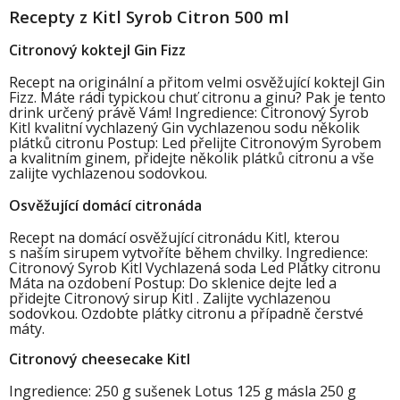
Recepty z Kitl Syrob Citron 500 ml
Citronový koktejl Gin Fizz
Recept na originální a přitom velmi osvěžující koktejl Gin
Fizz. Máte rádi typickou chuť citronu a ginu? Pak je tento
drink určený právě Vám! Ingredience: Citronový Syrob
Kitl kvalitní vychlazený Gin vychlazenou sodu několik
plátků citronu Postup: Led přelijte Citronovým Syrobem
a kvalitním ginem, přidejte několik plátků citronu a vše
zalijte vychlazenou sodovkou.
Osvěžující domácí citronáda
Recept na domácí osvěžující citronádu Kitl, kterou
s naším sirupem vytvoříte během chvilky. Ingredience:
Citronový Syrob Kitl Vychlazená soda Led Plátky citronu
Máta na ozdobení Postup: Do sklenice dejte led a
přidejte Citronový sirup Kitl . Zalijte vychlazenou
sodovkou. Ozdobte plátky citronu a případně čerstvé
máty.
Citronový cheesecake Kitl
Ingredience: 250 g sušenek Lotus 125 g másla 250 g