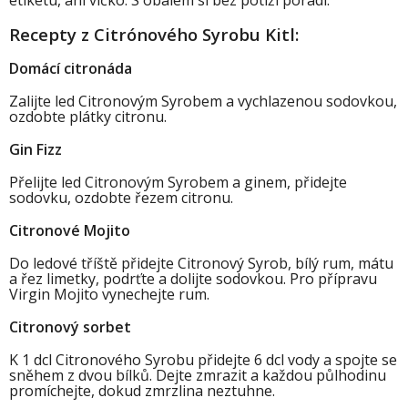
Recepty z Citrónového Syrobu Kitl:
Domácí citronáda
Zalijte led Citronovým Syrobem a vychlazenou sodovkou,
ozdobte plátky citronu.
Gin Fizz
Přelijte led Citronovým Syrobem a ginem, přidejte
sodovku, ozdobte řezem citronu.
Citronové Mojito
Do ledové tříště přidejte Citronový Syrob, bílý rum, mátu
a řez limetky, podrťte a dolijte sodovkou. Pro přípravu
Virgin Mojito vynechejte rum.
Citronový sorbet
K 1 dcl Citronového Syrobu přidejte 6 dcl vody a spojte se
sněhem z dvou bílků. Dejte zmrazit a každou půlhodinu
promíchejte, dokud zmrzlina neztuhne.
M