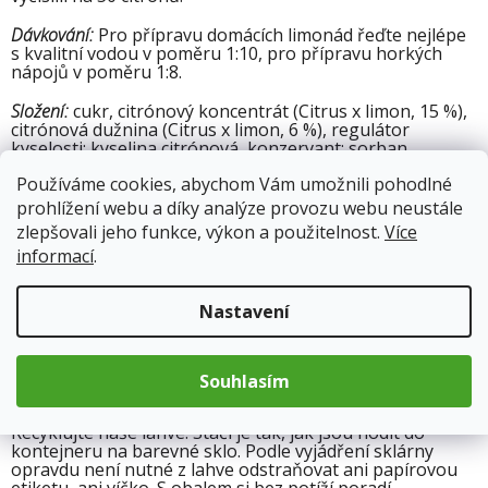
Dávkování:
Pro přípravu domácích limonád řeďte nejlépe
s kvalitní vodou v poměru 1:10, pro přípravu horkých
nápojů v poměru 1:8.
Složení:
cukr, citrónový koncentrát (Citrus x limon, 15 %),
citrónová dužnina (Citrus x limon, 6 %), regulátor
kyselosti: kyselina citrónová, konzervant: sorban
draselný, vitamín C, přírodní aroma.
Používáme cookies, abychom Vám umožnili pohodlné
Skladujte v chladu a temnu. Ovocné výtažky mohou
prohlížení webu a díky analýze provozu webu neustále
sedimentovat, případný zákal nebo pěna nejsou na
zlepšovali jeho funkce, výkon a použitelnost.
Více
závadu a podtrhují přírodní charakter produktu. Před
informací
.
upotřebením protřepejte. Po otevření uchovejte v chladu
a spotřebujte do 30 dní. Baleno v ochranné atmosféře.
Nastavení
Citrónový sirup Kitl obsahuje ve 100 ml:
energetická
hodnota 1368 kJ/326 kcal, tuky < 0,1 g, z toho nasycené
mastné kyseliny < 0,1 g, sacharidy 76 g, z toho cukry 76
g, bílkoviny < 1 g, sůl < 0,1 g, vitamín C (kyselina L-
Souhlasím
askorbová) 40 mg (50%*).
Recyklujte naše lahve. Stačí je tak, jak jsou hodit do
kontejneru na barevné sklo. Podle vyjádření sklárny
opravdu není nutné z lahve odstraňovat ani papírovou
etiketu, ani víčko. S obalem si bez potíží poradí.