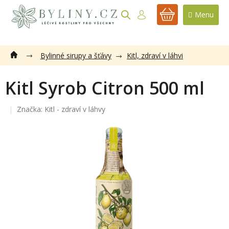
Přejít
na
NÁKUPNÍ
obsah
KOŠÍK
Bylinné sirupy a šťávy
Kitl, zdraví v láhvi
Kitl Syrob Citron 500 ml
Značka:
Kitl - zdraví v láhvy