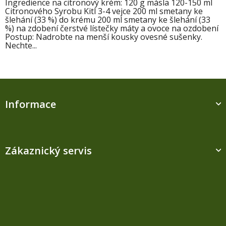
Ingredience na citronový krém: 120 g másla 120-150 ml
Citronového Syrobu Kitl 3-4 vejce 200 ml smetany ke
šlehání (33 %) do krému 200 ml smetany ke šlehání (33
%) na zdobení čerstvé lístečky máty a ovoce na ozdobení
Postup: Nadrobte na menší kousky ovesné sušenky.
Nechte...
Z
á
Informace
p
a
t
í
Zákaznický servis
Kontakt