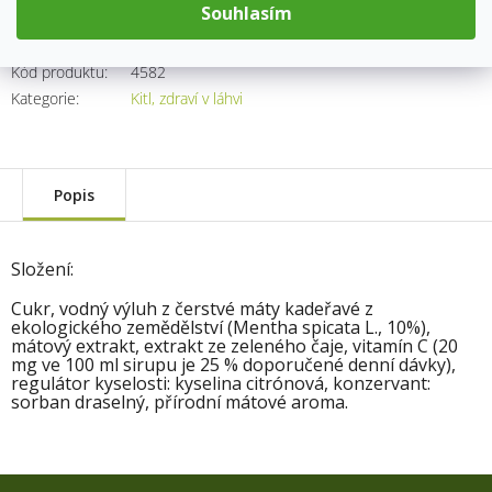
Souhlasím
Kód produktu:
4582
Kategorie
:
Kitl, zdraví v láhvi
Popis
Složení:
Cukr, vodný výluh z čerstvé máty kadeřavé z
ekologického zemědělství (Mentha spicata L., 10%),
mátový extrakt, extrakt ze zeleného čaje, vitamín C (20
mg ve 100 ml sirupu je 25 % doporučené denní dávky),
regulátor kyselosti: kyselina citrónová, konzervant:
sorban draselný, přírodní mátové aroma.
Z