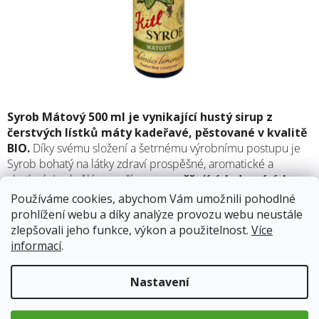
Syrob Mátový 500 ml je vynikající hustý sirup z
čerstvých lístků máty kadeřavé, pěstované v kvalitě
BIO.
Díky svému složení a šetrnému výrobnímu postupu je
Syrob bohatý na látky zdraví prospěšné, aromatické a
chuťové. Je skvělý pro přípravu
osvěžujících domácích
limonád.
Používáme cookies, abychom Vám umožnili pohodlné
prohlížení webu a díky analýze provozu webu neustále
zlepšovali jeho funkce, výkon a použitelnost.
Více
Skladem
13.8.2026
informací
.
129 Kč
Nastavení
Měrná
cena:
Přidat do košíku