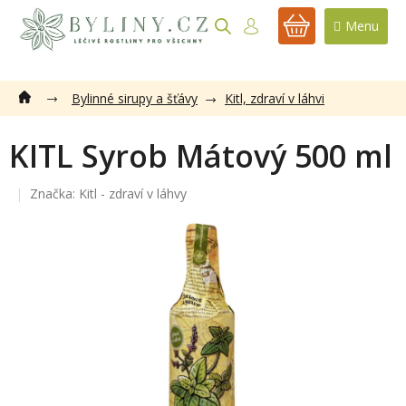
Přejít
na
NÁKUPNÍ
obsah
KOŠÍK
Bylinné sirupy a šťávy
Kitl, zdraví v láhvi
KITL Syrob Mátový 500 ml
Značka:
Kitl - zdraví v láhvy