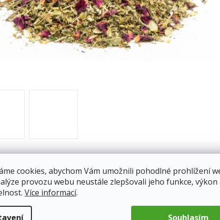
áme cookies, abychom Vám umožnili pohodlné prohlížení w
pis
nalýze provozu webu neustále zlepšovali jeho funkce, výkon
elnost.
Více informací
.
: 100g
Bylinná
tavení
Souhlasím
100