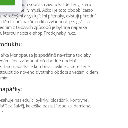
e přirozenou součástí života každé ženy, která
 změn v těle i v mysli. Ačkoli je toto období často
 náročnými a vysilujícími příznaky, existují přírodní
k těmto příznakům čelit a zvládnout je s grácií a
edním z takových způsobů je bylinná napářka
 kterou nabízí e-shop Prodejnabylin.cz.
roduktu:
pářka Menopauza je speciálně navržena tak, aby
nám lépe zvládnout přechodné období
 Tato napářka je kombinací bylinek, které ženě
stoupit do nového životního období s větším klidem
omím.
napářky:
ahuje následující bylinky: ploštičník, kontryhel,
ebříček, šalvěj, kokoška pastuší tobolka, damiana,
e.