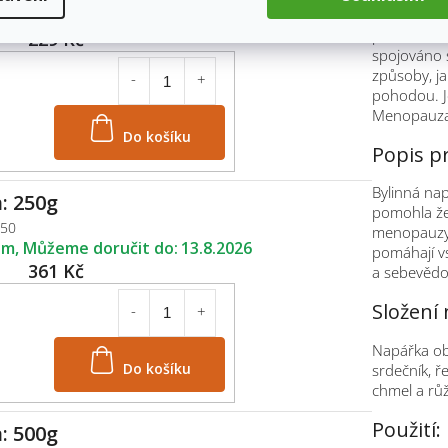
Menopauza j
em
13.8.2026
přináší řadu
229 Kč
spojováno s
způsoby, ja
pohodou. J
Menopauza,
Do košíku
Popis p
Bylinná na
: 250g
pomohla že
250
menopauzy.
em
13.8.2026
pomáhají v
361 Kč
a sebevěd
Složení 
Napářka obs
Do košíku
srdečník, ř
chmel a růž
Použití:
: 500g