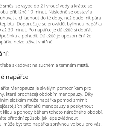
é směsi se vsype do 2 l vroucí vody a krátce se
obu přibližně 10 minut. Následně se odstaví a
ouhovat a chladnout do té doby, než bude mít pára
u teplotu. Doporučuje se provádět bylinnou napářku
0 až 30 minut. Po napářce je důležité si dopřát
počinku a pohodlí. Důležité je upozornění, že
pářku nelze užívat vnitřně.
ání:
 třeba skladovat na suchém a temném místě.
né napářce
pářka Menopauza je skvělým pomocníkem pro
ny, které procházejí obdobím menopauzy. Díky
dním složkám může napářka pomoci zmírnit
nejčastějších příznaků menopauzy a poskytnout
t klidu a pohody během tohoto náročného období.
te přírodní způsob, jak lépe zvládnout
 může být tato napářka správnou volbou pro vás.