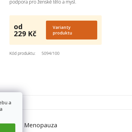
podpora pro ženské tělo a mysl.
od
Varianty
229 Kč
produktu
Měrná
cena:
Kód produktu:
5094/100
ebu a
 a
 napářka Menopauza