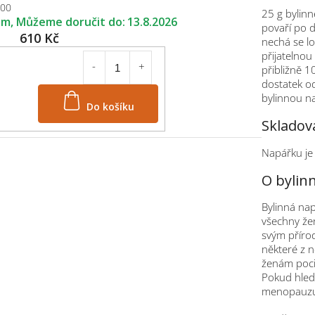
500
25 g bylinn
em
13.8.2026
povaří po d
610 Kč
nechá se l
přijatelno
přibližně 1
dostatek od
bylinnou na
Do košíku
Skladov
Napářku je
O bylin
Bylinná na
všechny že
svým příro
některé z 
ženám poci
Pokud hledá
menopauzu,