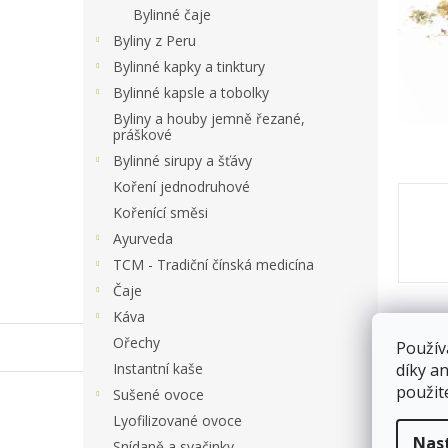
a
Bylinné čaje
n
Byliny z Peru
e
Bylinné kapky a tinktury
l
Bylinné kapsle a tobolky
Byliny a houby jemně řezané,
práškové
Bylinné sirupy a šťávy
Koření jednodruhové
Kořenící směsi
Ayurveda
TCM - Tradiční čínská medicína
Čaje
Káva
Ořechy
Použív
Po
Instantní kaše
díky a
použit
Sušené ovoce
váha
Lyofilizované ovoce
Nas
5094/
Snídaně a svačinky