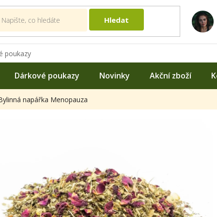
Hledat
é poukazy
Dárkové poukazy
Novinky
Akční zboží
K
Bylinná napářka Menopauza