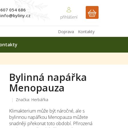
607 054 686
NÁKUPNÍ
info@byliny.cz
KOŠÍK
Doprava
Kontakty
ontakty
Bylinná napářka
Menopauza
Značka:
Herbářka
Klimakterium může být náročné, ale s
bylinnou napářkou Menopauza můžete
snadněji překonat toto období. Přirozená