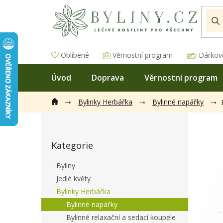
Přejít
na
obsah
Oblíbené
Věrnostní program
Dárkov
Úvod
Doprava
Věrnostní program
Bylinky Herbářka
Bylinné napářky
P
o
Přeskočit
s
Kategorie
kategorie
t
r
Byliny
a
Jedlé květy
n
Bylinky Herbářka
n
í
Bylinné napářky
p
Bylinné relaxační a sedací koupele