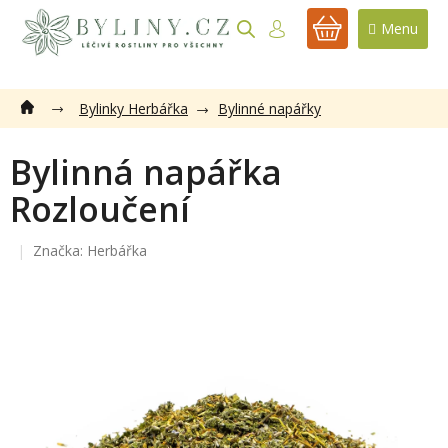
Přejít
na
NÁKUPNÍ
obsah
KOŠÍK
Bylinky Herbářka
Bylinné napářky
Bylinná napářka
Rozloučení
Značka:
Herbářka