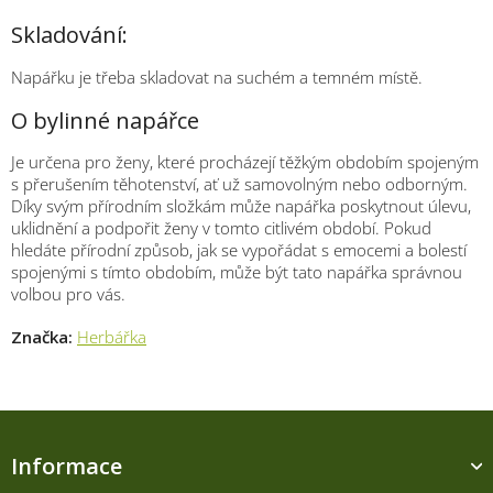
Skladování:
Napářku je třeba skladovat na suchém a temném místě.
O bylinné napářce
Je určena pro ženy, které procházejí těžkým obdobím spojeným
s přerušením těhotenství, ať už samovolným nebo odborným.
Díky svým přírodním složkám může napářka poskytnout úlevu,
uklidnění a podpořit ženy v tomto citlivém období. Pokud
hledáte přírodní způsob, jak se vypořádat s emocemi a bolestí
spojenými s tímto obdobím, může být tato napářka správnou
volbou pro vás.
Značka:
Herbářka
Z
á
Informace
p