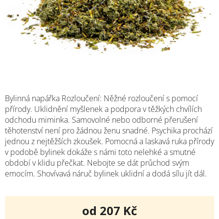
Bylinná napářka Rozloučení: Něžné rozloučení s pomocí
přírody. Uklidnění myšlenek a podpora v těžkých chvílích
odchodu miminka. Samovolné nebo odborné přerušení
těhotenství není pro žádnou ženu snadné. Psychika prochází
jednou z nejtěžších zkoušek. Pomocná a laskavá ruka přírody
v podobě bylinek dokáže s námi toto nelehké a smutné
období v klidu přečkat. Nebojte se dát průchod svým
emocím. Shovívavá náruč bylinek uklidní a dodá sílu jít dál.
od
207 Kč