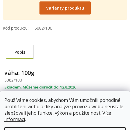
Měrná
cena:
Varianty produktu
Kód produktu:
5082/100
Popis
váha: 100g
5082/100
Skladem
12.8.2026
207 Kč
Používáme cookies, abychom Vám umožnili pohodlné
prohlížení webu a díky analýze provozu webu neustále
Do košíku
zlepšovali jeho funkce, výkon a použitelnost.
Více
informací
.