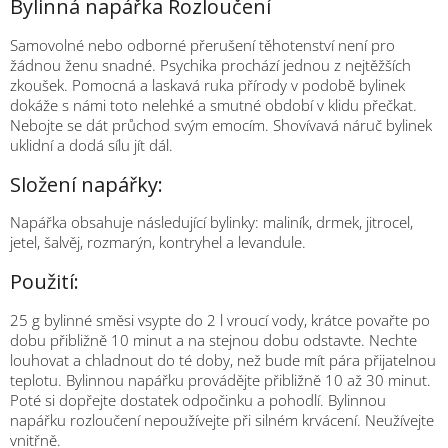
Bylinná napářka Rozloučení
Samovolné nebo odborné přerušení těhotenství není pro
žádnou ženu snadné. Psychika prochází jednou z nejtěžších
zkoušek. Pomocná a laskavá ruka přírody v podobě bylinek
dokáže s námi toto nelehké a smutné období v klidu přečkat.
Nebojte se dát průchod svým emocím. Shovívavá náruč bylinek
uklidní a dodá sílu jít dál.
Složení napářky:
Napářka obsahuje následující bylinky: maliník, drmek, jitrocel,
jetel, šalvěj, rozmarýn, kontryhel a levandule.
Použití:
25 g bylinné směsi vsypte do 2 l vroucí vody, krátce povařte po
dobu přibližně 10 minut a na stejnou dobu odstavte. Nechte
louhovat a chladnout do té doby, než bude mít pára přijatelnou
teplotu. Bylinnou napářku provádějte přibližně 10 až 30 minut.
Poté si dopřejte dostatek odpočinku a pohodlí. Bylinnou
napářku rozloučení nepoužívejte při silném krvácení. Neužívejte
vnitřně.
M