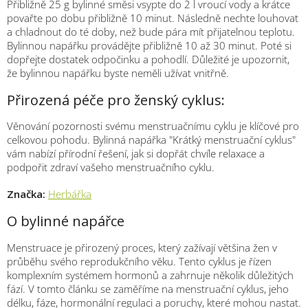
Přibližně 25 g bylinné směsi vsypte do 2 l vroucí vody a krátce
povařte po dobu přibližně 10 minut. Následně nechte louhovat
a chladnout do té doby, než bude pára mít přijatelnou teplotu.
Bylinnou napářku provádějte přibližně 10 až 30 minut. Poté si
dopřejte dostatek odpočinku a pohodlí. Důležité je upozornit,
že bylinnou napářku byste neměli užívat vnitřně.
Přirozená péče pro ženský cyklus:
Věnování pozornosti svému menstruačnímu cyklu je klíčové pro
celkovou pohodu. Bylinná napářka "Krátký menstruační cyklus"
vám nabízí přírodní řešení, jak si dopřát chvíle relaxace a
podpořit zdraví vašeho menstruačního cyklu.
Značka:
Herbářka
O bylinné napářce
Menstruace je přirozený proces, který zažívají většina žen v
průběhu svého reprodukčního věku. Tento cyklus je řízen
komplexním systémem hormonů a zahrnuje několik důležitých
fází. V tomto článku se zaměříme na menstruační cyklus, jeho
délku, fáze, hormonální regulaci a poruchy, které mohou nastat.