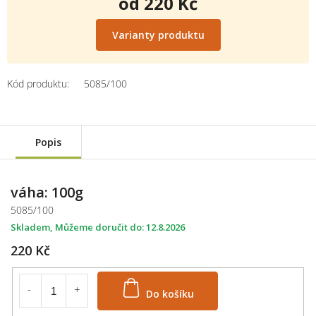
od
220 Kč
Měrná
cena:
Varianty produktu
Kód produktu:
5085/100
Popis
váha: 100g
5085/100
Skladem
12.8.2026
220 Kč
Do košíku