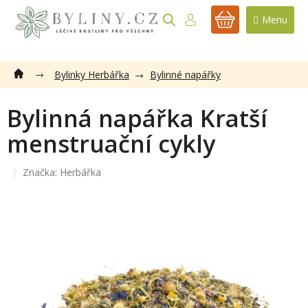
Přejít
na
NÁKUPNÍ
obsah
KOŠÍK
Bylinky Herbářka
Bylinné napářky
Bylinná napářka Kratší
menstruační cykly
Značka:
Herbářka