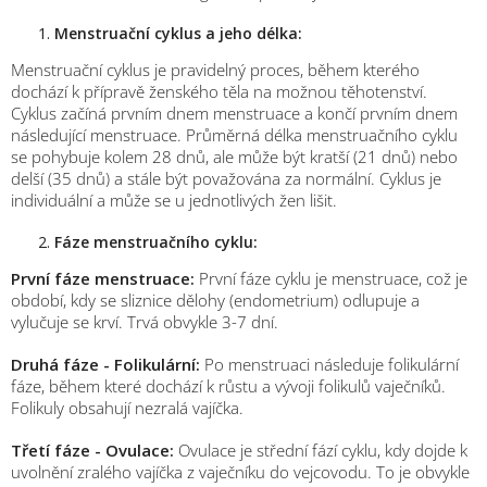
Menstruační cyklus a jeho délka:
Menstruační cyklus je pravidelný proces, během kterého
dochází k přípravě ženského těla na možnou těhotenství.
Cyklus začíná prvním dnem menstruace a končí prvním dnem
následující menstruace. Průměrná délka menstruačního cyklu
se pohybuje kolem 28 dnů, ale může být kratší (21 dnů) nebo
delší (35 dnů) a stále být považována za normální. Cyklus je
individuální a může se u jednotlivých žen lišit.
Fáze menstruačního cyklu:
První fáze menstruace:
První fáze cyklu je menstruace, což je
období, kdy se sliznice dělohy (endometrium) odlupuje a
vylučuje se krví. Trvá obvykle 3-7 dní.
Druhá fáze - Folikulární:
Po menstruaci následuje folikulární
fáze, během které dochází k růstu a vývoji folikulů vaječníků.
Folikuly obsahují nezralá vajíčka.
Třetí fáze - Ovulace:
Ovulace je střední fází cyklu, kdy dojde k
uvolnění zralého vajíčka z vaječníku do vejcovodu. To je obvykle