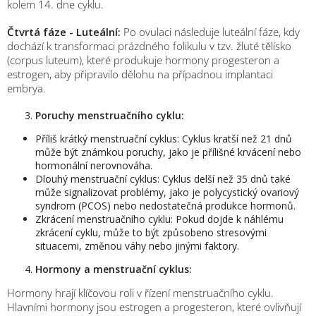
kolem 14. dne cyklu.
Čtvrtá fáze - Luteální:
Po ovulaci následuje luteální fáze, kdy
dochází k transformaci prázdného folikulu v tzv. žluté tělísko
(corpus luteum), které produkuje hormony progesteron a
estrogen, aby připravilo dělohu na případnou implantaci
embrya.
Poruchy menstruačního cyklu:
Příliš krátký menstruační cyklus: Cyklus kratší než 21 dnů
může být známkou poruchy, jako je přílišné krvácení nebo
hormonální nerovnováha.
Dlouhý menstruační cyklus: Cyklus delší než 35 dnů také
může signalizovat problémy, jako je polycystický ovariový
syndrom (PCOS) nebo nedostatečná produkce hormonů.
Zkrácení menstruačního cyklu: Pokud dojde k náhlému
zkrácení cyklu, může to být způsobeno stresovými
situacemi, změnou váhy nebo jinými faktory.
Hormony a menstruační cyklus:
Hormony hrají klíčovou roli v řízení menstruačního cyklu.
Hlavními hormony jsou estrogen a progesteron, které ovlivňují