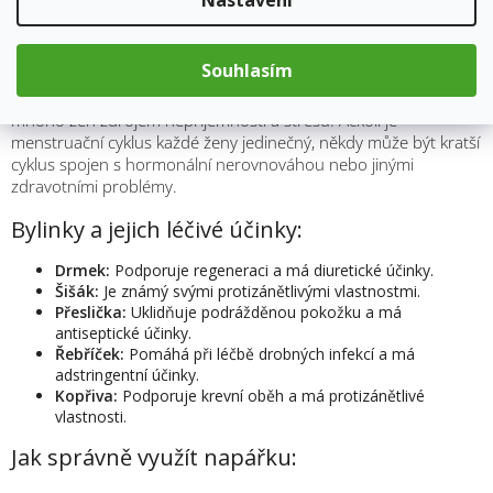
Nastavení
Bylinná napářka: Osvěžení pro ženský
menstruační cyklus
Souhlasím
Krátký menstruační cyklus, kratší než 27 dní, může být pro
mnoho žen zdrojem nepříjemností a stresu. Ačkoli je
menstruační cyklus každé ženy jedinečný, někdy může být kratší
cyklus spojen s hormonální nerovnováhou nebo jinými
zdravotními problémy.
Bylinky a jejich léčivé účinky:
Drmek:
Podporuje regeneraci a má diuretické účinky.
Šišák:
Je známý svými protizánětlivými vlastnostmi.
Přeslička:
Uklidňuje podrážděnou pokožku a má
antiseptické účinky.
Řebříček:
Pomáhá při léčbě drobných infekcí a má
adstringentní účinky.
Kopřiva:
Podporuje krevní oběh a má protizánětlivé
vlastnosti.
Jak správně využít napářku:
M