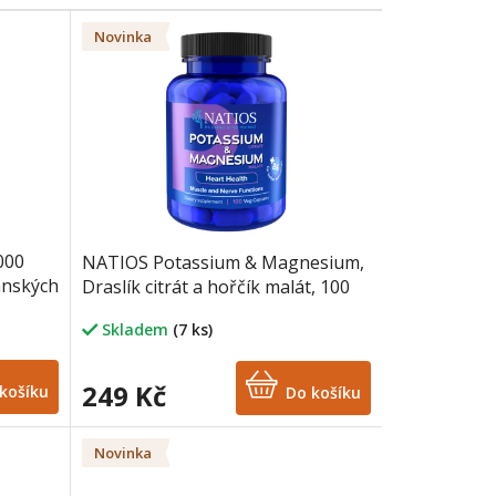
Novinka
000
NATIOS Potassium & Magnesium,
anských
Draslík citrát a hořčík malát, 100
veganských kapslí
Skladem
(7 ks)
249 Kč
košíku
Do košíku
Novinka