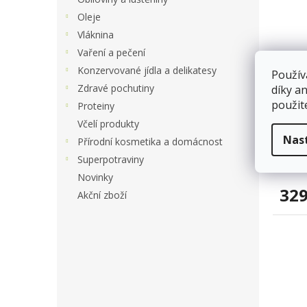
Oleje
Vláknina
Vaření a pečení
Konzervované jídla a delikatesy
Použív
Zdravé pochutiny
díky a
použit
Proteiny
NATI
Včelí produkty
vstře
Nas
Přírodní kosmetika a domácnost
kapsl
Sk
Superpotraviny
Novinky
329
Akční zboží