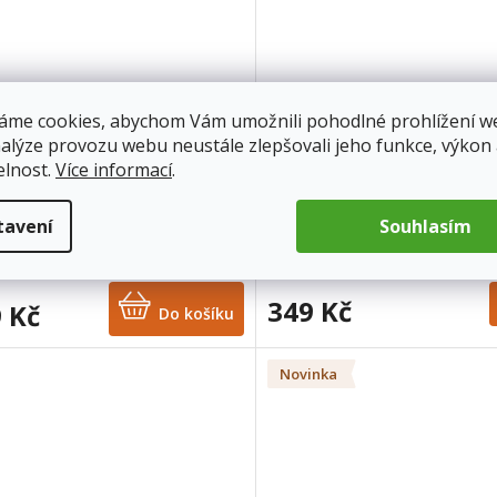
áme cookies, abychom Vám umožnili pohodlné prohlížení w
nalýze provozu webu neustále zlepšovali jeho funkce, výkon
elnost.
Více informací
.
OS Vitamin D3, Vysoce
NATIOS Omega-3 Premium
batelný, 5000 IU, 250 softgel
Anchovies, 1000 mg, 100 so
tavení
Souhlasím
í (s olivovým olejem)
kapslí
Již brzy skladem
ladem
(8 ks)
349 Kč
 Kč
Do košíku
Novinka