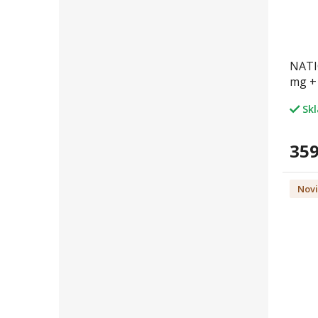
NATI
mg + 
hořčí
Sk
359
Nov