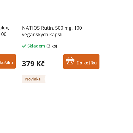
lex,
NATIOS Rutin, 500 mg, 100
100
veganských kapslí
Skladem
(3 ks)
379 Kč
košíku
Do košíku
Novinka