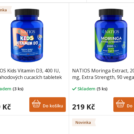
inka
S Kids Vitamin D3, 400 IU,
NATIOS Moringa Extract, 2
ahodových cucacích tabletek
mg, Extra Strength, 90 veg
kapslí
ladem
(3 ks)
Skladem
(5 ks)
 Kč
219 Kč
Do košíku
Do 
Novinka