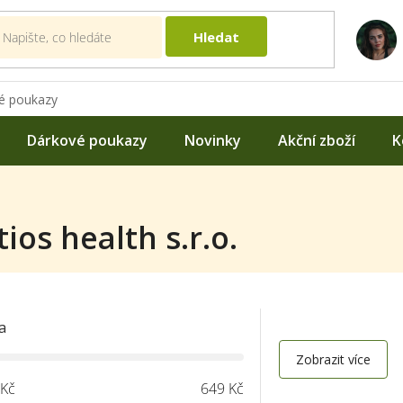
Hledat
é poukazy
Dárkové poukazy
Novinky
Akční zboží
K
ios health s.r.o.
a
Zobrazit více
Kč
649
Kč