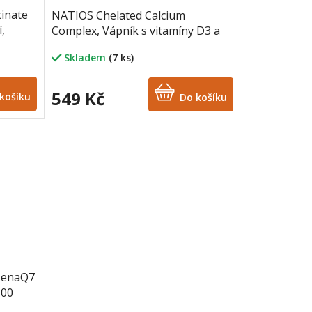
inate
NATIOS Chelated Calcium
,
Complex, Vápník s vitamíny D3 a
K2 MK-7, 200 mg, 100 kapslí
Skladem
(7 ks)
549 Kč
košíku
Do košíku
MenaQ7
100