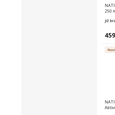
NATI
250 m
table
Již b
459
Nov
NATI
Aktiv
vegan