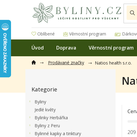
Přejít
na
obsah
Oblíbené
Věrnostní program
Dárkov
Úvod
Doprava
Věrnostní program
Prodávané značky
Natios health s.r.o.
P
Nat
o
Přeskočit
s
Kategorie
kategorie
t
r
Byliny
a
Jedlé květy
Cen
n
Bylinky Herbářka
n
í
Byliny z Peru
p
209
Bylinné kapky a tinktury