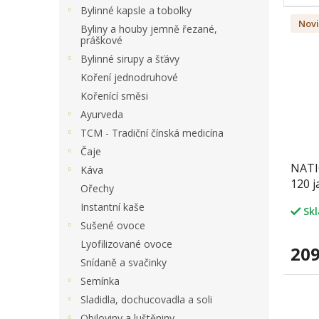
a
Bylinné kapsle a tobolky
V
n
Nov
ý
Byliny a houby jemně řezané,
e
práškové
p
l
i
Bylinné sirupy a šťávy
s
Koření jednodruhové
p
Kořenící směsi
r
Ayurveda
o
TCM - Tradiční čínská medicína
d
Čaje
u
NATIO
k
Káva
120 j
t
Ořechy
ů
Instantní kaše
Sk
Sušené ovoce
Lyofilizované ovoce
209
Snídaně a svačinky
Semínka
Sladidla, dochucovadla a soli
Obiloviny a luštěniny