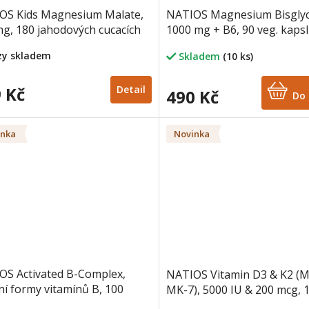
OS Kids Magnesium Malate,
NATIOS Magnesium Bisglyc
g, 180 jahodových cucacích
1000 mg + B6, 90 veg. kapslí
tek
(elem. hořčík 200 mg)
rzy skladem
Skladem
(10 ks)
 Kč
Detail
490 Kč
Do 
inka
Novinka
OS Activated B-Complex,
NATIOS Vitamin D3 & K2 (
ní formy vitamínů B, 100
MK-7), 5000 IU & 200 mcg, 
ských kapslí
kapslí