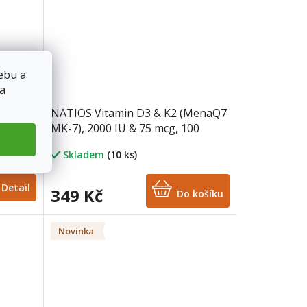
ebu a
 a
NATIOS Vitamin D3 & K2 (MenaQ7
ftgel
MK-7), 2000 IU & 75 mcg, 100
kapslí
Skladem
(10 ks)
Detail
349 Kč
Do košíku
Novinka