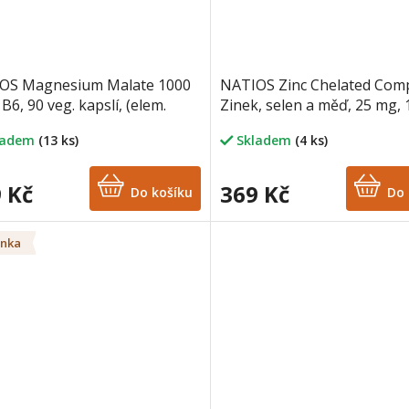
OS Magnesium Malate 1000
NATIOS Zinc Chelated Comp
B6, 90 veg. kapslí, (elem.
Zinek, selen a měď, 25 mg, 
k 170 mg)
veganských kapslí
ladem
(13 ks)
Skladem
(4 ks)
 Kč
369 Kč
Do košíku
Do 
inka