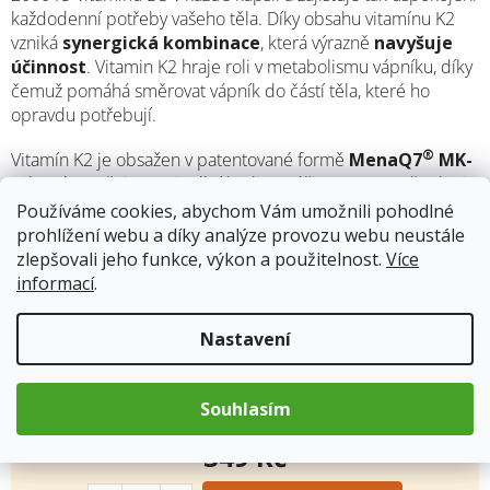
každodenní potřeby vašeho těla. Díky obsahu vitamínu K2
vzniká
synergická kombinace
, která výrazně
navyšuje
účinnost
. Vitamin K2 hraje roli v metabolismu vápníku, díky
čemuž pomáhá směrovat vápník do částí těla, které ho
opravdu potřebují.
®
Vitamín K2 je obsažen v patentované formě
MenaQ7
MK-
7
, která zaručuje maximální kvalitu a účinnost. Kromě toho je
doplněk
obohacen o MCT olej
, který je bohatým zdrojem
Používáme cookies, abychom Vám umožnili pohodlné
nasycených mastných kyselin, pomáhá tak optimalizovat
prohlížení webu a díky analýze provozu webu neustále
vstřebávání vitaminu D3, čímž maximalizuje jeho biologickou
zlepšovali jeho funkce, výkon a použitelnost.
Více
dostupnost a účinek. Natios Vitamin D3 & K2 dosahuje všech
informací
.
těchto výhod bez použití konzervačních látek, plniv či jiných
éček. Upřednostňuje kvalitu, čistotu a účinnost nade vše.
Nastavení
Skladem
(10 ks)
11.8.2026
Souhlasím
349 Kč
Měrná