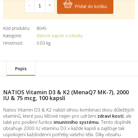
cena:
Přidat do košíku
Kód produktu:
8045
Kategorie
:
Bylinné kapsle a tobolky
Hmotnost
:
0.03 kg
Popis
NATIOS Vitamin D3 & K2 (MenaQ7 MK-7), 2000
IU & 75 mcg, 100 kapslí
Natios Vitamin D3 & K2 nabízí silnou kombinaci dvou důležitých
vitamínů, které jsou klíčové nejen pro udržení
zdraví kostí
, ale
také pro posílení funkce
imunitního systému
. Tento doplněk
obsahuje 2000 IU vitamínu D3 v každé kapsli a zajišťuje tak
uspokojení každodenní potřeby vašeho těla. Díky obsahu