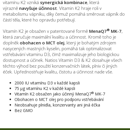
vitamínu K2 vzniká
synergická kombinace
, která
výrazně
navyšuje účinnost
. Vitamin K2 hraje roli v
metabolismu vápníku, díky čemuž pomáhá směrovat vápník do
částí těla, které ho opravdu potřebují.
®
Vitamín K2 je obsažen v patentované formě
MenaQ7
MK-7
,
která zaručuje maximální kvalitu a účinnost. Kromě toho je
doplněk
obohacen o MCT olej
, který je bohatým zdrojem
nasycených mastných kyselin, pomáhá tak optimalizovat
vstřebávání vitaminu D3, čímž maximalizuje jeho biologickou
dostupnost a účinek. Natios Vitamin D3 & K2 dosahuje všech
těchto výhod bez použití konzervačních látek, plniv či jiných
éček. Upřednostňuje kvalitu, čistotu a účinnost nade vše.
2000 IU vitamínu D3 v každé kapsli
75 μg vitamínu K2 v každé kapsli
®
Vitamín K2 obsažen jako účinný MenaQ7
MK-7
Obohacen o MCT olej pro podporu vstřebávání
Neobsahuje plnidla, konzervanty ani jiná éčka
Bez GMO
M