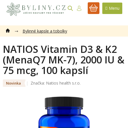
Přejít
na
NÁKUPNÍ
obsah
KOŠÍK
Bylinné kapsle a tobolky
NATIOS Vitamin D3 & K2
(MenaQ7 MK-7), 2000 IU &
75 mcg, 100 kapslí
Značka:
Natios health s.r.o.
Novinka