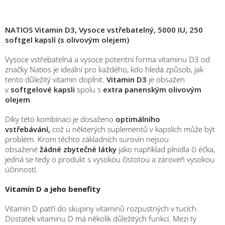
NATIOS Vitamin D3, Vysoce vstřebatelný, 5000 IU, 250
softgel kapslí (s olivovým olejem)
Vysoce vstřebatelná a vysoce potentní forma vitaminu D3 od
značky Natios je ideální pro každého, kdo hledá způsob, jak
tento důležitý vitamin doplnit.
Vitamin D3
je obsažen
v
softgelové kapsli
spolu s
extra panenským olivovým
olejem
.
Díky této kombinaci je dosaženo
optimálního
vstřebávání,
což u některých suplementů v kapslích může být
problém. Krom těchto základních surovin nejsou
obsažené
žádné zbytečné látky
jako například plnidla či éčka,
jedná se tedy o produkt s vysokou čistotou a zároveň vysokou
účinností.
Vitamín D a jeho benefity
Vitamin D patří do skupiny vitaminů rozpustných v tucích.
Dostatek vitaminu D má několik důležitých funkcí. Mezi ty