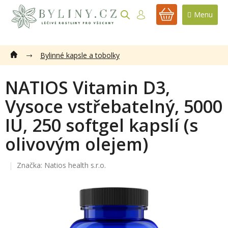
Přejít
na
NÁKUPNÍ
obsah
KOŠÍK
Bylinné kapsle a tobolky
NATIOS Vitamin D3,
Vysoce vstřebatelný, 5000
IU, 250 softgel kapslí (s
olivovým olejem)
Značka:
Natios health s.r.o.