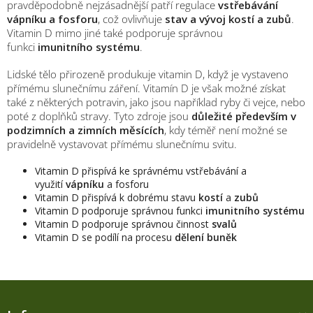
pravděpodobně nejzásadnější patří regulace
vstřebávání
vápníku a fosforu
, což ovlivňuje
stav a vývoj kostí a zubů
.
Vitamin D mimo jiné také podporuje správnou
funkci
imunitního systému
.
Lidské tělo přirozeně produkuje vitamin D, když je vystaveno
přímému slunečnímu záření. Vitamín D je však možné získat
také z některých potravin, jako jsou například ryby či vejce, nebo
poté z doplňků stravy. Tyto zdroje jsou
důležité především v
podzimních a zimních měsících
, kdy téměř není možné se
pravidelně vystavovat přímému slunečnímu svitu.
Vitamin D přispívá ke správnému vstřebávání a
využití
vápníku
a fosforu
Vitamin D přispívá k dobrému stavu
kostí
a
zubů
Vitamin D podporuje správnou funkci
imunitního systému
Vitamin D podporuje správnou činnost
svalů
Vitamin D se podílí na procesu
dělení buněk
Z
á
M