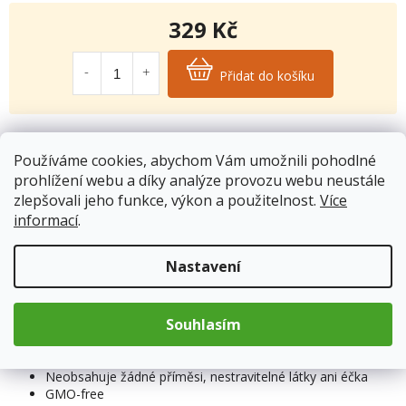
329 Kč
Měrná
cena:
Přidat do košíku
Kód produktu:
7493
Používáme cookies, abychom Vám umožnili pohodlné
Kategorie
:
Bylinné kapsle a tobolky
prohlížení webu a díky analýze provozu webu neustále
Hmotnost
:
0.03 kg
zlepšovali jeho funkce, výkon a použitelnost.
Více
informací
.
Popis
Nastavení
Souhlasím
Forma softgelových kapslí
S extra panenským olivovým olejem
Užívá se 1 až 2 kapsle týdně
Neobsahuje žádné příměsi, nestravitelné látky ani éčka
GMO-free