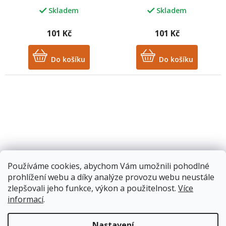
Skladem
Skladem
101 Kč
101 Kč
Do košíku
Do košíku
Džem malina 284 g
Džem mango a maracuja
Používáme cookies, abychom Vám umožnili pohodlné
DALFOUR
- Dalfour 284g
prohlížení webu a díky analýze provozu webu neustále
zlepšovali jeho funkce, výkon a použitelnost.
Více
Skladem
Skladem
informací
.
101 Kč
101 Kč
Nastavení