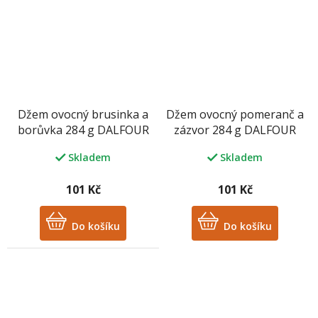
Džem ovocný brusinka a
Džem ovocný pomeranč a
borůvka 284 g DALFOUR
zázvor 284 g DALFOUR
Skladem
Skladem
101 Kč
101 Kč
Do košíku
Do košíku
M