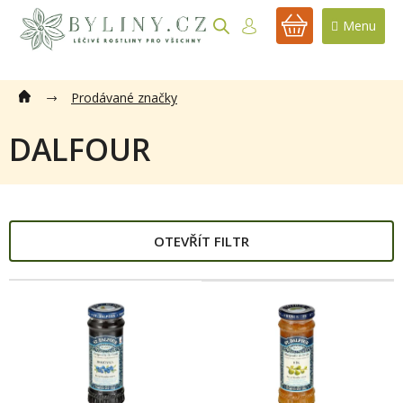
Přejít
na
NÁKUPNÍ
obsah
KOŠÍK
Prodávané značky
DALFOUR
OTEVŘÍT FILTR
V
ý
p
i
s
p