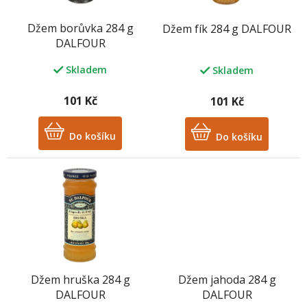
r
o
Džem borůvka 284 g
Džem fík 284 g DALFOUR
d
DALFOUR
u
k
Skladem
Skladem
t
ů
101 Kč
101 Kč
Do košíku
Do košíku
Džem hruška 284 g
Džem jahoda 284 g
DALFOUR
DALFOUR