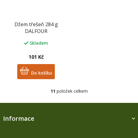
Džem třešeň 284 g
DALFOUR
Skladem
101 Kč
Do košíku
11
položek celkem
O
v
l
Z
á
á
d
Informace
p
a
a
c
t
í