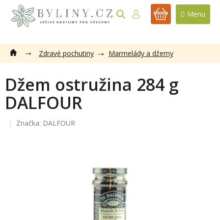
Přejít
na
NÁKUPNÍ
obsah
KOŠÍK
Zdravé pochutiny
Marmelády a džemy
Džem ostružina 284 g
DALFOUR
Značka:
DALFOUR