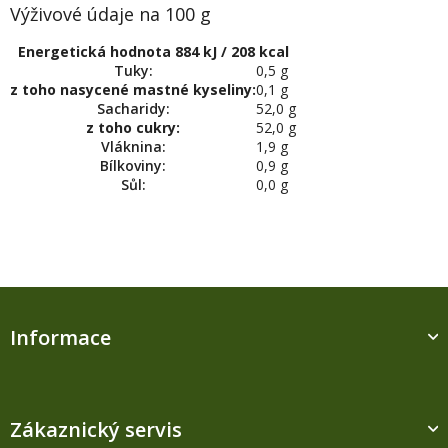
Výživové údaje na 100 g
Energetická hodnota 884 kJ / 208 kcal
Tuky:
0,5 g
z toho nasycené mastné kyseliny:
0,1 g
Sacharidy:
52,0 g
z toho cukry:
52,0 g
Vláknina:
1,9 g
Bílkoviny:
0,9 g
Sůl:
0,0 g
Z
á
Informace
p
a
t
í
Zákaznický servis
M