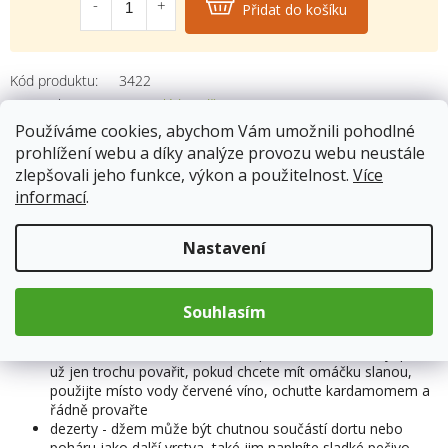
Přidat do košíku
Kód produktu:
3422
Kategorie
:
Marmelády a džemy
Hmotnost
:
0.284 kg
Používáme cookies, abychom Vám umožnili pohodlné
prohlížení webu a díky analýze provozu webu neustále
zlepšovali jeho funkce, výkon a použitelnost.
Více
informací
.
Popis
Nastavení
Využití:
Souhlasím
pečivo - džem chutná skvěle namazaný na čerstvém pečivu
omáčky - pro sladkou variantu omáčky stačí džem v hrnci
rozehřát a naředit ho vodou do požadované hustoty, pak
už jen trochu povařit, pokud chcete mít omáčku slanou,
použijte místo vody červené víno, ochuťte kardamomem a
řádně provařte
dezerty - džem může být chutnou součástí dortu nebo
poháru jako další vrstva, také jim naplníte sladké pečivo,