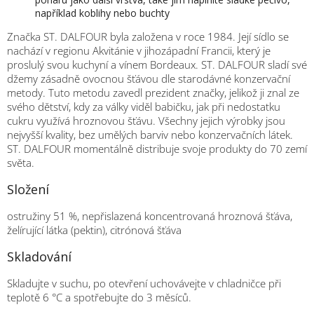
například koblihy nebo buchty
Značka ST. DALFOUR byla založena v roce 1984. Její sídlo se
nachází v regionu Akvitánie v jihozápadní Francii, který je
proslulý svou kuchyní a vínem Bordeaux. ST. DALFOUR sladí své
džemy zásadně ovocnou šťávou dle starodávné konzervační
metody. Tuto metodu zavedl prezident značky, jelikož ji znal ze
svého dětství, kdy za války viděl babičku, jak při nedostatku
cukru využívá hroznovou šťávu. Všechny jejich výrobky jsou
nejvyšší kvality, bez umělých barviv nebo konzervačních látek.
ST. DALFOUR momentálně distribuje svoje produkty do 70 zemí
světa.
Složení
ostružiny 51 %, nepřislazená koncentrovaná hroznová šťáva,
želírující látka (pektin), citrónová šťáva
Skladování
Skladujte v suchu, po otevření uchovávejte v chladničce při
teplotě 6 °C a spotřebujte do 3 měsíců.