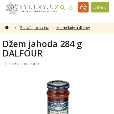
Přejít
na
NÁKUPNÍ
obsah
KOŠÍK
Zdravé pochutiny
Marmelády a džemy
Džem jahoda 284 g
DALFOUR
Značka:
DALFOUR