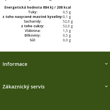
Energetická hodnota 884 kJ / 208 kcal
Tuky:
0,5 g
z toho nasycené mastné kyseliny:
0,1 g
Sacharidy:
52,0 g
z toho cukry:
52,0 g
Vláknina:
1,5 g
Bílkoviny:
0,5 g
Sůl:
0,0 g
Z
á
Informace
p
a
t
í
Zákaznický servis
Kontakt
M