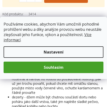
Kód produktu:
3414
Kategorie
:
Marmelády a džemy
Používáme cookies, abychom Vám umožnili pohodlné
Hmotnost
:
0.284 kg
prohlížení webu a díky analýze provozu webu neustále
zlepšovali jeho funkce, výkon a použitelnost.
Více
informací
.
Popis
Nastavení
Využití:
Souhlasím
pečivo - džem chutná skvěle namazaný na čerstvém pečivu
omáčky - pro sladkou variantu omáčky stačí džem v hrnci
rozehřát a naředit ho vodou do požadované hustoty, pak
už jen trochu povařit, pokud chcete mít omáčku slanou,
použijte místo vody červené víno, ochuťte kardamomem a
řádně provařte
dezerty - džem může být chutnou součástí dortu nebo
poháru jako další vrstva, také jim naplníte sladké pečivo,
například koblihy nebo buchty