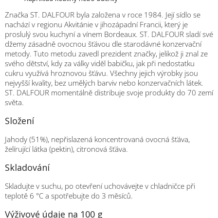
Značka ST. DALFOUR byla založena v roce 1984. Její sídlo se
nachází v regionu Akvitánie v jihozápadní Francii, který je
proslulý svou kuchyní a vínem Bordeaux. ST. DALFOUR sladí své
džemy zásadně ovocnou šťávou dle starodávné konzervační
metody. Tuto metodu zavedl prezident značky, jelikož ji znal ze
svého dětství, kdy za války viděl babičku, jak při nedostatku
cukru využívá hroznovou šťávu. Všechny jejich výrobky jsou
nejvyšší kvality, bez umělých barviv nebo konzervačních látek.
ST. DALFOUR momentálně distribuje svoje produkty do 70 zemí
světa.
Složení
Jahody (51%), nepřislazená koncentrovaná ovocná šťáva,
želírující látka (pektin), citronová šťáva.
Skladování
Skladujte v suchu, po otevření uchovávejte v chladničce při
teplotě 6 °C a spotřebujte do 3 měsíců.
Výživové údaje na 100 g