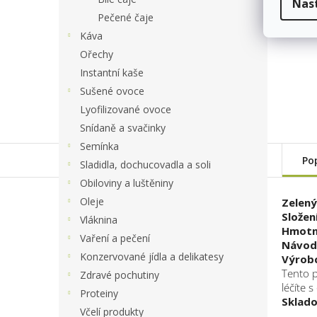
Nas
Pečené čaje
Káva
Ořechy
Instantní kaše
Sušené ovoce
Lyofilizované ovoce
Snídaně a svačinky
Semínka
Po
Sladidla, dochucovadla a soli
Obiloviny a luštěniny
Oleje
Zelený
Složení
Vláknina
Hmotn
Vaření a pečení
Návod 
Konzervované jídla a delikatesy
Výrob
Tento p
Zdravé pochutiny
léčíte 
Proteiny
Sklado
Včelí produkty