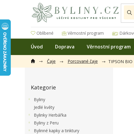
Přejít
na
obsah
Oblíbené
Věrnostní program
Dárkov
Úvod
Doprava
Věrnostní program
Čaje
Porcované čaje
TIPSON BIO M
P
o
Přeskočit
s
Kategorie
kategorie
t
r
Byliny
a
Jedlé květy
n
Bylinky Herbářka
n
í
Byliny z Peru
p
Bylinné kapky a tinktury