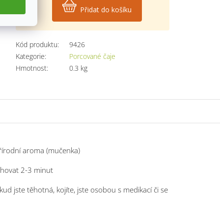
Kč
Přidat do košíku
Měrná
cena:
Kód produktu:
9426
Kategorie
:
Porcované čaje
Hmotnost
:
0.3 kg
přírodní aroma (mučenka)
ouhovat 2-3 minut
 jste těhotná, kojíte, jste osobou s medikací či se