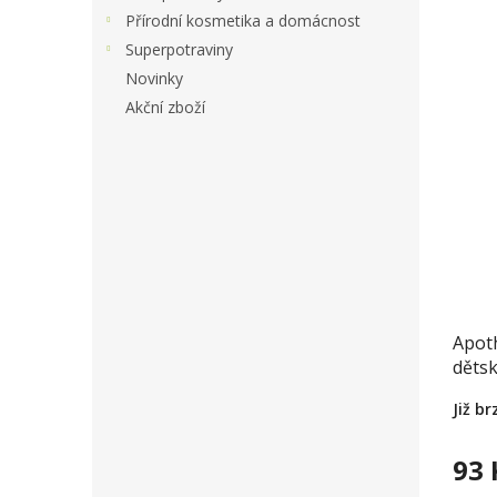
Přírodní kosmetika a domácnost
Superpotraviny
Novinky
Akční zboží
Apot
dětsk
šípk
Již b
93 