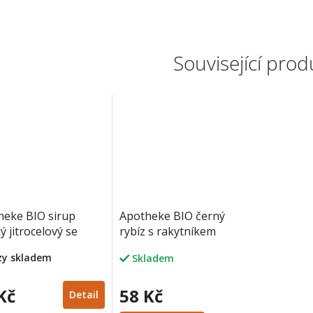
Související prod
heke BIO sirup
Apotheke BIO černý
ý jitrocelový se
rybíz s rakytníkem
em 250 g
20x1.5g
rzy skladem
Skladem
Kč
58 Kč
Detail