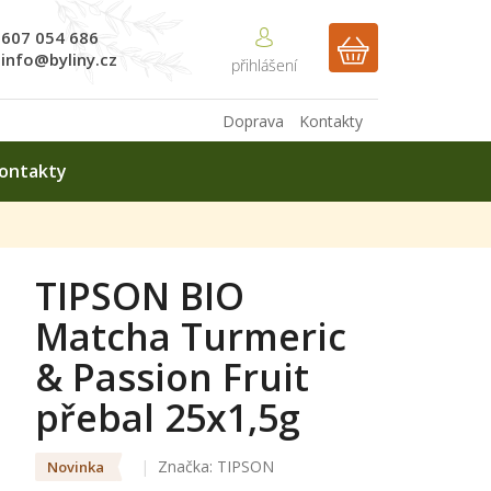
607 054 686
NÁKUPNÍ
info@byliny.cz
KOŠÍK
Doprava
Kontakty
ontakty
TIPSON BIO
Matcha Turmeric
& Passion Fruit
přebal 25x1,5g
Značka:
TIPSON
Novinka