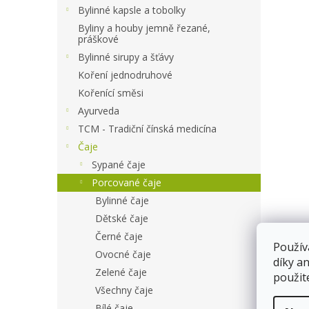
a
Bylinné kapsle a tobolky
n
Byliny a houby jemně řezané,
e
práškové
l
Bylinné sirupy a šťávy
Koření jednodruhové
Kořenící směsi
Ayurveda
TCM - Tradiční čínská medicína
Čaje
Sypané čaje
Porcované čaje
Bylinné čaje
Dětské čaje
Černé čaje
Použív
Ovocné čaje
díky a
Zelené čaje
použit
Všechny čaje
Bílé čaje