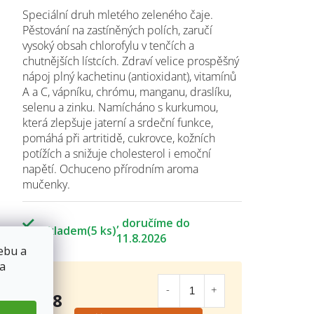
Speciální druh mletého zeleného čaje.
Pěstování na zastíněných polích, zaručí
vysoký obsah chlorofylu v tenčích a
chutnějších lístcích. Zdraví velice prospěšný
nápoj plný kachetinu (antioxidant), vitamínů
A a C, vápníku, chrómu, manganu, draslíku,
selenu a zinku. Namícháno s kurkumou,
která zlepšuje jaterní a srdeční funkce,
pomáhá při artritidě, cukrovce, kožních
potížích a snižuje cholesterol i emoční
napětí. Ochuceno přírodním aroma
mučenky.
Skladem
(5 ks)
11.8.2026
ebu a
 a
118