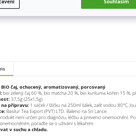
tavení
Souhlasím
pis
 BIO čaj, ochucený, aromatizovaný, porcovaný
:
bio zelený čaj 60 %, bio matcha 20 %, bio kurkuma kořen 15 %, 
ost:
37,5g (25x1,5g)
na přípravu:
1 sáček / lžičku na 250ml šálek, zalít vodou 80°C, l
ce:
Basilur Tea Export (PVT) LTD. Baleno na Srí Lance.
rodukt není určen pro diagnózu, léčbu a prevenci onemocnění. Pokud
s onemocněním, poraďte se o užívání s lékařem.
vat v suchu a chladu.