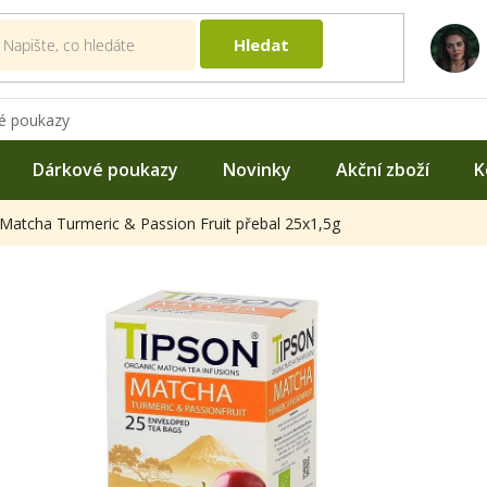
Hledat
é poukazy
Dárkové poukazy
Novinky
Akční zboží
K
atcha Turmeric & Passion Fruit přebal 25x1,5g