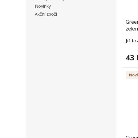
Novinky
Akční zboží
Gree
zele
Již b
43 
Nov
Gree