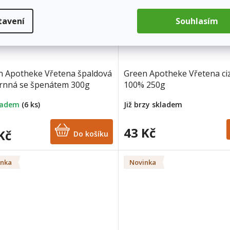
tavení
Souhlasím
n Apotheke Vřetena špaldová
Green Apotheke Vřetena ci
zrnná se špenátem 300g
100% 250g
Již brzy skladem
ladem
(6 ks)
43 Kč
Kč
Do košíku
inka
Novinka