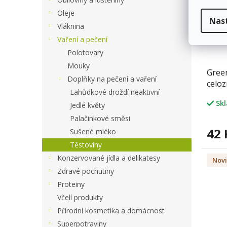
Oleje
Nas
Vláknina
Vaření a pečení
Polotovary
Mouky
Gree
Doplňky na pečení a vaření
celo
Lahůdkové droždí neaktivní
Sk
Jedlé květy
Palačinkové směsi
42 
Sušené mléko
Těstoviny
Konzervované jídla a delikatesy
Nov
Zdravé pochutiny
Proteiny
Včelí produkty
Přírodní kosmetika a domácnost
Superpotraviny