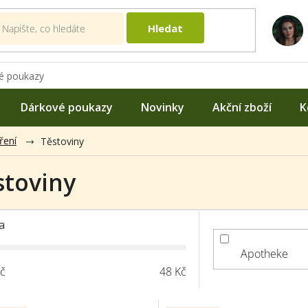
Hledat
é poukazy
Dárkové poukazy
Novinky
Akční zboží
K
ření
Těstoviny
stoviny
a
Apotheke
č
48
Kč