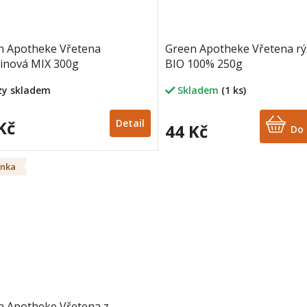
n Apotheke Vřetena
Green Apotheke Vřetena r
ninová MIX 300g
BIO 100% 250g
rzy skladem
Skladem
(1 ks)
Kč
Detail
44 Kč
Do 
inka
n Apotheke Vřetena z