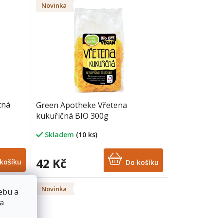
Novinka
tná
Green Apotheke Vřetena
kukuřičná BIO 300g
Skladem
(10 ks)
42 Kč
košíku
Do košíku
Novinka
ebu a
 a