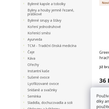
a
Nov
Bylinné kapsle a tobolky
ý
n
p
Byliny a houby jemně řezané,
e
práškové
i
l
s
Bylinné sirupy a šťávy
p
Koření jednodruhové
r
Kořenící směsi
o
Ayurveda
d
TCM - Tradiční čínská medicína
u
Gree
Čaje
k
hrac
t
Káva
ů
Ořechy
Již b
Instantní kaše
Sušené ovoce
36 
Lyofilizované ovoce
Snídaně a svačinky
Nov
Použív
Semínka
díky a
Sladidla, dochucovadla a soli
použit
Obiloviny a luštěniny