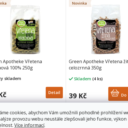
inka
Novinka
n Apotheke Vřetena
Green Apotheke Vřetena ži
hová 100% 250g
celozrnná 350g
rzy skladem
Skladem
(4 ks)
Kč
Detail
39 Kč
Do 
inka
Novinka
áme cookies, abychom Vám umožnili pohodlné prohlížení w
nalýze provozu webu neustále zlepšovali jeho funkce, výkon
elnost.
Více informací
.