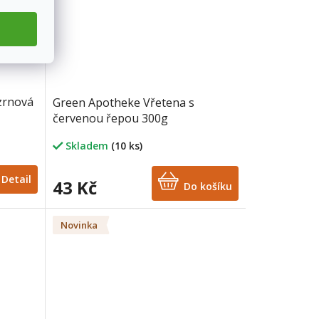
zrnová
Green Apotheke Vřetena s
červenou řepou 300g
Skladem
(10 ks)
Detail
43 Kč
Do košíku
Novinka