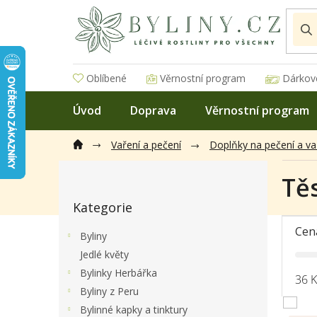
Přejít
na
obsah
Oblíbené
Věrnostní program
Dárkov
Úvod
Doprava
Věrnostní program
Vaření a pečení
Doplňky na pečení a va
P
Tě
o
Přeskočit
s
Kategorie
kategorie
t
r
Cen
Byliny
a
Jedlé květy
n
Bylinky Herbářka
n
36
K
í
Byliny z Peru
p
Bylinné kapky a tinktury
V