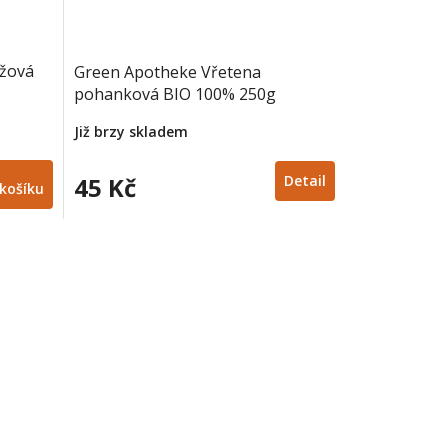
ýžová
Green Apotheke Vřetena
pohanková BIO 100% 250g
Již brzy skladem
45 Kč
Detail
košíku