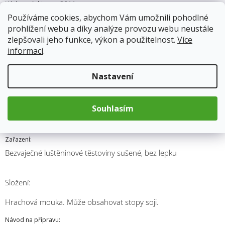
Kód produktu:
9011
Kategorie
:
Těstoviny
Používáme cookies, abychom Vám umožnili pohodlné
Hmotnost
:
0.3 kg
prohlížení webu a díky analýze provozu webu neustále
zlepšovali jeho funkce, výkon a použitelnost.
Více
Položka byla vyprodána…
informací
.
Nastavení
Popis
Souhlasím
Spolehlivě Vás zasytí!
Těstoviny z hrachové mouky pro zpestření
Vašeho jídelníčku. Vynikají vysokým obsahem bílkovin.
Zařazení:
Bezvaječné luštěninové těstoviny sušené, bez lepku
Složení:
Hrachová mouka. Může obsahovat stopy soji.
Návod na přípravu: