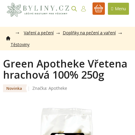
Přejít
na
NÁKUPNÍ
obsah
KOŠÍK
Vaření a pečení
Doplňky na pečení a vaření
Těstoviny
Green Apotheke Vřetena
hrachová 100% 250g
Značka:
Apotheke
Novinka