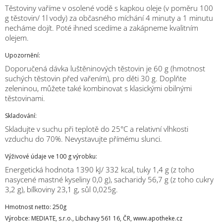
Těstoviny vaříme v osolené vodě s kapkou oleje (v poměru 100
g těstovin/ 1l vody) za občasného míchání 4 minuty a 1 minutu
necháme dojít. Poté ihned scedíme a zakápneme kvalitním
olejem.
Upozornění:
Doporučená dávka luštěninových těstovin je 60 g (hmotnost
suchých těstovin před vařením), pro děti 30 g. Doplňte
zeleninou, můžete také kombinovat s klasickými obilnými
těstovinami.
Skladování:
Skladujte v suchu při teplotě do 25°C a relativní vlhkosti
vzduchu do 70%. Nevystavujte přímému slunci.
Výživové údaje ve 100 g výrobku:
Energetická hodnota 1390 kJ/ 332 kcal, tuky 1,4 g (z toho
nasycené mastné kyseliny 0,0 g), sacharidy 56,7 g (z toho cukry
3,2 g), bílkoviny 23,1 g, sůl 0,025g.
Hmotnost netto:
250g
Výrobce:
MEDIATE, s.r.o., Libchavy 561 16, ČR, www.apotheke.cz