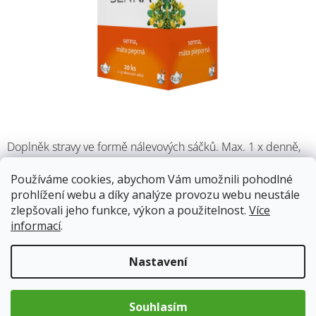
Doplněk stravy ve formě nálevových sáčků. Max. 1 x denně,
vhodné pít ve večerních hodinách, účinek nastává po 6-8
hodinách po užití.
Používáme cookies, abychom Vám umožnili pohodlné
prohlížení webu a díky analýze provozu webu neustále
zlepšovali jeho funkce, výkon a použitelnost.
Více
Skladem
(8 ks)
13.8.2026
informací
.
60 Kč
Nastavení
Měrná
cena:
Přidat do košíku
Souhlasím