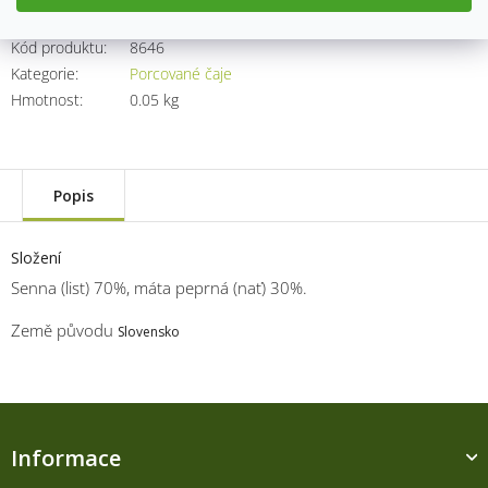
Kód produktu:
8646
Kategorie
:
Porcované čaje
Hmotnost
:
0.05 kg
Popis
Složení
Senna (list) 70%, máta peprná (nať) 30%.
Země původu
Slovensko
Z
á
Informace
p
a