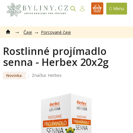
Přejít
na
NÁKUPNÍ
obsah
KOŠÍK
Čaje
Porcované čaje
Rostlinné projímadlo
senna - Herbex 20x2g
Značka:
Herbex
Novinka