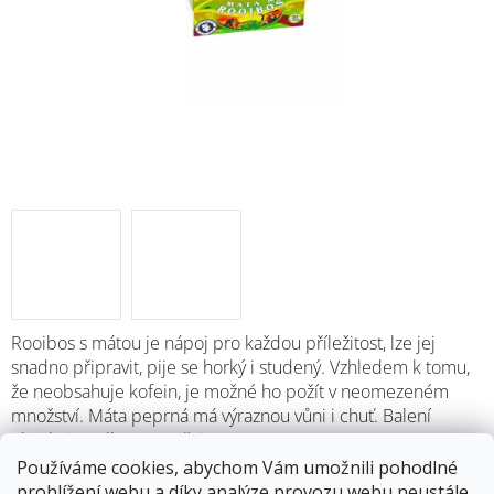
Rooibos s mátou je nápoj pro každou příležitost, lze jej
snadno připravit, pije se horký i studený. Vzhledem k tomu,
že neobsahuje kofein, je možné ho požít v neomezeném
množství. Máta peprná má výraznou vůni i chuť. Balení
obsahuje celkem 40g čaje.
Používáme cookies, abychom Vám umožnili pohodlné
prohlížení webu a díky analýze provozu webu neustále