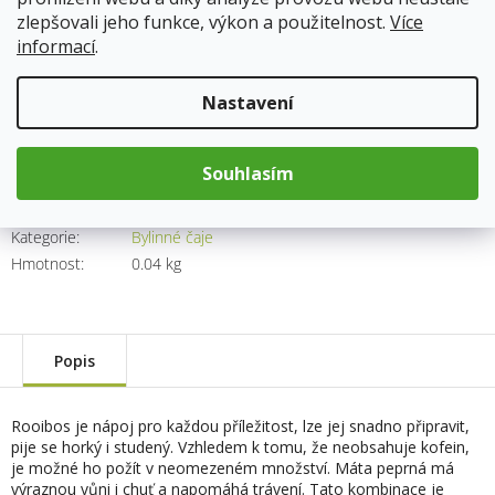
Skladem
13.8.2026
zlepšovali jeho funkce, výkon a použitelnost.
Více
informací
.
59 Kč
Měrná
Nastavení
cena:
Přidat do košíku
Souhlasím
Kód produktu:
1616
Kategorie
:
Bylinné čaje
Hmotnost
:
0.04 kg
Popis
Rooibos je nápoj pro každou příležitost, lze jej snadno připravit,
pije se horký i studený. Vzhledem k tomu, že neobsahuje kofein,
je možné ho požít v neomezeném množství. Máta peprná má
výraznou vůni i chuť a napomáhá trávení. Tato kombinace je