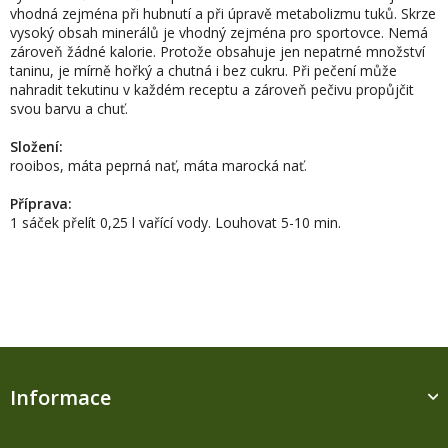
vhodná zejména při hubnutí a při úpravě metabolizmu tuků. Skrze
vysoký obsah minerálů je vhodný zejména pro sportovce. Nemá
zároveň žádné kalorie. Protože obsahuje jen nepatrné množství
taninu, je mírně hořký a chutná i bez cukru. Při pečení může
nahradit tekutinu v každém receptu a zároveň pečivu propůjčit
svou barvu a chuť.
Složení:
rooibos, máta peprná nať, máta marocká nať.
Příprava:
1 sáček přelít 0,25 l vařící vody. Louhovat 5-10 min.
Z
á
Informace
p
a
t