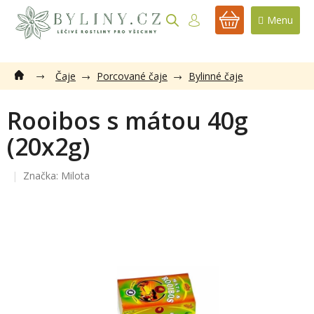
Přejít
na
NÁKUPNÍ
obsah
KOŠÍK
Čaje
Porcované čaje
Bylinné čaje
Rooibos s mátou 40g
(20x2g)
Značka:
Milota