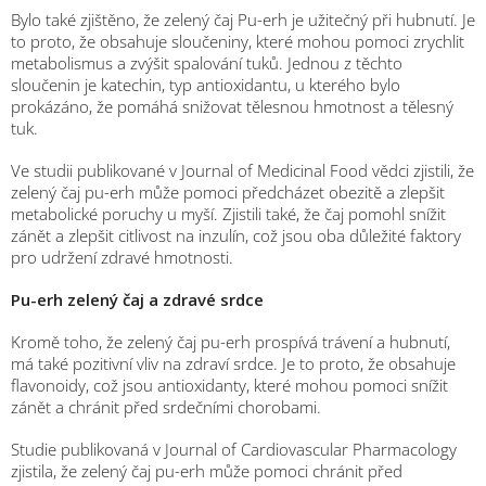
Bylo také zjištěno, že zelený čaj Pu-erh je užitečný při hubnutí. Je
to proto, že obsahuje sloučeniny, které mohou pomoci zrychlit
metabolismus a zvýšit spalování tuků. Jednou z těchto
sloučenin je katechin, typ antioxidantu, u kterého bylo
prokázáno, že pomáhá snižovat tělesnou hmotnost a tělesný
tuk.
Ve studii publikované v Journal of Medicinal Food vědci zjistili, že
zelený čaj pu-erh může pomoci předcházet obezitě a zlepšit
metabolické poruchy u myší. Zjistili také, že čaj pomohl snížit
zánět a zlepšit citlivost na inzulín, což jsou oba důležité faktory
pro udržení zdravé hmotnosti.
Pu-erh zelený čaj a zdravé srdce
Kromě toho, že zelený čaj pu-erh prospívá trávení a hubnutí,
má také pozitivní vliv na zdraví srdce. Je to proto, že obsahuje
flavonoidy, což jsou antioxidanty, které mohou pomoci snížit
zánět a chránit před srdečními chorobami.
Studie publikovaná v Journal of Cardiovascular Pharmacology
zjistila, že zelený čaj pu-erh může pomoci chránit před