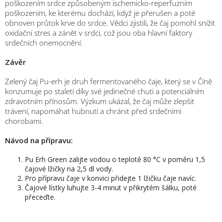
poškozením srdce způsobeným ischemicko-reperfuzním
poškozením, ke kterému dochází, když je přerušen a poté
obnoven průtok krve do srdce. Vědci zjistili, že čaj pomohl snížit
oxidační stres a zánět v srdci, což jsou oba hlavní faktory
srdečních onemocnění.
Závěr
Zelený čaj Pu-erh je druh fermentovaného čaje, který se v Číně
konzumuje po staletí díky své jedinečné chuti a potenciálním
zdravotním přínosům. Výzkum ukázal, že čaj může zlepšit
trávení, napomáhat hubnutí a chránit před srdečními
chorobami.
Návod na přípravu:
Pu Erh Green zalijte vodou o teplotě 80 °C v poměru 1,5
čajové lžičky na 2,5 dl vody.
Pro přípravu čaje v konvici přidejte 1 lžičku čaje navíc.
Čajové lístky luhujte 3-4 minut v přikrytém šálku, poté
přeceďte.