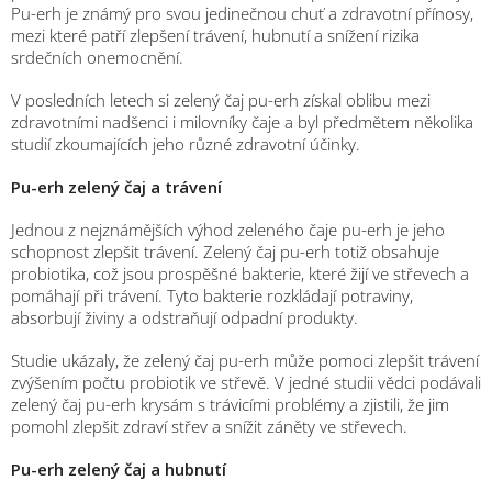
Pu-erh je známý pro svou jedinečnou chuť a zdravotní přínosy,
mezi které patří zlepšení trávení, hubnutí a snížení rizika
srdečních onemocnění.
V posledních letech si zelený čaj pu-erh získal oblibu mezi
zdravotními nadšenci i milovníky čaje a byl předmětem několika
studií zkoumajících jeho různé zdravotní účinky.
Pu-erh zelený čaj a trávení
Jednou z nejznámějších výhod zeleného čaje pu-erh je jeho
schopnost zlepšit trávení. Zelený čaj pu-erh totiž obsahuje
probiotika, což jsou prospěšné bakterie, které žijí ve střevech a
pomáhají při trávení. Tyto bakterie rozkládají potraviny,
absorbují živiny a odstraňují odpadní produkty.
Studie ukázaly, že zelený čaj pu-erh může pomoci zlepšit trávení
zvýšením počtu probiotik ve střevě. V jedné studii vědci podávali
zelený čaj pu-erh krysám s trávicími problémy a zjistili, že jim
pomohl zlepšit zdraví střev a snížit záněty ve střevech.
Pu-erh zelený čaj a hubnutí
M