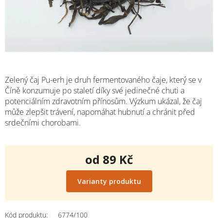
Zelený čaj Pu-erh je druh fermentovaného čaje, který se v
Číně konzumuje po staletí díky své jedinečné chuti a
potenciálním zdravotním přínosům. Výzkum ukázal, že čaj
může zlepšit trávení, napomáhat hubnutí a chránit před
srdečními chorobami.
od
89 Kč
Měrná
cena:
Varianty produktu
Kód produktu:
6774/100