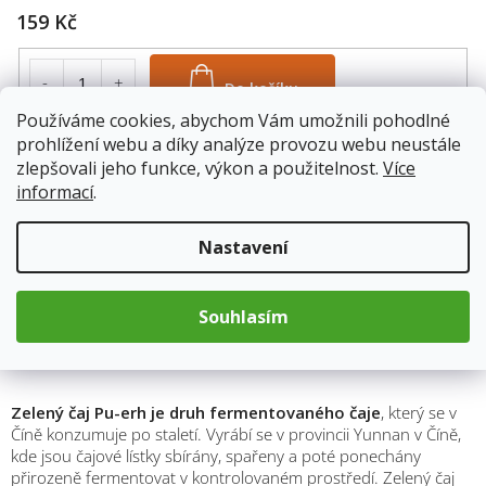
159 Kč
Do košíku
Používáme cookies, abychom Vám umožnili pohodlné
prohlížení webu a díky analýze provozu webu neustále
váha: 1000g
zlepšovali jeho funkce, výkon a použitelnost.
Více
6774/251
informací
.
Skladem
13.8.2026
Nastavení
599 Kč
Do košíku
Souhlasím
Zelený čaj Pu-erh je druh fermentovaného čaje
, který se v
Číně konzumuje po staletí. Vyrábí se v provincii Yunnan v Číně,
kde jsou čajové lístky sbírány, spařeny a poté ponechány
přirozeně fermentovat v kontrolovaném prostředí. Zelený čaj