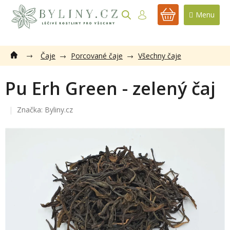
Přejít
na
NÁKUPNÍ
obsah
KOŠÍK
Čaje
Porcované čaje
Všechny čaje
Pu Erh Green - zelený čaj
Značka:
Byliny.cz