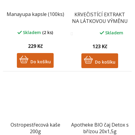
Manayupa kapsle (100ks)
KRVEČISTÍCÍ EXTRAKT
NA LÁTKOVOU VÝMĚNU
50ml
Skladem
(2 ks)
Skladem
Průměrné
hodnocení
produktu
229 Kč
123 Kč
je
3,8
Do košíku
z
Do košíku
5
hvězdiček.
Ostropestřecová kaše
Apotheke BIO čaj Detox s
200g
břízou 20x1,5g