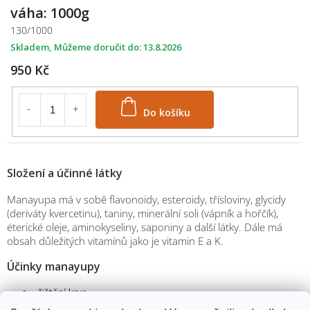
váha: 1000g
130/1000
Skladem
13.8.2026
950 Kč
Do košíku
Složení a účinné látky
Manayupa má v sobě flavonoidy, esteroidy, třísloviny, glycidy
(deriváty kvercetinu), taniny, minerální soli (vápník a hořčík),
éterické oleje, aminokyseliny, saponiny a další látky. Dále má
obsah důležitých vitamínů jako je vitamin E a K.
Účinky manayupy
čištění krve
detoxikace organismu od toxinů
M