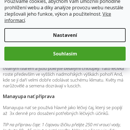
Používáme cookies, abychom Vám umožnili pohodlné
očista těla od chemických látek, alkoholu a tabáku
prohlížení webu a díky analýze provozu webu neustále
pročišťuje ledviny a močové cesty
zlepšovali jeho funkce, výkon a použitelnost.
Více
vhodné při potížích s vaječníky (záněty a podráždění)
informací
.
dle nařízení ES č.1924/2006 nemůžeme uvádět zdravotní
účinky, proto výše uvedené léčivé účinky jsou formou tipů našich
babiček a tradičního lidového léčitelství. Nejedná se o lékařské
Nastavení
doporučení – vycházíme pouze informací z internetu, které
nemusí být odborné.
Popis a vzhled
Souhlasím
Manayupa je plazivá trvalá bylina, která má menší listy s
oválným tvarem a jsou pokryté bělavými chloupky. Tato léčivka
roste především ve vyšších nadmořských výškách pohoří And,
kde se jí daří velmi dobře odolávat suchému klimatu. Květy má
narůžovělé a semena dozrávají v luscích.
Manayupa nať příprava
Manayupa nať se používá hlavně jako léčivý čaj, který se popíjí
až 3x denně pro dosažení potřebných léčivých účinků.
TIP na přípravu čaje: 1 čajovou lžičku přelijte 250 ml vroucí vody,