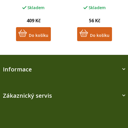
Skladem
Skladem
409 Kč
56 Kč
Do košíku
Do košíku
Z
á
Informace
p
a
t
í
Zákaznický servis
Kontakt