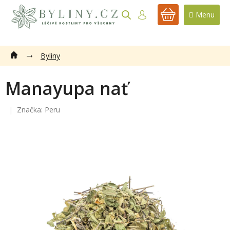
Přejít
na
NÁKUPNÍ
obsah
KOŠÍK
Byliny
Manayupa nať
Značka:
Peru