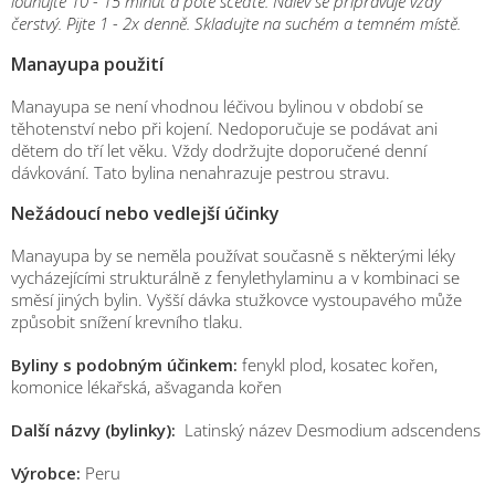
louhujte 10 - 15 minut a poté sceďte. Nálev se připravuje vždy
čerstvý. Pijte 1 - 2x denně. Skladujte na suchém a temném místě.
Manayupa použití
Manayupa se není vhodnou léčivou bylinou v období se
těhotenství nebo při kojení. Nedoporučuje se podávat ani
dětem do tří let věku. Vždy dodržujte doporučené denní
dávkování. Tato bylina nenahrazuje pestrou stravu.
Nežádoucí nebo vedlejší účinky
Manayupa by se neměla používat současně s některými léky
vycházejícími strukturálně z fenylethylaminu a v kombinaci se
směsí jiných bylin. Vyšší dávka stužkovce vystoupavého může
způsobit snížení krevního tlaku.
Byliny s podobným účinkem:
fenykl plod, kosatec kořen,
komonice lékařská, ašvaganda kořen
Další názvy (bylinky):
Latinský název Desmodium adscendens
Výrobce:
Peru