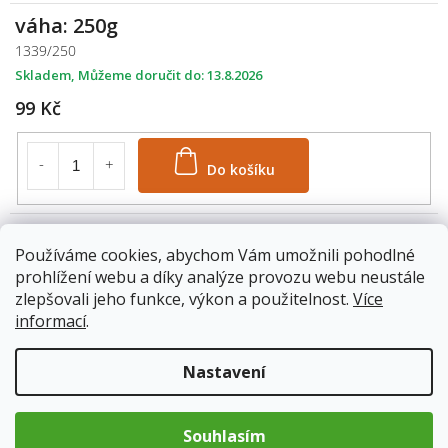
váha: 250g
1339/250
Skladem
13.8.2026
99 Kč
Do košíku
váha: 500g
Používáme cookies, abychom Vám umožnili pohodlné
1339/500
prohlížení webu a díky analýze provozu webu neustále
Skladem
13.8.2026
zlepšovali jeho funkce, výkon a použitelnost.
Více
159 Kč
informací
.
Do košíku
Nastavení
Souhlasím
váha: 1000g