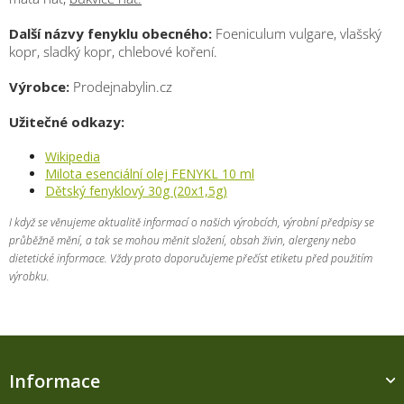
Další názvy fenyklu obecného:
Foeniculum vulgare, vlašský
kopr, sladký kopr, chlebové koření.
Výrobce:
Prodejnabylin.cz
Užitečné odkazy:
Wikipedia
Milota esenciální olej FENYKL 10 ml
Dětský fenyklový 30g (20x1,5g)
I když se věnujeme aktualitě informací o našich výrobcích, výrobní předpisy se
průběžně mění, a tak se mohou měnit složení, obsah živin, alergeny nebo
dietetické informace. Vždy proto doporučujeme přečíst etiketu před použitím
výrobku.
Z
á
Informace
p
a