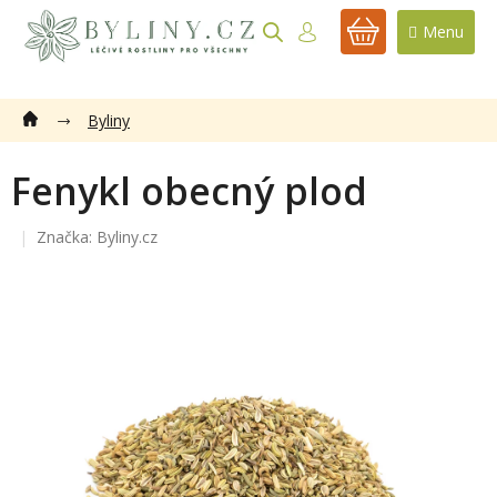
Přejít
na
NÁKUPNÍ
obsah
KOŠÍK
Byliny
Fenykl obecný plod
Značka:
Byliny.cz