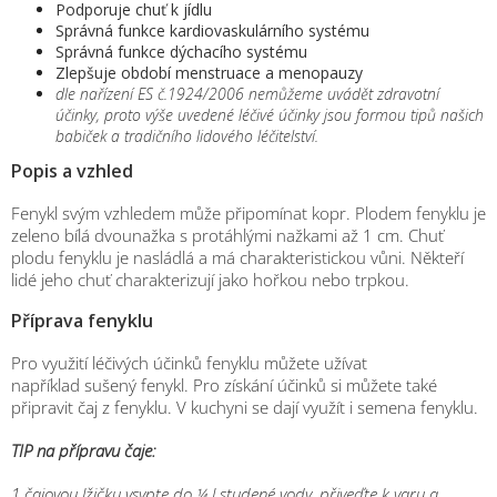
Podporuje chuť k jídlu
Správná funkce kardiovaskulárního systému
Správná funkce dýchacího systému
Zlepšuje období menstruace a menopauzy
dle nařízení ES č.1924/2006 nemůžeme uvádět zdravotní
účinky, proto výše uvedené léčivé účinky jsou formou tipů našich
babiček a tradičního lidového léčitelství.
Popis a vzhled
Fenykl svým vzhledem může připomínat kopr. Plodem fenyklu je
zeleno bílá dvounažka s protáhlými nažkami až 1 cm. Chuť
plodu fenyklu je nasládlá a má charakteristickou vůni. Někteří
lidé jeho chuť charakterizují jako hořkou nebo trpkou.
Příprava fenyklu
Pro využití léčivých účinků fenyklu můžete užívat
například sušený fenykl. Pro získání účinků si můžete také
připravit čaj z fenyklu. V kuchyni se dají využít i semena fenyklu.
TIP na přípravu čaje:
1 čajovou lžičku vsypte do ¼ l studené vody, přiveďte k varu a