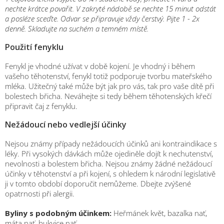
nechte krátce povařit. V zakryté nádobě se nechte 15 minut odstát
a posléze sceďte. Odvar se připravuje vždy čerstvý. Pijte 1 - 2x
denně. Skladujte na suchém a temném místě.
Použití fenyklu
Fenykl je vhodné užívat v době kojení. Je vhodný i během
vašeho těhotenství, fenykl totiž podporuje tvorbu mateřského
mléka. Užitečný také může být jak pro vás, tak pro vaše dítě při
bolestech břicha. Neváhejte si tedy během těhotenských křečí
připravit čaj z fenyklu.
Nežádoucí nebo vedlejší účinky
Nejsou známy případy nežádoucích účinků ani kontraindikace s
léky. Při vysokých dávkách může ojediněle dojít k nechutenství,
nevolnosti a bolestem břicha. Nejsou známy žádné nežádoucí
účinky v těhotenství a při kojení, s ohledem k národní legislativě
ji v tomto období doporučit nemůžeme. Dbejte zvýšené
opatrnosti při alergii.
Byliny s podobným účinkem:
Heřmánek květ, bazalka nať,
máta nať,
bukvice nať.