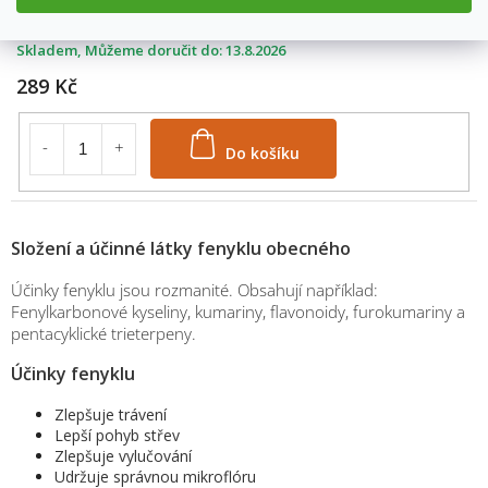
1339/1000
Skladem
13.8.2026
289 Kč
Do košíku
Složení a účinné látky fenyklu obecného
Účinky fenyklu jsou rozmanité. Obsahují například:
Fenylkarbonové kyseliny, kumariny, flavonoidy, furokumariny a
pentacyklické trieterpeny.
Účinky fenyklu
Zlepšuje trávení
Lepší pohyb střev
Zlepšuje vylučování
Udržuje správnou mikroflóru
M