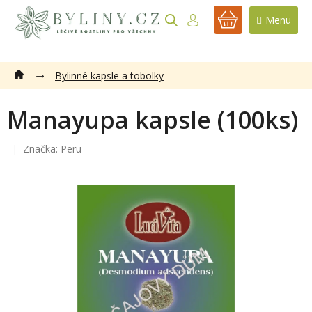
Přejít
na
NÁKUPNÍ
obsah
KOŠÍK
Bylinné kapsle a tobolky
Manayupa kapsle (100ks)
Značka:
Peru