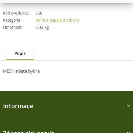
Kód produktu:
666
Kategorie
:
Bylinné kapsle a tobolky
Hmotnost
:
0.02 kg
Popis
MESH mletá bylina
Z
á
Informace
p
a
t
í