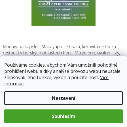
Manayupa kapsle - Manayupa je trvalá, keřovitá rostlinka
rostoucí v horských oblastech Peru. Má zelené, oválné listy,
které jsou spolu s plody i lodyhou pokryty hustými chloupky.
Používáme cookies, abychom Vám umožnili pohodlné
Drobné květy jsou růžové nebo modrobílé barvy; podle
prohlížení webu a díky analýze provozu webu neustále
místa výskytu.
zlepšovali jeho funkce, výkon a použitelnost.
Více
informací
.
Skladem
(2 ks)
13.8.2026
Nastavení
229 Kč
Měrná
Souhlasím
cena:
Přidat do košíku