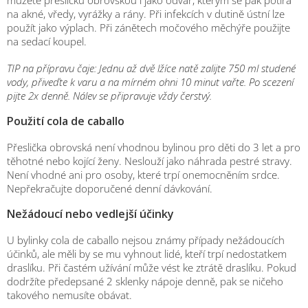
na akné, vředy, vyrážky a rány. Při infekcích v dutině ústní lze
použít jako výplach. Při zánětech močového měchýře použijte
na sedací koupel.
TIP na přípravu čaje: Jednu až dvě lžíce natě zalijte 750 ml studené
vody, přiveďte k varu a na mírném ohni 10 minut vařte. Po scezení
pijte 2x denně. Nálev se připravuje vždy čerstvý.
Použití cola de caballo
Přeslička obrovská není vhodnou bylinou pro děti do 3 let a pro
těhotné nebo kojící ženy. Neslouží jako náhrada pestré stravy.
Není vhodné ani pro osoby, které trpí onemocněním srdce.
Nepřekračujte doporučené denní dávkování.
Nežádoucí nebo vedlejší účinky
U bylinky cola de caballo nejsou známy případy nežádoucích
účinků, ale měli by se mu vyhnout lidé, kteří trpí nedostatkem
draslíku. Při častém užívání může vést ke ztrátě draslíku. Pokud
dodržíte předepsané 2 sklenky nápoje denně, pak se ničeho
takového nemusíte obávat.