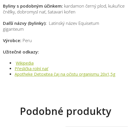
Byliny s podobným účinkem:
kardamon černý plod, kukuřice
čnělky, dobromysl nať, šatavari kořen
Další názvy (bylinky):
Latinský název Equisetum
giganteum
Výrobce:
Peru
Užitečné odkazy:
Wikipedia
Přeslička rolní nať
Apotheke Detoxitea čaj na očistu organismu 20x1,5g