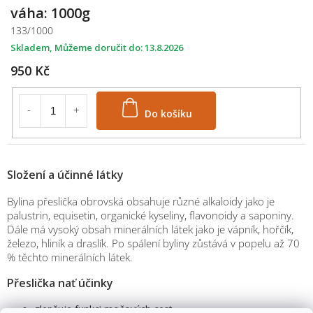
váha: 1000g
133/1000
Skladem
13.8.2026
950 Kč
Do košíku
Složení a účinné látky
Bylina přeslička obrovská obsahuje různé alkaloidy jako je
palustrin, equisetin, organické kyseliny, flavonoidy a saponiny.
Dále má vysoký obsah minerálních látek jako je vápník, hořčík,
železo, hliník a draslík. Po spálení byliny zůstává v popelu až 70
% těchto minerálních látek.
Přeslička nať účinky
zlepšuje funkci močových cest
M