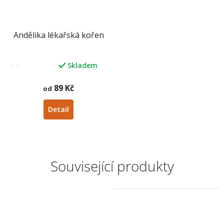
Andělika lékařská kořen
Skladem
Průměrné
hodnocení
produktu
89 Kč
od
je
3,0
Detail
z
5
hvězdiček.
Související produkty