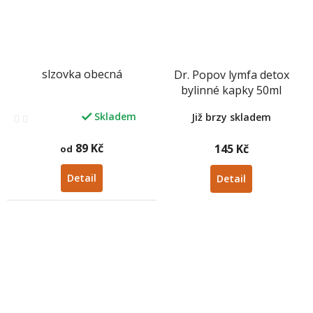
slzovka obecná
Dr. Popov lymfa detox
bylinné kapky 50ml
Skladem
Již brzy skladem
Průměrné
hodnocení
produktu
89 Kč
145 Kč
od
je
3,1
Detail
Detail
z
5
hvězdiček.