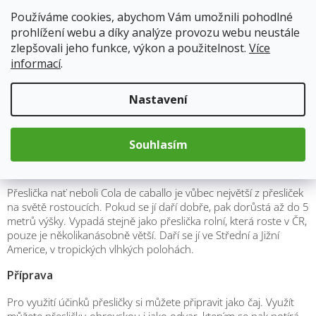
posílení vlasů a nehtů
Používáme cookies, abychom Vám umožnili pohodlné
podporuje správné fungování jater
prohlížení webu a díky analýze provozu webu neustále
podporuje zdravý stav kostí a kloubů
zlepšovali jeho funkce, výkon a použitelnost.
Více
podpora dýchacího systému
informací
.
detoxikace těla
celková vzpruha organismu
dle nařízení ES č.1924/2006 nemůžeme uvádět zdravotní
Nastavení
účinky, proto výše uvedené léčivé účinky jsou formou tipů našich
babiček a tradičního lidového léčitelství. Nejedná se o lékařské
doporučení – vycházíme pouze informací z internetu, které
nemusí být odborné.
Souhlasím
Popis a vzhled
Přeslička nať neboli Cola de caballo je vůbec největší z přesliček
na světě rostoucích. Pokud se jí daří dobře, pak dorůstá až do 5
metrů výšky. Vypadá stejně jako přeslička rolní, která roste v ČR,
pouze je několikanásobně větší. Daří se jí ve Střední a Jižní
Americe, v tropických vlhkých polohách.
Příprava
Pro využití účinků přesličky si můžete připravit jako čaj. Využít
můžete přesličku obrovskou i jako odvar, kterým se pak potírá