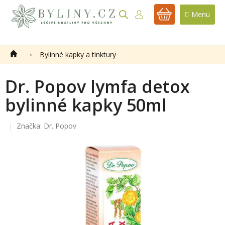
Přejít
na
NÁKUPNÍ
obsah
KOŠÍK
Bylinné kapky a tinktury
Dr. Popov lymfa detox
bylinné kapky 50ml
Značka:
Dr. Popov