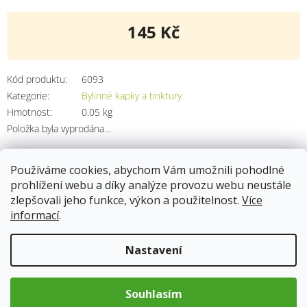
145 Kč
Měrná
cena:
Kód produktu:
6093
Kategorie
:
Bylinné kapky a tinktury
Hmotnost
:
0.05 kg
Položka byla vyprodána…
Používáme cookies, abychom Vám umožnili pohodlné
prohlížení webu a díky analýze provozu webu neustále
Popis
zlepšovali jeho funkce, výkon a použitelnost.
Více
informací
.
Složení:
voda, jemný kvasný líh (alk. 40% obj.), kopřiva nať,
sporýš nať, pýr oddenek, skořice kůra, pampeliška list, bříza list,
Nastavení
měsíček květ
100 g výrobku obsahuje extrakt z 2,32 g všech obsažených
bylin.
Souhlasím