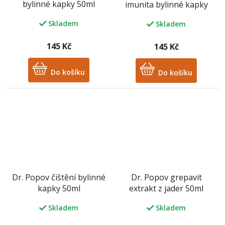
bylinné kapky 50ml
imunita bylinné kapky
50ml
Skladem
Skladem
145 Kč
145 Kč
Do košíku
Do košíku
Dr. Popov čištění bylinné
Dr. Popov grepavit
kapky 50ml
extrakt z jader 50ml
Skladem
Skladem
M