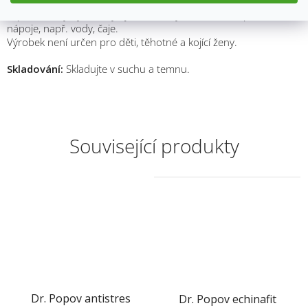
Doporučené dávkování:
Doporučená dávka je 3x denně 20
kapek. Užívejte je mezi jídly. Tinkturu je možno nakapat i do
nápoje, např. vody, čaje.
Výrobek není určen pro děti, těhotné a kojící ženy.
Skladování:
Skladujte v suchu a temnu.
Související produkty
Dr. Popov antistres
Dr. Popov echinafit