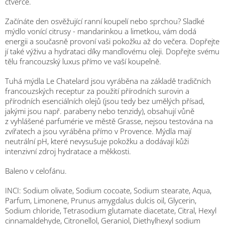
čtverce.
Začínáte den osvěžující ranní koupelí nebo sprchou? Sladké
mýdlo vonící citrusy - mandarinkou a limetkou, vám dodá
energii a současně provoní vaši pokožku až do večera. Dopřejte
jí také výživu a hydrataci díky mandlovému oleji. Dopřejte svému
tělu francouzský luxus přímo ve vaší koupelně.
Tuhá mýdla Le Chatelard jsou vyráběna na základě tradičních
francouzských receptur za použití přírodních surovin a
přírodních esenciálních olejů (jsou tedy bez umělých přísad,
jakými jsou např. parabeny nebo tenzidy), obsahují vůně
z vyhlášené parfumérie ve městě Grasse, nejsou testována na
zvířatech a jsou vyráběna přímo v Provence. Mýdla mají
neutrální pH, které nevysušuje pokožku a dodávají kůži
intenzivní zdroj hydratace a měkkosti.
Baleno v celofánu.
INCI: Sodium olivate, Sodium cocoate, Sodium stearate, Aqua,
Parfum, Limonene, Prunus amygdalus dulcis oil, Glycerin,
Sodium chloride, Tetrasodium glutamate diacetate, Citral, Hexyl
cinnamaldehyde, Citronellol, Geraniol, Diethylhexyl sodium