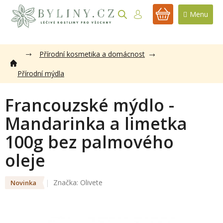
Přejít
na
NÁKUPNÍ
obsah
KOŠÍK
Přírodní kosmetika a domácnost
Přírodní mýdla
Francouzské mýdlo -
Mandarinka a limetka
100g bez palmového
oleje
Značka:
Olivete
Novinka