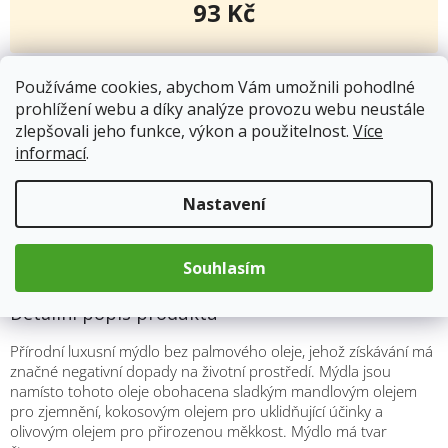
93 Kč
Měrná
cena:
Kód produktu:
8666
Používáme cookies, abychom Vám umožnili pohodlné
Kategorie
:
Přírodní mýdla
prohlížení webu a díky analýze provozu webu neustále
Hmotnost
:
0.1 kg
zlepšovali jeho funkce, výkon a použitelnost.
Více
informací
.
Položka byla vyprodána…
Nastavení
Popis
Souhlasím
Detailní popis produktu
Přírodní luxusní mýdlo bez palmového oleje, jehož získávání má
značné negativní dopady na životní prostředí. Mýdla jsou
namísto tohoto oleje obohacena sladkým mandlovým olejem
pro zjemnění, kokosovým olejem pro uklidňující účinky a
olivovým olejem pro přirozenou měkkost. Mýdlo má tvar