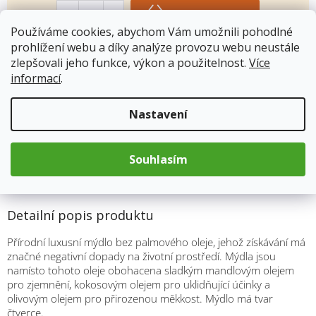
cena:
Přidat do košíku
Používáme cookies, abychom Vám umožnili pohodlné
prohlížení webu a díky analýze provozu webu neustále
zlepšovali jeho funkce, výkon a použitelnost.
Více
Kód produktu:
8026
informací
.
Kategorie
:
Přírodní mýdla
Hmotnost
:
0.1 kg
Nastavení
Souhlasím
Popis
Detailní popis produktu
Přírodní luxusní mýdlo bez palmového oleje, jehož získávání má
značné negativní dopady na životní prostředí. Mýdla jsou
namísto tohoto oleje obohacena sladkým mandlovým olejem
pro zjemnění, kokosovým olejem pro uklidňující účinky a
olivovým olejem pro přirozenou měkkost. Mýdlo má tvar
čtverce.