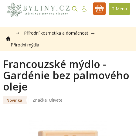
Přejít
na
NÁKUPNÍ
obsah
KOŠÍK
Přírodní kosmetika a domácnost
Přírodní mýdla
Francouzské mýdlo -
Gardénie bez palmového
oleje
Značka:
Olivete
Novinka