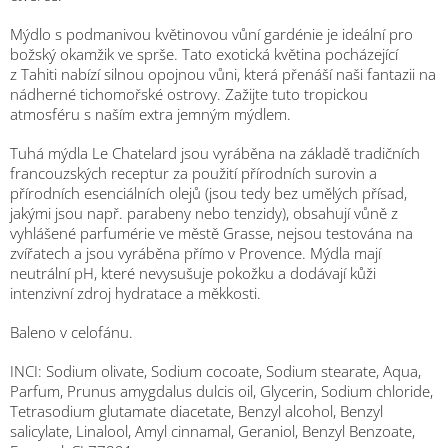
Mýdlo s podmanivou květinovou vůní gardénie je ideální pro
božský okamžik ve sprše. Tato exotická květina pocházející
z Tahiti nabízí silnou opojnou vůni, která přenáší naši fantazii na
nádherné tichomořské ostrovy. Zažijte tuto tropickou
atmosféru s naším extra jemným mýdlem.
Tuhá mýdla Le Chatelard jsou vyráběna na základě tradičních
francouzských receptur za použití přírodních surovin a
přírodních esenciálních olejů (jsou tedy bez umělých přísad,
jakými jsou např. parabeny nebo tenzidy), obsahují vůně z
vyhlášené parfumérie ve městě Grasse, nejsou testována na
zvířatech a jsou vyráběna přímo v Provence. Mýdla mají
neutrální pH, které nevysušuje pokožku a dodávají kůži
intenzivní zdroj hydratace a měkkosti.
Baleno v celofánu.
INCI: Sodium olivate, Sodium cocoate, Sodium stearate, Aqua,
Parfum, Prunus amygdalus dulcis oil, Glycerin, Sodium chloride,
Tetrasodium glutamate diacetate, Benzyl alcohol, Benzyl
salicylate, Linalool, Amyl cinnamal, Geraniol, Benzyl Benzoate,