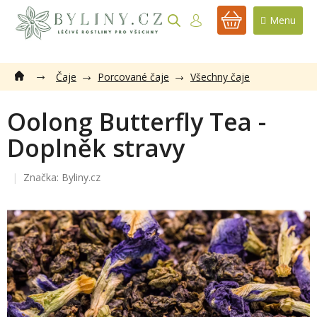
Přejít
na
NÁKUPNÍ
obsah
KOŠÍK
Čaje
Porcované čaje
Všechny čaje
Oolong Butterfly Tea -
Doplněk stravy
Značka:
Byliny.cz