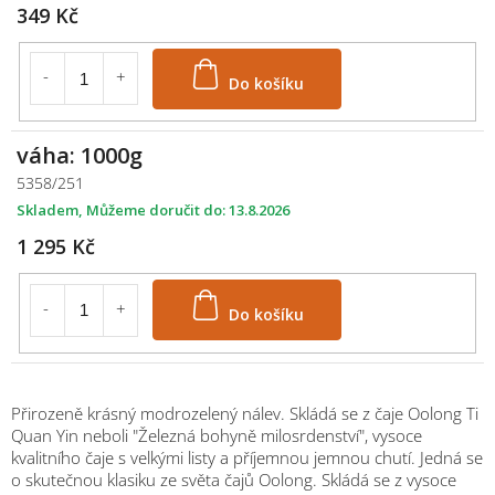
349 Kč
Do košíku
váha: 1000g
5358/251
Skladem
13.8.2026
1 295 Kč
Do košíku
Přirozeně krásný modrozelený nálev. Skládá se z čaje Oolong Ti
Quan Yin neboli "Železná bohyně milosrdenství", vysoce
kvalitního čaje s velkými listy a příjemnou jemnou chutí. Jedná se
o skutečnou klasiku ze světa čajů Oolong. Skládá se z vysoce
M