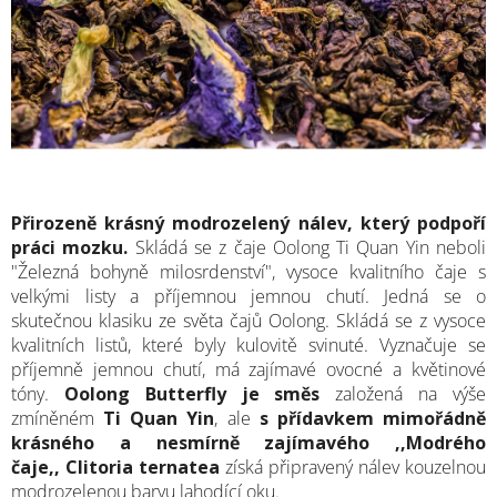
Přirozeně krásný modrozelený nálev, který podpoří
práci mozku.
Skládá se z čaje Oolong Ti Quan Yin neboli
"Železná bohyně milosrdenství", vysoce kvalitního čaje s
velkými listy a příjemnou jemnou chutí. Jedná se o
skutečnou klasiku ze světa čajů Oolong. Skládá se z vysoce
kvalitních listů, které byly kulovitě svinuté. Vyznačuje se
příjemně jemnou chutí, má zajímavé ovocné a květinové
tóny.
Oolong Butterfly je směs
založená na výše
zmíněném
Ti Quan Yin
, ale
s přídavkem
mimořádně
krásného a nesmírně
zajímavého ,,Modrého
čaje,, Clitoria ternatea
získá připravený nálev kouzelnou
modrozelenou barvu lahodící oku.