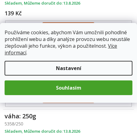
Skladem
13.8.2026
139 Kč
Do košíku
Používáme cookies, abychom Vám umožnili pohodlné
prohlížení webu a díky analýze provozu webu neustále
zlepšovali jeho funkce, výkon a použitelnost.
Více
váha: 100g
informací
.
5358/100
Skladem
13.8.2026
Nastavení
199 Kč
Souhlasím
Do košíku
váha: 250g
5358/250
Skladem
13.8.2026