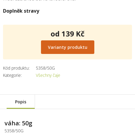
Doplněk stravy
od
139 Kč
Měrná
cena:
Varianty produktu
Kód produktu:
5358/50G
Kategorie
:
Všechny čaje
Popis
váha: 50g
5358/50G