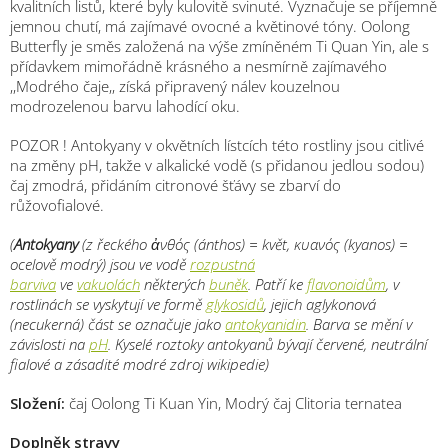
kvalitních listů, které byly kulovitě svinuté. Vyznačuje se příjemně
jemnou chutí, má zajímavé ovocné a květinové tóny. Oolong
Butterfly je směs založená na výše zmíněném Ti Quan Yin, ale s
přídavkem mimořádně krásného a nesmírně zajímavého
,,Modrého čaje,, získá připravený nálev kouzelnou
modrozelenou barvu lahodící oku.
POZOR ! Antokyany v okvětních lístcích této rostliny jsou citlivé
na změny pH, takže v alkalické vodě (s přidanou jedlou sodou)
čaj zmodrá, přidáním citronové šťávy se zbarví do
růžovofialové.
(
Antokyany
(z řeckého
ἀνθός
(ánthos) = květ,
κυανός
(kyanos) =
ocelově modrý) jsou ve vodě
rozpustná
barviva
ve
vakuolách
některých
buněk
. Patří ke
flavonoidům
, v
rostlinách se vyskytují ve formě
glykosidů
, jejich aglykonová
(necukerná) část se označuje jako
antokyanidin
. Barva se mění v
závislosti na
pH
. Kyselé roztoky antokyanů bývají červené, neutrální
fialové a zásadité modré zdroj wikipedie)
Složení:
čaj Oolong Ti Kuan Yin, Modrý čaj Clitoria ternatea
Doplněk stravy