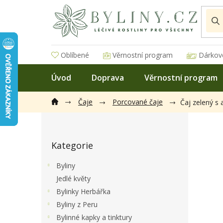
Přejít
na
obsah
Oblíbené
Věrnostní program
Dárkov
Úvod
Doprava
Věrnostní program
Čaje
Porcované čaje
Čaj zelený s 
P
o
Přeskočit
s
Kategorie
kategorie
t
r
Byliny
a
Jedlé květy
n
Bylinky Herbářka
n
í
Byliny z Peru
p
Bylinné kapky a tinktury