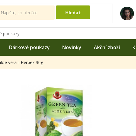
Hledat
é poukazy
Dárkové poukazy
Novinky
Akční zboží
K
aloe vera - Herbex 30g