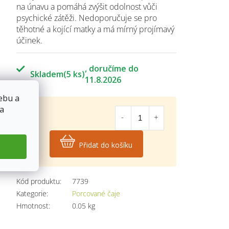
na únavu a pomáhá zvýšit odolnost vůči
psychické zátěži. Nedoporučuje se pro
těhotné a kojící matky a má mírný projímavý
účinek.
Skladem
(5 ks)
11.8.2026
ebu a
 a
63
Kč
Přidat do košíku
Měrná
cena:
Kód produktu:
7739
Kategorie
:
Porcované čaje
Hmotnost
:
0.05 kg