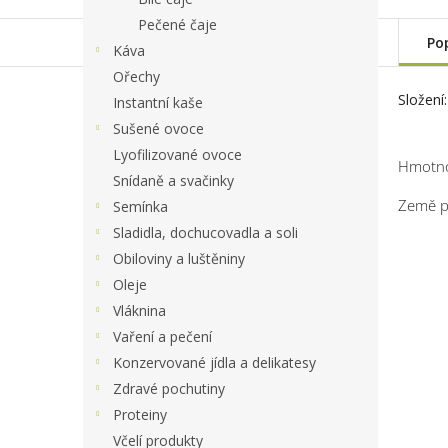
Pečené čaje
Po
Káva
Ořechy
Složení
Instantní kaše
Sušené ovoce
Lyofilizované ovoce
Hmotno
Snídaně a svačinky
Země 
Semínka
Sladidla, dochucovadla a soli
Obiloviny a luštěniny
Oleje
Vláknina
Vaření a pečení
Konzervované jídla a delikatesy
Zdravé pochutiny
Proteiny
Včelí produkty