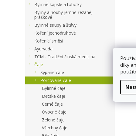
a
Bylinné kapsle a tobolky
n
Byliny a houby jemně řezané,
e
práškové
l
Bylinné sirupy a šťávy
Koření jednodruhové
Kořenící směsi
Ayurveda
TCM - Tradiční čínská medicína
Použív
Čaje
díky a
použit
Sypané čaje
Porcované čaje
Nas
Bylinné čaje
Dětské čaje
Černé čaje
Ovocné čaje
Zelené čaje
Všechny čaje
Bílé čaje