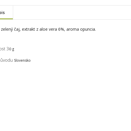
pis
:
zelený čaj, extrakt z aloe vera 6%, aroma opuncia.
st 3
0 g
původu
Slovensko