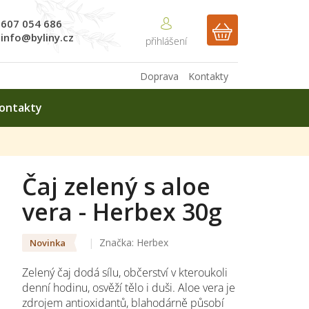
607 054 686
NÁKUPNÍ
info@byliny.cz
KOŠÍK
Doprava
Kontakty
ontakty
Čaj zelený s aloe
vera - Herbex 30g
Značka:
Herbex
Novinka
Zelený čaj dodá sílu, občerství v kteroukoli
denní hodinu, osvěží tělo i duši. Aloe vera je
zdrojem antioxidantů, blahodárně působí